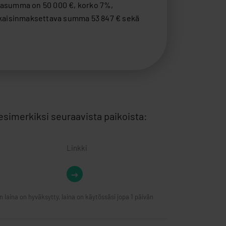
n esimerkiksi seuraavista paikoista:
Linkki
n laina on hyväksytty, laina on käytössäsi jopa 1 päivän