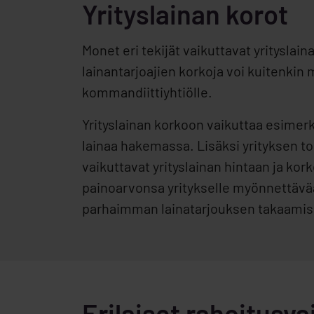
Yrityslainan korot
Monet eri tekijät vaikuttavat yritysla
lainantarjoajien korkoja voi kuitenki
kommandiittiyhtiölle.
Yrityslainan korkoon vaikuttaa esimerk
lainaa hakemassa. Lisäksi yrityksen t
vaikuttavat yrityslainan hintaan ja kork
painoarvonsa yritykselle myönnettävää 
parhaimman lainatarjouksen takaamis
Erilaiset rahoitusv