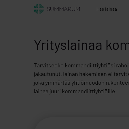
Hae lainaa
Yrityslainaa kom
Tarvitseeko kommandiittiyhtiösi rahoi
jakautunut, lainan hakemisen ei tarvi
joka ymmärtää yhtiömuodon rakenteen.
lainaa juuri kommandiittiyhtiöille.