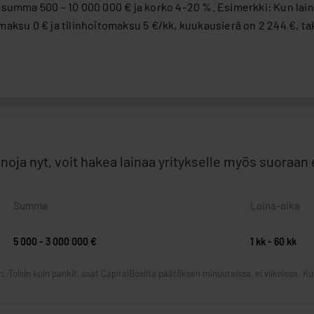
lainoja nyt, voit hakea lainaa yritykselle myös suoraa
Summa
Laina-aika
5 000 - 3 000 000 €
1 kk - 60 kk
an. Toisin kuin pankit, saat CapitalBoxilta päätöksen minuuteissa, ei viikoissa. Ku