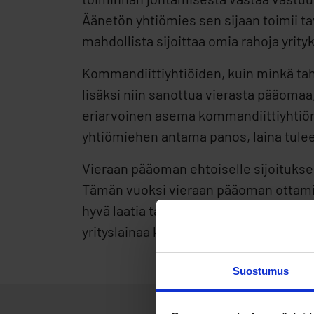
Äänetön yhtiömies sen sijaan toimii ta
mahdollista sijoittaa omia rahoja yri
Kommandiittiyhtiöiden, kuin minkä tah
lisäksi niin sanottua vierasta pääomaa
eriarvoinen asema kommandiittiyhtiön 
yhtiömiehen antama panos, laina tulee
Vieraan pääoman ehtoiselle sijoituks
Tämän vuoksi vieraan pääoman ottamine
hyvä laatia tarkka rahoitussuunnitelm
yrityslainaa kommandiittiyhtiölle kanna
Suostumus