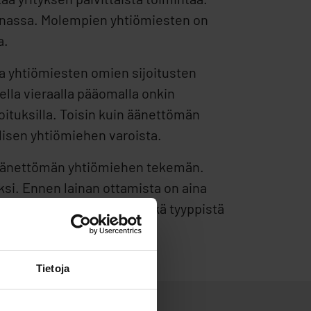
minnassa. Molempien yhtiömiesten on
a.
va yhtiömiesten omien sijoitusten
sella vieraalla pääomalla onkin
ituksilla. Toisin kuin äänettömän
lisen yhtiömiehen varoista.
n äänettömän yhtiömiehen tekemän.
si. Ennen lainan ottamista on aina
yös näkemyksen siitä, minkä tyyppistä
Tietoja