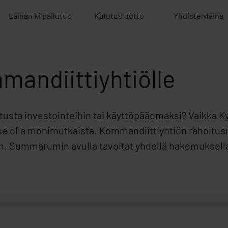
Lainan kilpailutus
Kulutusluotto
Yhdistelylaina
mandiittiyhtiölle
tusta investointeihin tai käyttöpääomaksi? Vaikka 
tse olla monimutkaista. Kommandiittiyhtiön rahoitus
 Summarumin avulla tavoitat yhdellä hakemuksella 