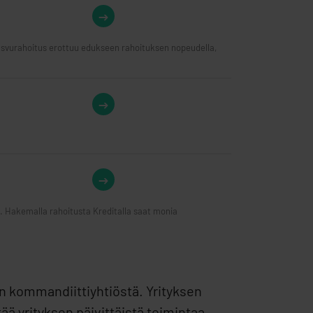
Kasvurahoitus erottuu edukseen rahoituksen nopeudella,
la. Hakemalla rahoitusta Kreditalla saat monia
in kommandiittiyhtiöstä. Yrityksen
ä yrityksen päivittäistä toimintaa.