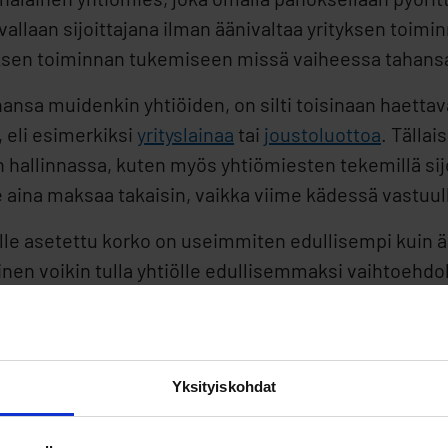
vallaan sijoittajana ilman äänivaltaa yrityksen toi
tyksen toiminnan tukemiseen missä vaiheessa tahans
ansa muidenkin yhtiöiden, on silti toisinaan haetta
, eli esimerkiksi
yrityslainaa
tai
joustoluottoa
. Tällai
hallinnassa, kuten myös yhtiömiesten tekemillä sijo
 aina maksaa takaisin, vaikka viime kädessä vastuul
elle asetettu korko on useimmiten edullisempi kui
n voikin tulla yhtiölle edullisemmaksi vaihtoehdok
a, joka varmistaa lainan takaisinmaksun. Se antaa m
ttaisi etsiä.
Yksityiskohdat