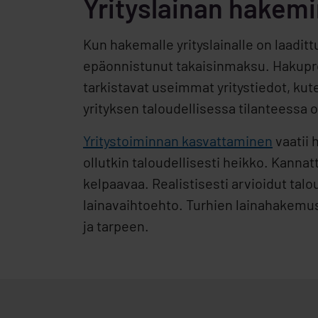
Yrityslainan hakemi
Kun hakemalle yrityslainalle on laadi
epäonnistunut takaisinmaksu. Hakupros
tarkistavat useimmat yritystiedot, kute
yrityksen taloudellisessa tilanteessa 
Yritystoiminnan kasvattaminen
vaatii 
ollutkin taloudellisesti heikko. Kannat
kelpaavaa. Realistisesti arvioidut tal
lainavaihtoehto. Turhien lainahakemust
ja tarpeen.