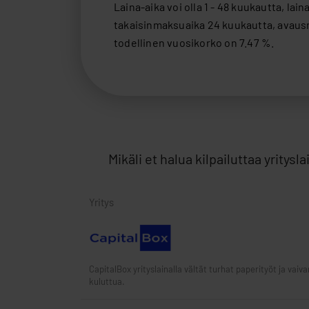
Mikäli et halua kilpailuttaa yritys
Yritys
CapitalBox yrityslainalla vältät turhat paperityöt ja vaiv
kuluttua.