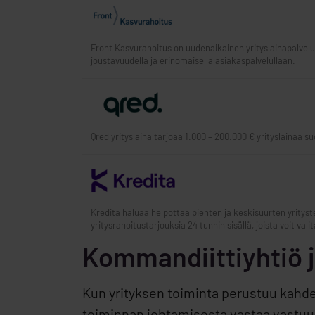
Front Kasvurahoitus on uudenaikainen yrityslainapalvelu
joustavuudella ja erinomaisella asiakaspalvelullaan.
Qred yrityslaina tarjoaa 1.000 – 200.000 € yrityslainaa suo
Kredita haluaa helpottaa pienten ja keskisuurten yrityst
yritysrahoitustarjouksia 24 tunnin sisällä, joista voit va
Kommandiittiyhtiö j
Kun yrityksen toiminta perustuu kahde
toiminnan johtamisesta vastaa vastuuna