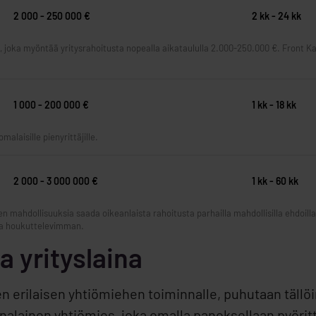
2 000 - 250 000 €
2 kk - 24 kk
, joka myöntää yritysrahoitusta nopealla aikataululla 2.000-250.000 €. Front 
1 000 - 200 000 €
1 kk - 18 kk
malaisille pienyrittäjille.
2 000 - 3 000 000 €
1 kk - 60 kk
en mahdollisuuksia saada oikeanlaista rahoitusta parhailla mahdollisilla ehdoil
lita houkuttelevimman.
a yrityslaina
n erilaisen yhtiömiehen toiminnalle, puhutaan tällö
lainen yhtiömies, joka omalla panoksellaan pyörittä