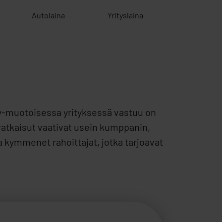
Autolaina
Yrityslaina
Ky-muotoisessa yrityksessä vastuu on
ratkaisut vaativat usein kumppanin,
kymmenet rahoittajat, jotka tarjoavat