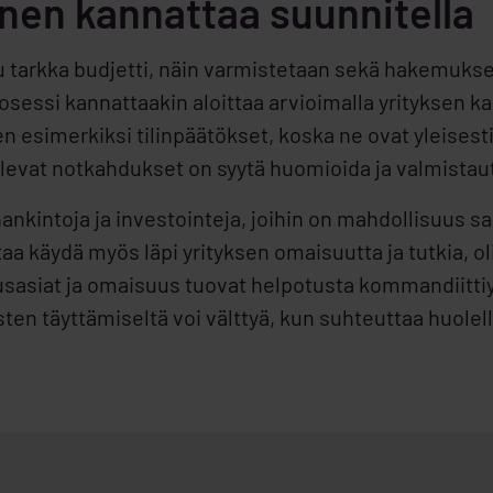
nen kannattaa suunnitella
ttu tarkka budjetti, näin varmistetaan sekä hakemuk
essi kannattaakin aloittaa arvioimalla yrityksen ka
n esimerkiksi tilinpäätökset, koska ne ovat yleisesti
olevat notkahdukset on syytä huomioida ja valmistau
hankintoja ja investointeja, joihin on mahdollisuus sa
taa käydä myös läpi yrityksen omaisuutta ja tutkia, o
ousasiat ja omaisuus tuovat helpotusta kommandiittiy
en täyttämiseltä voi välttyä, kun suhteuttaa huolelli