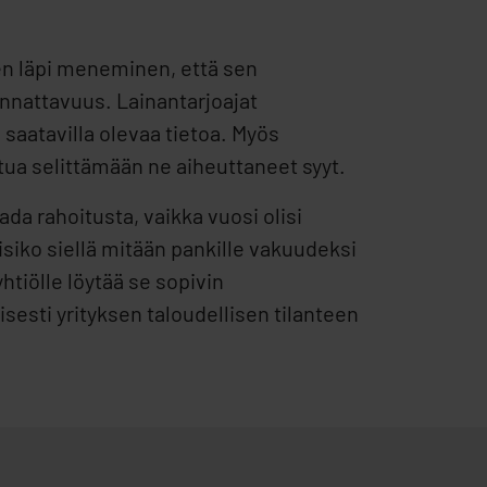
sen läpi meneminen, että sen
nnattavuus. Lainantarjoajat
 saatavilla olevaa tietoa. Myös
tua selittämään ne aiheuttaneet syyt.
ada rahoitusta, vaikka vuosi olisi
lisiko siellä mitään pankille vakuudeksi
htiölle löytää se sopivin
sesti yrityksen taloudellisen tilanteen