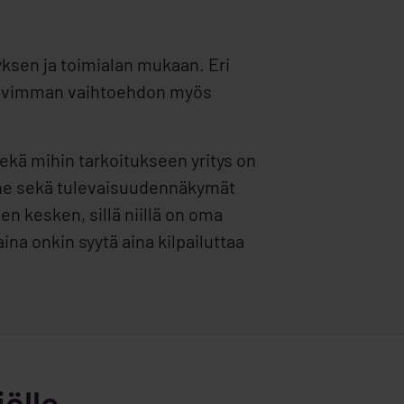
yksen ja toimialan mukaan. Eri
sopivimman vaihtoehdon myös
sekä mihin tarkoitukseen yritys on
anne sekä tulevaisuudennäkymät
ien kesken, sillä niillä on oma
na onkin syytä aina kilpailuttaa
ölle