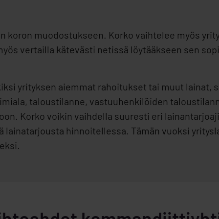
inan koron muodostukseen. Korko vaihtelee myös yrit
n myös vertailla kätevästi netissä löytääkseen sen 
iksi yrityksen aiemmat rahoitukset tai muut lainat, 
oimiala, taloustilanne, vastuuhenkilöiden taloustil
oon. Korko voikin vaihdella suuresti eri lainantarjoaj
lainatarjousta hinnoitellessa. Tämän vuoksi yrityslai
eksi.
aihtoehdot kommandiittiyhti