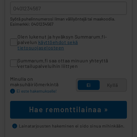
Syötä puhelinnumerosi ilman välilyöntejä tai maakoodia.
Esimerkki: 0401234567
Olen lukenut ja hyväksyn Summarum.fi-
palvelun
käyttöehdot sekä
tietosuojaselosteen
Summarum.fi saa ottaa minuun yhteyttä
vertailupalveluihin liittyen
Minulla on
maksuhäiriömerkintä
Ei
Kyllä
Ei este hakemukselle!
i
Hae remonttilainaa »
Lainatarjousten hakeminen ei sido sinua mihinkään.
i