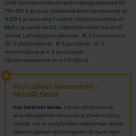
2026 Summarumilla vertailtiin lainoja yhteensä
157
734 335 €
arvosta. Keskimääräinen lainasumma oli
11 133 €
ja laina-aika
7 vuotta
. Hakijoista miehiä oli
56,0%
ja naisia
44,0%
. Hakijoiden keski-ikä oli
47
vuotta
. Lainatyyppien jakauma:
36 %
kulutusluotot,
30 %
yhdistelylainat,
16 %
autolainat,
14 %
remonttilainat ja
4 %
muut lainat.
Yleisarvosanamme on 4.4/5 tähteä.
Vastuullinen lainaaminen -
tärkeää tietoa
Kun harkitset lainaa:
Lainan ottaminen on
aina taloudellinen sitoumus ja siihen sisältyy
riskejä. Jos et pystyisikään maksamaan lainaa
takaisin ajallaan työttömyyden tai muun syyn