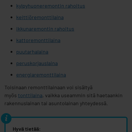
kylpyhuoneremontin rahoitus
keittiöremonttilaina
ikkunaremontin rahoitus
kattoremonttilaina
puutarhalaina
peruskorjauslaina
energiaremonttilaina
Toisinaan remonttilainaan voi sisältyä
myös
tonttilaina
, vaikka useammin sitä haetaankin
rakennuslainan tai asuntolainan yhteydessä.
Hyvä tietää: