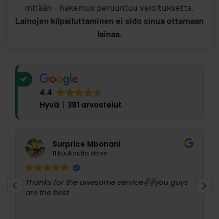
mitään – hakemus peruuntuu veloituksetta.
Lainojen kilpailuttaminen ei sido sinua ottamaan
lainaa.
4.4
Hyvä
381 arvostelut
Jari Palviainen
1 kuukausi sitten
ys
Pidän hyvin paljon tästä, hienosti toimii, kiitos.