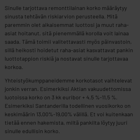
Sinulle tarjottava remonttilainan korko määräytyy
sinusta tehtävän riskiarvion perusteella. Mitä
paremmin olet aikaisemmat luottosi ja muut raha-
asiat hoitanut, sitä pienemmällä korolla voit lainaa
saada. Tämä toimii valitettavasti myös päinvastoin,
sillä heikosti hoidetut raha-asiat kasvattavat pankin
luottotappion riskiä ja nostavat sinulle tarjottavaa
korkoa.
Yhteistyökumppaneidemme korkotasot vaihtelevat
jonkin verran. Esimerkiksi Aktian vakuudettomissa
luotoissa korko on 3 kk euribor + 4,5 %-11,5 %.
Esimerkiksi Santanderilla todellinen vuosikorko on
keskimäärin 13,00%-19,00% välillä. Et voi kuitenkaan
tietää ennen hakemista, miltä pankilta löytyy juuri
sinulle edullisin korko.