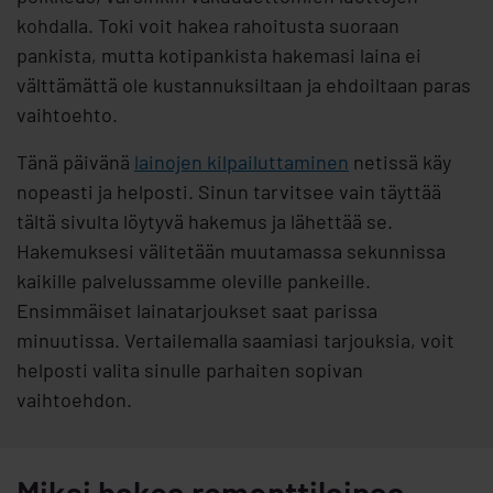
kohdalla. Toki voit hakea rahoitusta suoraan
pankista, mutta kotipankista hakemasi laina ei
välttämättä ole kustannuksiltaan ja ehdoiltaan paras
vaihtoehto.
Tänä päivänä
lainojen kilpailuttaminen
netissä käy
nopeasti ja helposti. Sinun tarvitsee vain täyttää
tältä sivulta löytyvä hakemus ja lähettää se.
Hakemuksesi välitetään muutamassa sekunnissa
kaikille palvelussamme oleville pankeille.
Ensimmäiset lainatarjoukset saat parissa
minuutissa. Vertailemalla saamiasi tarjouksia, voit
helposti valita sinulle parhaiten sopivan
vaihtoehdon.