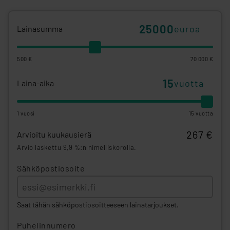
euroa
Lainasumma
500 €
70 000 €
vuotta
Laina-aika
1 vuosi
15 vuotta
267 €
Arvioitu kuukausierä
Arvio laskettu 9,9 %:n nimelliskorolla.
Sähköpostiosoite
Saat tähän sähköpostiosoitteeseen lainatarjoukset.
Puhelinnumero