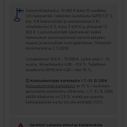
Esimerkkilaskelma: 10 000 € laina 10 vuodeksi,
120 maksuerää, todellinen vuosikorko (APR) 7,21 %
(sis. 0 € laskutuslisän ja avausmaksun 0 €),
nimelliskorko 6 %, kulut 3 923 € ja yhteensä 13
923 €. Luotonmyöntäjät käsittelevät kaikki
hakemukset automaattisesti varmistaakseen
nopeat ja vastuulliset luottopäätökset. (Viimeisin
korontarkistus 2.7.2026).
Lainasummat 500 € – 70 000 €. Laina-aika 1 – 15
vuotta. Nimelliskorko 4,00 – 17,5 %. Todellinen
vuosikorko (APR) min 4,00 – max 35 %.
ⓘ Kulutusluottojen korkokatto 1.7.–31.12.2026
Kulutusluottojen korkokatto
on 15 % + korkolain
perusteella vahvistettu viitekorko. 1.7.–31.12.2026
välillä viitekorko on 2,5 %, minkä perusteella
kokonaislainan korko voi olla enintään 17,5%.
Varoitus! Lainasta aiheutuu kustannuksia.