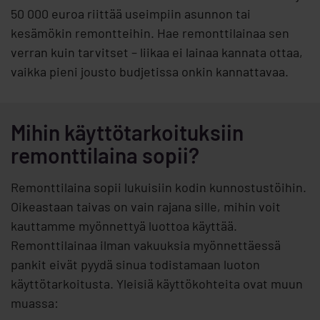
50 000 euroa riittää useimpiin asunnon tai
kesämökin remontteihin. Hae remonttilainaa sen
verran kuin tarvitset – liikaa ei lainaa kannata ottaa,
vaikka pieni jousto budjetissa onkin kannattavaa.
Mihin käyttötarkoituksiin
remonttilaina sopii?
Remonttilaina sopii lukuisiin kodin kunnostustöihin.
Oikeastaan taivas on vain rajana sille, mihin voit
kauttamme myönnettyä luottoa käyttää.
Remonttilainaa ilman vakuuksia myönnettäessä
pankit eivät pyydä sinua todistamaan luoton
käyttötarkoitusta. Yleisiä käyttökohteita ovat muun
muassa: