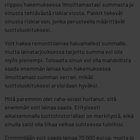
riippuu hakemuksessa ilmoittamastasi summasta ja
sinusta tehtävästä riskiarviosta. Pankit tekevät
sinusta riskiarvon, jonka perusteella määrittävät
luottoluokituksesi.
Voit hakea remonttilainaa haluamallesi summalle,
mutta lainatarjouksessa tarjottu summa voi olla
myös pienempi. Toisaalta sinun voi olla mahdollista
saada enemmän lainaa kuin hakemuksessa
ilmoittamasi summan verran, mikäli
luottoluokituksesi arvioidaan hyväksi.
Mitä paremmin olet raha-asiasi hoitanut, sitä
enemmän voit lainaa saada. Erityisesti
aikaisemmalla luottohistoriallasi on merkitystä, eikä
sinulla saisi olla liikaa velkaa suhteessa tuloihisi.
Enimmillään voit saada lainaa 70 000 euroa, mutta jo