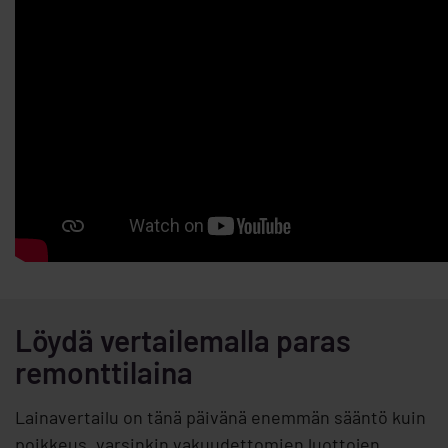
Löydä vertailemalla paras
remonttilaina
Lainavertailu on tänä päivänä enemmän sääntö kuin
poikkeus, varsinkin vakuudettomien luottojen