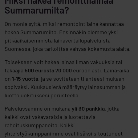
Miksi hakea remonttilainaa
Summarumilta?
On monia syitä, miksi remontointilaina kannattaa
hakea Summarumilta. Ensinnäkin olemme yksi
pitkäaikaisemmista lainavertailupalveluista
Suomessa, joka tarkoittaa vahvaa kokemusta alalta.
Toisekseen voit hakea lainaa ilman vakuuksia tai
takaajia
500 eurosta 70 000
euroon asti. Laina-aika
on
1-15 vuotta
, ja se sovitetaan tilanteesi mukaan
sopivaksi. Kuukausierä määräytyy lainasumman ja
luottoluokituksesi perusteella.
Palvelussamme on mukana
yli 30 pankkia
, jotka
kaikki ovat vakavaraisia ja luotettavia
rahoituskumppaneita. Kaikki
yhteistyökumppanimme ovat lisäksi sitoutuneet