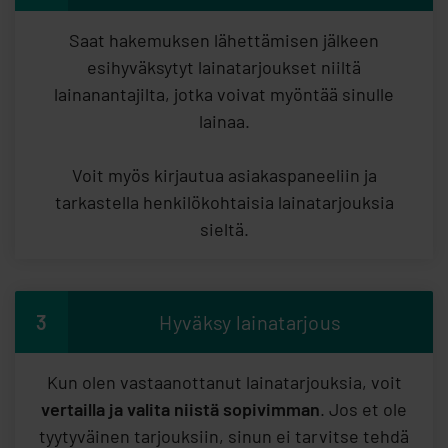
Saat hakemuksen lähettämisen jälkeen
esihyväksytyt lainatarjoukset niiltä
lainanantajilta, jotka voivat myöntää sinulle
lainaa.
Voit myös kirjautua asiakaspaneeliin ja
tarkastella henkilökohtaisia lainatarjouksia
sieltä.
3
Hyväksy lainatarjous
Kun olen vastaanottanut lainatarjouksia, voit
vertailla ja valita niistä sopivimman
. Jos et ole
tyytyväinen tarjouksiin, sinun ei tarvitse tehdä