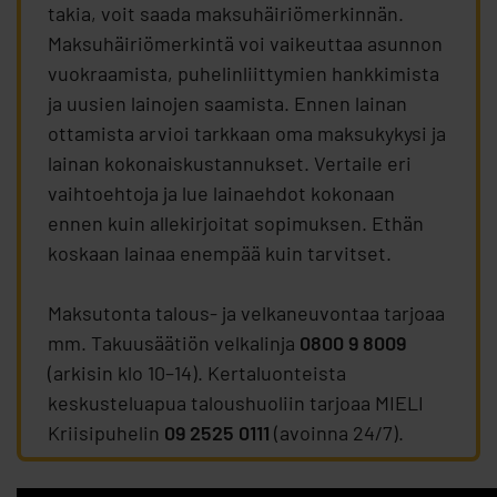
takia, voit saada maksuhäiriömerkinnän.
Maksuhäiriömerkintä voi vaikeuttaa asunnon
vuokraamista, puhelinliittymien hankkimista
ja uusien lainojen saamista. Ennen lainan
ottamista arvioi tarkkaan oma maksukykysi ja
lainan kokonaiskustannukset. Vertaile eri
vaihtoehtoja ja lue lainaehdot kokonaan
ennen kuin allekirjoitat sopimuksen. Ethän
koskaan lainaa enempää kuin tarvitset.
Maksutonta talous- ja velkaneuvontaa tarjoaa
mm. Takuusäätiön velkalinja
0800 9 8009
(arkisin klo 10–14). Kertaluonteista
keskusteluapua taloushuoliin tarjoaa MIELI
Kriisipuhelin
09 2525 0111
(avoinna 24/7).