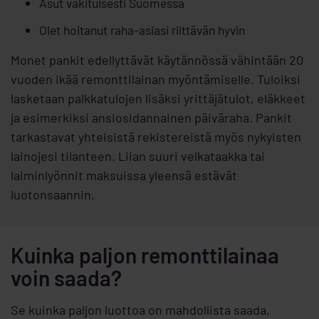
Asut vakituisesti Suomessa
Olet hoitanut raha-asiasi riittävän hyvin
Monet pankit edellyttävät käytännössä vähintään 20
vuoden ikää remonttilainan myöntämiselle. Tuloiksi
lasketaan palkkatulojen lisäksi yrittäjätulot, eläkkeet
ja esimerkiksi ansiosidannainen päiväraha. Pankit
tarkastavat yhteisistä rekistereistä myös nykyisten
lainojesi tilanteen. Liian suuri velkataakka tai
laiminlyönnit maksuissa yleensä estävät
luotonsaannin.
Kuinka paljon remonttilainaa
voin saada?
Se kuinka paljon luottoa on mahdollista saada,