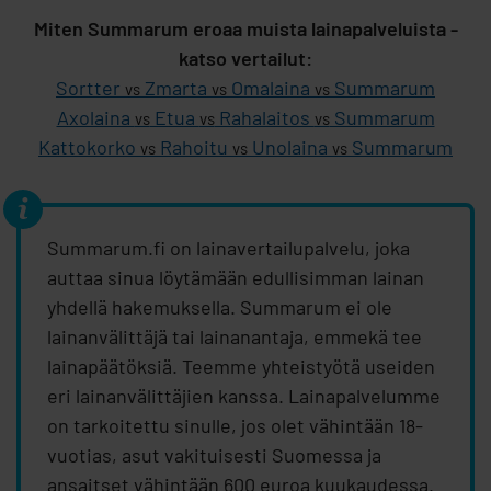
Miten Summarum eroaa muista lainapalveluista -
katso vertailut:
Sortter
Zmarta
Omalaina
Summarum
vs
vs
vs
Axolaina
Etua
Rahalaitos
Summarum
vs
vs
vs
Kattokorko
Rahoitu
Unolaina
Summarum
vs
vs
vs
Summarum.fi on lainavertailupalvelu, joka
auttaa sinua löytämään edullisimman lainan
yhdellä hakemuksella. Summarum ei ole
lainanvälittäjä tai lainanantaja, emmekä tee
lainapäätöksiä. Teemme yhteistyötä useiden
eri lainanvälittäjien kanssa. Lainapalvelumme
on tarkoitettu sinulle, jos olet vähintään 18-
vuotias, asut vakituisesti Suomessa ja
ansaitset vähintään 600 euroa kuukaudessa.