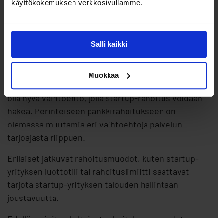
käyttökokemuksen verkkosivullamme.
Perinteinen pankkirahoitus
Salli kaikki
Tavallista pankkirahoitusta
on mahdollista hakea
suurimmalta osalta lainanantajista.
Muokkaa
Perinteinen pankki voi myös joissain tapauksissa
olla hyvä vaihtoehto, jolla startup-rahoitus voidaan
hakea. Perinteiseen pankkirahoitukseen on
olemassa muutamia eri vaihtoehtoja palvelun
tarjoajasta riippuen.
Erilaiset jatkuvat rahoitusmuodot, kuten startup-
yrityksen luottotili tai rahoituslimiitti saattavat
tarjota startup-yrityksen talouden hallintaan
joustavuutta.