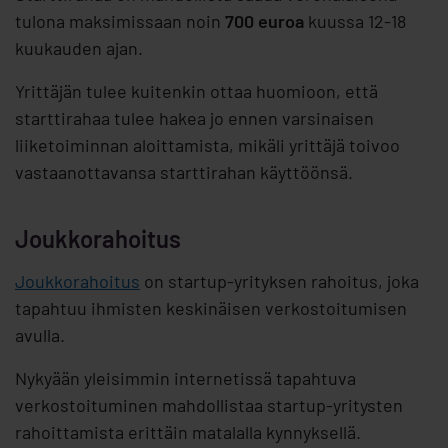
tulona maksimissaan noin
700 euroa
kuussa 12-18
kuukauden ajan.
Yrittäjän tulee kuitenkin ottaa huomioon, että
starttirahaa tulee hakea jo ennen varsinaisen
liiketoiminnan aloittamista, mikäli yrittäjä toivoo
vastaanottavansa starttirahan käyttöönsä.
Joukkorahoitus
Joukkorahoitus
on startup-yrityksen rahoitus, joka
tapahtuu ihmisten keskinäisen verkostoitumisen
avulla.
Nykyään yleisimmin internetissä tapahtuva
verkostoituminen mahdollistaa startup-yritysten
rahoittamista erittäin matalalla kynnyksellä.