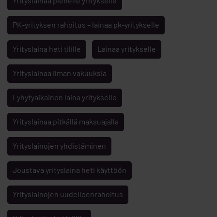
Yrityslainaa pienelle yritykselle
PK-yrityksen rahoitus – lainaa pk-yritykselle
Yrityslaina heti tilille
Lainaa yritykselle
Yrityslainaa ilman vakuuksia
Lyhytyaikainen laina yritykselle
Yrityslainaa pitkällä maksuajalla
Yrityslainojen yhdistäminen
Joustava yrityslaina heti käyttöön
Yrityslainojen uudelleenrahoitus