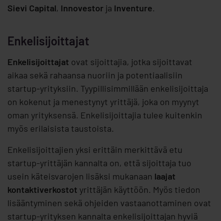
Sievi Capital
,
Innovestor
ja
Inventure
.
Enkelisijoittajat
Enkelisijoittajat
ovat sijoittajia, jotka sijoittavat
aikaa sekä rahaansa nuoriin ja potentiaalisiin
startup-yrityksiin. Tyypillisimmillään enkelisijoittaja
on kokenut ja menestynyt yrittäjä, joka on myynyt
oman yrityksensä. Enkelisijoittajia tulee kuitenkin
myös erilaisista taustoista.
Enkelisijoittajien yksi erittäin merkittävä etu
startup-yrittäjän kannalta on, että sijoittaja tuo
usein käteisvarojen lisäksi mukanaan
laajat
kontaktiverkostot
yrittäjän käyttöön. Myös tiedon
lisääntyminen sekä ohjeiden vastaanottaminen ovat
startup-yrityksen kannalta enkelisijoittajan hyviä