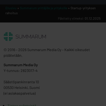
Etusivu
»
Summarum yrittäjille ja yrityksille
» Startup-yrityksen
rahoitus
01.12.2025
Päivitetty viimeksi:
© 2016 – 2026 Summarum Media Oy – Kaikki oikeudet
pidätetään.
Summarum Media Oy
Y-tunnus: 2823017-4
Säästöpankinranta 10
00530 Helsinki, Suomi
(ei asiakaspalvelua)
Tietoa evästeistä