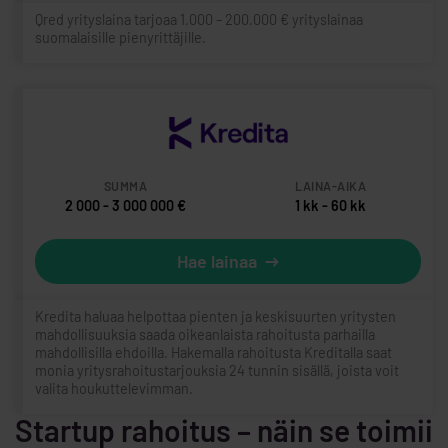
Qred yrityslaina tarjoaa 1.000 – 200.000 € yrityslainaa
suomalaisille pienyrittäjille.
2 000 - 3 000 000 €
1 kk - 60 kk
Hae lainaa
Kredita haluaa helpottaa pienten ja keskisuurten yritysten
mahdollisuuksia saada oikeanlaista rahoitusta parhailla
mahdollisilla ehdoilla. Hakemalla rahoitusta Kreditalla saat
monia yritysrahoitustarjouksia 24 tunnin sisällä, joista voit
valita houkuttelevimman.
Startup rahoitus – näin se toimii