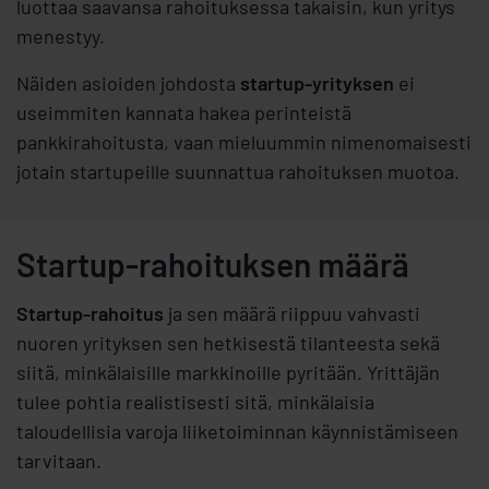
luottaa saavansa rahoituksessa takaisin, kun yritys
menestyy.
Näiden asioiden johdosta
startup-yrityksen
ei
useimmiten kannata hakea perinteistä
pankkirahoitusta, vaan mieluummin nimenomaisesti
jotain startupeille suunnattua rahoituksen muotoa.
Startup-rahoituksen määrä
Startup-rahoitus
ja sen määrä riippuu vahvasti
nuoren yrityksen sen hetkisestä tilanteesta sekä
siitä, minkälaisille markkinoille pyritään. Yrittäjän
tulee pohtia realistisesti sitä, minkälaisia
taloudellisia varoja liiketoiminnan käynnistämiseen
tarvitaan.