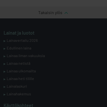
Takaisin ylös
Lainat ja luotot
Lainavertailu 2026
Edullinen laina
Lainaa ilman vakuuksia
Lainaa netistä
Lainaa ulkomailta
Lainaa heti tilille
Lainalaskuri
Lainahakemus
Käyttökohteet