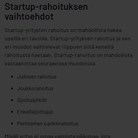
Startup-rahoituksen
vaihtoehdot
Startup-yritysten rahoitus on mahdollista hakea
useilla eri tavoilla. Startup-yrityksen rahoitus ja sen
eri muodot vaihtelevat riippuen siitä keneltä
rahoitusta haetaan. Startup-rahoitus on mahdollista
vastaanottaa seuraavissa muodoissa
Julkinen rahoitus
Joukkorahoitus
Sijoitusyhtiöt
Enkelisijoittajat
Perinteinen pankkirahoitus
Mikäli yritys ei omaa valmista pääomaa, jota