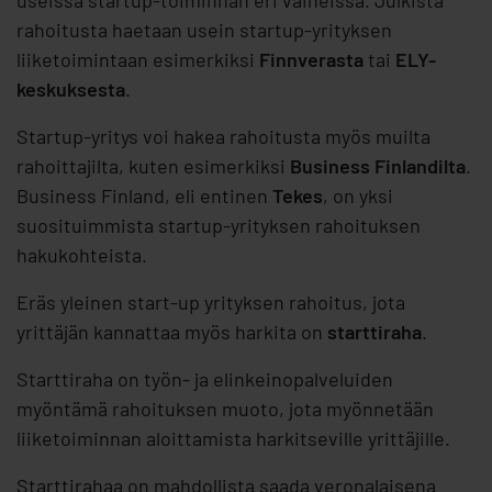
rahoitusta haetaan usein startup-yrityksen
liiketoimintaan esimerkiksi
Finnverasta
tai
ELY-
keskuksesta
.
Startup-yritys voi hakea rahoitusta myös muilta
rahoittajilta, kuten esimerkiksi
Business Finlandilta
.
Business Finland, eli entinen
Tekes
, on yksi
suosituimmista startup-yrityksen rahoituksen
hakukohteista.
Eräs yleinen start-up yrityksen rahoitus, jota
yrittäjän kannattaa myös harkita on
starttiraha
.
Starttiraha on työn- ja elinkeinopalveluiden
myöntämä rahoituksen muoto, jota myönnetään
liiketoiminnan aloittamista harkitseville yrittäjille.
Starttirahaa on mahdollista saada veronalaisena