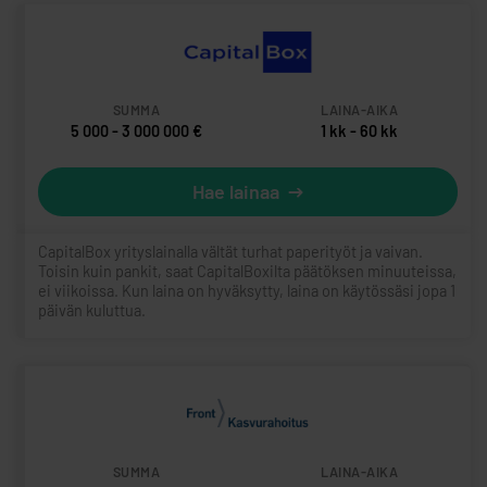
Yritys
Summa
Laina-
Linkki
aika
5 000 - 3 000 000 €
1 kk - 60 kk
Hae lainaa
CapitalBox yrityslainalla vältät turhat paperityöt ja vaivan.
Toisin kuin pankit, saat CapitalBoxilta päätöksen minuuteissa,
ei viikoissa. Kun laina on hyväksytty, laina on käytössäsi jopa 1
päivän kuluttua.