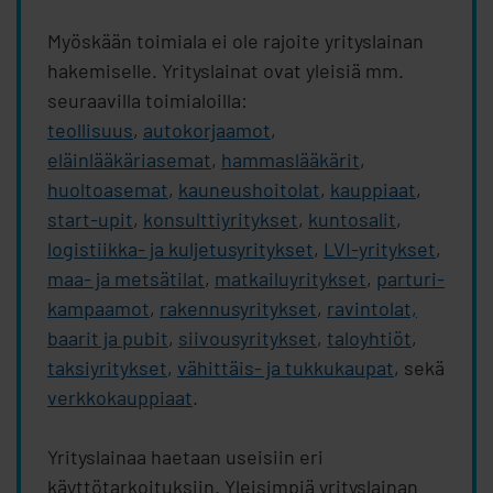
Myöskään toimiala ei ole rajoite yrityslainan
hakemiselle. Yrityslainat ovat yleisiä mm.
seuraavilla toimialoilla:
teollisuus
,
autokorjaamot
,
eläinlääkäriasemat
,
hammaslääkärit
,
huoltoasemat
,
kauneushoitolat
,
kauppiaat
,
start-upit
,
konsulttiyritykset
,
kuntosalit
,
logistiikka- ja kuljetusyritykset
,
LVI-yritykset
,
maa- ja metsätilat
,
matkailuyritykset
,
parturi-
kampaamot
,
rakennusyritykset
,
ravintolat,
baarit ja pubit
,
siivousyritykset
,
taloyhtiöt
,
taksiyritykset
,
vähittäis- ja tukkukaupat
, sekä
verkkokauppiaat
.
Yrityslainaa haetaan useisiin eri
käyttötarkoituksiin. Yleisimpiä yrityslainan