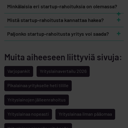
Minkälaisia eri startup-rahoituksia on olemassa?
Mistä startup-rahoitusta kannattaa hakea?
Paljonko startup-rahoitusta yritys voi saada?
Muita aiheeseen liittyviä sivuja:
Varjopankit
Yrityslainavertailu 2026
Pikalainaa yritykselle heti tilille
Yrityslainojen jälleenrahoitus
Yrityslainaa nopeasti
Yrityslainaa ilman pääomaa