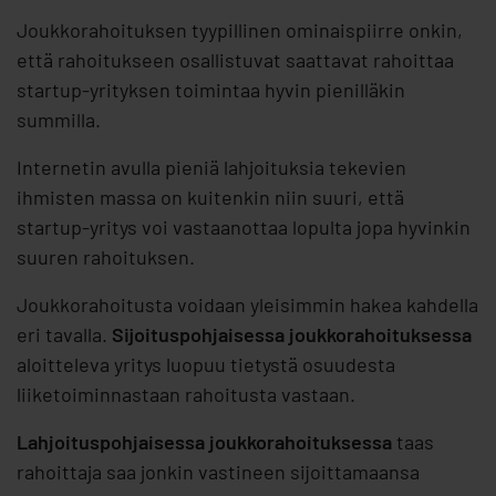
Joukkorahoituksen tyypillinen ominaispiirre onkin,
että rahoitukseen osallistuvat saattavat rahoittaa
startup-yrityksen toimintaa hyvin pienilläkin
summilla.
Internetin avulla pieniä lahjoituksia tekevien
ihmisten massa on kuitenkin niin suuri, että
startup-yritys voi vastaanottaa lopulta jopa hyvinkin
suuren rahoituksen.
Joukkorahoitusta voidaan yleisimmin hakea kahdella
eri tavalla.
Sijoituspohjaisessa joukkorahoituksessa
aloitteleva yritys luopuu tietystä osuudesta
liiketoiminnastaan rahoitusta vastaan.
Lahjoituspohjaisessa joukkorahoituksessa
taas
rahoittaja saa jonkin vastineen sijoittamaansa