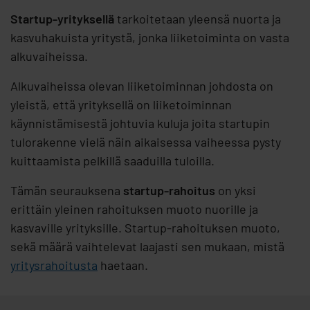
Startup-yrityksellä
tarkoitetaan yleensä nuorta ja
kasvuhakuista yritystä, jonka liiketoiminta on vasta
alkuvaiheissa.
Alkuvaiheissa olevan liiketoiminnan johdosta on
yleistä, että yrityksellä on liiketoiminnan
käynnistämisestä johtuvia kuluja joita startupin
tulorakenne vielä näin aikaisessa vaiheessa pysty
kuittaamista pelkillä saaduilla tuloilla.
Tämän seurauksena
startup-rahoitus
on yksi
erittäin yleinen rahoituksen muoto nuorille ja
kasvaville yrityksille. Startup-rahoituksen muoto,
sekä määrä vaihtelevat laajasti sen mukaan, mistä
yritysrahoitusta
haetaan.