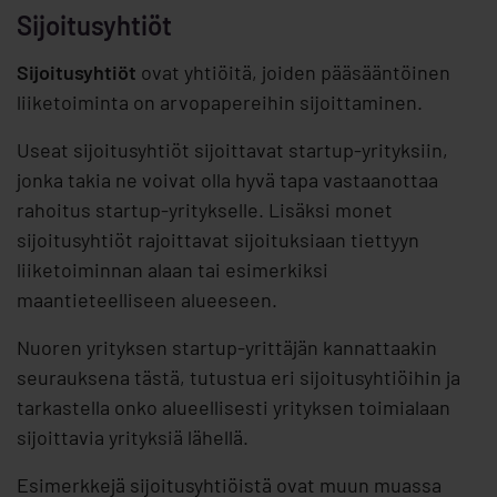
Sijoitusyhtiöt
Sijoitusyhtiöt
ovat yhtiöitä, joiden pääsääntöinen
liiketoiminta on arvopapereihin sijoittaminen.
Useat sijoitusyhtiöt sijoittavat startup-yrityksiin,
jonka takia ne voivat olla hyvä tapa vastaanottaa
rahoitus startup-yritykselle. Lisäksi monet
sijoitusyhtiöt rajoittavat sijoituksiaan tiettyyn
liiketoiminnan alaan tai esimerkiksi
maantieteelliseen alueeseen.
Nuoren yrityksen startup-yrittäjän kannattaakin
seurauksena tästä, tutustua eri sijoitusyhtiöihin ja
tarkastella onko alueellisesti yrityksen toimialaan
sijoittavia yrityksiä lähellä.
Esimerkkejä sijoitusyhtiöistä ovat muun muassa