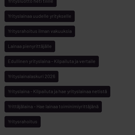
Yritysluotto heti tilille
Yrityslainaa uudelle yritykselle
Yritysrahoitus ilman vakuuksia
Lainaa pienyrittäjälle
Edullinen yrityslaina - Kilpailuta ja vertaile
Yrityslainalaskuri 2026
Yrityslaina - Kilpailuta ja hae yrityslainaa netistä
Yrittäjälaina - Hae lainaa toiminimiyrittäjänä
Yritysrahoitus