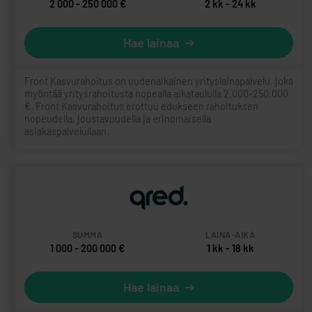
2 000 - 250 000 €
2 kk - 24 kk
Hae lainaa
Front Kasvurahoitus on uudenaikainen yrityslainapalvelu, joka
myöntää yritysrahoitusta nopealla aikataululla 2.000-250.000
€. Front Kasvurahoitus erottuu edukseen rahoituksen
nopeudella, joustavuudella ja erinomaisella
asiakaspalvelullaan.
1 000 - 200 000 €
1 kk - 18 kk
Hae lainaa