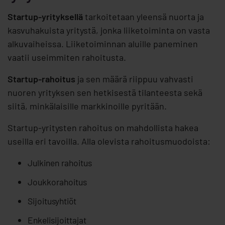
Startup-yrityksellä
tarkoitetaan yleensä nuorta ja
kasvuhakuista yritystä, jonka liiketoiminta on vasta
alkuvaiheissa. Liiketoiminnan aluille paneminen
vaatii useimmiten rahoitusta.
Startup-rahoitus
ja sen määrä riippuu vahvasti
nuoren yrityksen sen hetkisestä tilanteesta sekä
siitä, minkälaisille markkinoille pyritään.
Startup-yritysten rahoitus on mahdollista hakea
useilla eri tavoilla. Alla olevista rahoitusmuodoista:
Julkinen rahoitus
Joukkorahoitus
Sijoitusyhtiöt
Enkelisijoittajat