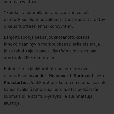
summaa vastaan.
Yksinkertaisimmillaan tämä vastine voi olla
esimerkiksi alennus valmiista tuotteesta tai osto-
oikeus tuotteen ennakkomyyntiin.
Lahjoituspohjaisessa joukkorahoituksessa
innovoidaan hyvin monipuolisesti erilaisia etuja,
joita rahoittajat saavat käyttöön sijoittaessaan
startupin liiketoimintaan.
Esimerkkejä joukkorahoitusalustoista ovat
esimerkiksi
Invesdor
,
Mesenaatti
,
Sprinvest
sekä
Kickstarter
. Joukkorahoitukseen on olemassa sekä
kansainvälisiä rahoitusalustoja, että pelkästään
suomalaisille startup-yrityksille suunnattuja
alustoja.