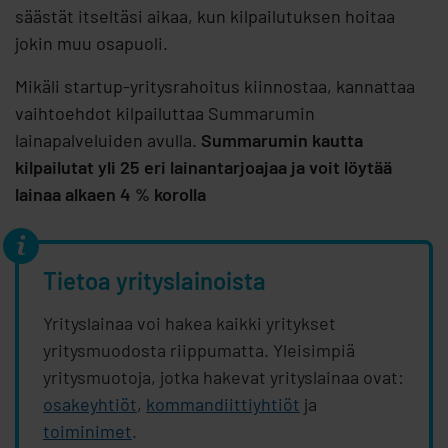
säästät itseltäsi aikaa, kun kilpailutuksen hoitaa
jokin muu osapuoli.
Mikäli startup-yritysrahoitus kiinnostaa, kannattaa
vaihtoehdot kilpailuttaa Summarumin
lainapalveluiden avulla.
Summarumin kautta
kilpailutat yli 25 eri lainantarjoajaa ja voit löytää
lainaa alkaen 4 % korolla
Tietoa yrityslainoista
Yrityslainaa voi hakea kaikki yritykset
yritysmuodosta riippumatta. Yleisimpiä
yritysmuotoja, jotka hakevat yrityslainaa ovat:
osakeyhtiöt
,
kommandiittiyhtiöt
ja
toiminimet
.