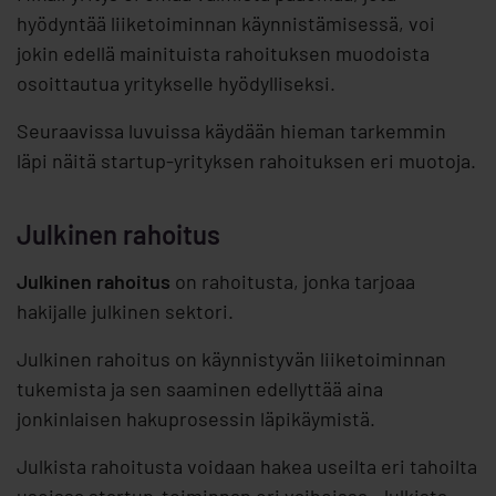
hyödyntää liiketoiminnan käynnistämisessä, voi
jokin edellä mainituista rahoituksen muodoista
osoittautua yritykselle hyödylliseksi.
Seuraavissa luvuissa käydään hieman tarkemmin
läpi näitä startup-yrityksen rahoituksen eri muotoja.
Julkinen rahoitus
Julkinen rahoitus
on rahoitusta, jonka tarjoaa
hakijalle julkinen sektori.
Julkinen rahoitus on käynnistyvän liiketoiminnan
tukemista ja sen saaminen edellyttää aina
jonkinlaisen hakuprosessin läpikäymistä.
Julkista rahoitusta voidaan hakea useilta eri tahoilta
useissa startup-toiminnan eri vaiheissa. Julkista