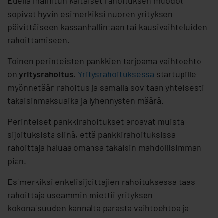
Edellä mainitun kaltaiset rahoituksen muodot
sopivat hyvin esimerkiksi nuoren yrityksen
päivittäiseen kassanhallintaan tai kausivaihteluiden
rahoittamiseen.
Toinen perinteisten pankkien tarjoama vaihtoehto
on
yritysrahoitus
.
Yritysrahoituksessa
startupille
myönnetään rahoitus ja samalla sovitaan yhteisesti
takaisinmaksuaika ja lyhennysten määrä.
Perinteiset pankkirahoitukset eroavat muista
sijoituksista siinä, että pankkirahoituksissa
rahoittaja haluaa omansa takaisin mahdollisimman
pian.
Esimerkiksi enkelisijoittajien rahoituksessa taas
rahoittaja useammin miettii yrityksen
kokonaisuuden kannalta parasta vaihtoehtoa ja