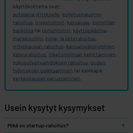
käyttökohteita ovat:
autolaina yritykselle
,
kuljetuskaluston
rahoitus
,
investoinnit
,
kassavaje
,
toimitilan
hankinta
tai
remontointi
,
käyttöpääoma
,
markkinointi
,
kone- ja laiterahoitus
,
yrityskaupan rahoitus
,
kansainvälistyminen
,
kasvurahoitus
,
liiketoiminnan kehittäminen
,
sukupolvenvaihdoksen rahoitus
,
uuden
työntekijän palkkaaminen
tai vaikkapa
verkkokaupan perustaminen
.
Usein kysytyt kysymykset
Mikä on startup-rahoitus?