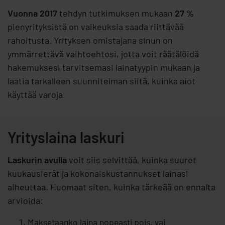
Vuonna 2017
tehdyn tutkimuksen mukaan
27 %
pienyrityksistä on vaikeuksia saada riittävää
rahoitusta. Yrityksen omistajana sinun on
ymmärrettävä vaihtoehtosi, jotta voit räätälöidä
hakemuksesi tarvitsemasi lainatyypin mukaan ja
laatia tarkalleen suunnitelman siitä, kuinka aiot
käyttää varoja.
Yrityslaina laskuri
Laskurin avulla
voit siis selvittää, kuinka suuret
kuukausierät ja kokonaiskustannukset lainasi
aiheuttaa. Huomaat siten, kuinka tärkeää on ennalta
arvioida:
Maksetaanko laina nopeasti pois, vai