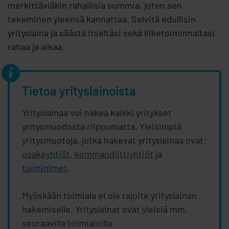
merkittäviäkin rahallisia summia, joten sen
tekeminen yleensä kannattaa. Selvitä edullisin
yrityslaina ja säästä itseltäsi sekä liiketoiminnaltasi
rahaa ja aikaa.
Tietoa yrityslainoista
Yrityslainaa voi hakea kaikki yritykset
yritysmuodosta riippumatta. Yleisimpiä
yritysmuotoja, jotka hakevat yrityslainaa ovat:
osakeyhtiöt
,
kommandiittiyhtiöt
ja
toiminimet
.
Myöskään toimiala ei ole rajoite yrityslainan
hakemiselle. Yrityslainat ovat yleisiä mm.
seuraavilla toimialoilla: