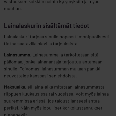
vastauksen kaikkiin näihin kysymyksiin ja myös
muuhun.
Lainalaskurin sisältämät tiedot
Lainalaskuri tarjoaa sinulle nopeasti monipuolisesti
tietoa saatavilla olevilla tarjouksista.
Lainasumma
. Lainasummalla tarkoitetaan sitä
pääomaa, jonka lainanantaja tarjoutuu antamaan
sinulle. Toivomasi lainasumman mukaan pankki
neuvottelee kanssasi sen ehdoista.
Maksuaika
, eli laina-aika mitataan lainasummasta
riippuen kuukausissa tai vuosissa. Voit myös lainaa
suuremmissa erissä, jos taloustilanteesi antaa
periksi. Näin myös lopulliset korkokustannukset
pienenevät.