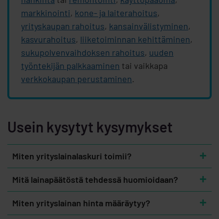
markkinointi
,
kone- ja laiterahoitus
,
yrityskaupan rahoitus
,
kansainvälistyminen
,
kasvurahoitus
,
liiketoiminnan kehittäminen
,
sukupolvenvaihdoksen rahoitus
,
uuden
työntekijän palkkaaminen
tai vaikkapa
verkkokaupan perustaminen
.
Usein kysytyt kysymykset
Miten yrityslainalaskuri toimii?
Mitä lainapäätöstä tehdessä huomioidaan?
Miten yrityslainan hinta määräytyy?