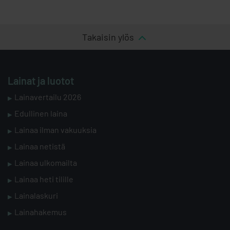
Takaisin ylös
Lainat ja luotot
Lainavertailu 2026
Edullinen laina
Lainaa ilman vakuuksia
Lainaa netistä
Lainaa ulkomailta
Lainaa heti tilille
Lainalaskuri
Lainahakemus