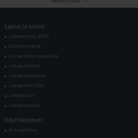
Lainat ja luotot
Lainavertailu 2026
Edullinen laina
Lainaa ilman vakuuksia
Lainaa netistä
Lainaa ulkomailta
Lainaa heti tilille
Lainalaskuri
Lainahakemus
Käyttökohteet
Autorahoitus