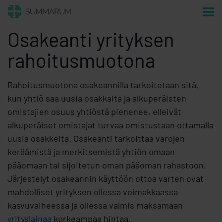
Osakeanti yrityksen
rahoitusmuotona
Rahoitusmuotona osakeannilla tarkoitetaan sitä,
kun yhtiö saa uusia osakkaita ja alkuperäisten
omistajien osuus yhtiöstä pienenee, elleivät
alkuperäiset omistajat turvaa omistustaan ottamalla
uusia osakkeita. Osakeanti tarkoittaa varojen
keräämistä ja merkitsemistä yhtiön omaan
pääomaan tai sijoitetun oman pääoman rahastoon.
Järjestelyt osakeannin käyttöön ottoa varten ovat
mahdolliset yrityksen ollessa voimakkaassa
kasvuvaiheessa ja ollessa valmis maksamaan
yrityslainaa
korkeampaa hintaa.