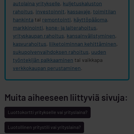
autolaina yritykselle
,
kuljetuskaluston
rahoitus
,
investoinnit
,
kassavaje
,
toimitilan
hankinta
tai
remontointi
,
käyttöpääoma
,
markkinointi
,
kone- ja laiterahoitus
,
yrityskaupan rahoitus
,
kansainvälistyminen
,
kasvurahoitus
,
liiketoiminnan kehittäminen
,
sukupolvenvaihdoksen rahoitus
,
uuden
työntekijän palkkaaminen
tai vaikkapa
verkkokaupan perustaminen
.
Muita aiheeseen liittyviä sivuja:
Luottokortti yritykselle vai yrityslaina?
Luotollinen yritystili vai yrityslaina?