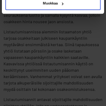
tapahtunut muutoksia. Käytännössä osakkeen jako
Muokkaa
auttaa osakkeen luottoa. On tavallista, että jaon
seurauksena luotto ja samalla kysyntä kasvaa, jolloin
osakkeen hinta nousee jaon ansiosta.
Listautumisannissa aiemmin listaamaton yhtiö
tarjoaa osakkeitaan julkiseen kaupankäyntiin
myytäväksi ensimmäistä kertaa. Siinä tapauksessa
yhtiö listataan pörssiin ja osake lasketaan
vapaaseen kaupankäyntiin kaikkien saataville.
Kasvavissa yhtiöissä listautumisannin käyttö on
keskittynyt useimmiten uuden pääoman
keräämiseen. Vanhemmat yritykset voivat sen avulla
tarjota alkuperäisille sijoittajille mahdollisuuden
myydä osittain tai kokonaan osakeomistuksensa.
Listautumisannit antavat sijoittajille mahdollisuuden
sijoittaa yhtiöön, jolla on varteenotettavaa ja