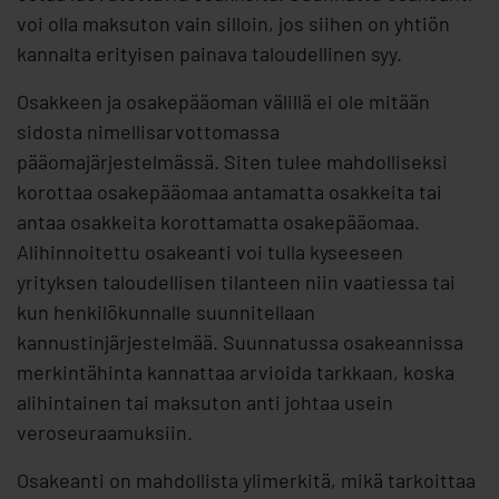
voi olla maksuton vain silloin, jos siihen on yhtiön
kannalta erityisen painava taloudellinen syy.
Osakkeen ja osakepääoman välillä ei ole mitään
sidosta nimellisarvottomassa
pääomajärjestelmässä. Siten tulee mahdolliseksi
korottaa osakepääomaa antamatta osakkeita tai
antaa osakkeita korottamatta osakepääomaa.
Alihinnoitettu osakeanti voi tulla kyseeseen
yrityksen taloudellisen tilanteen niin vaatiessa tai
kun henkilökunnalle suunnitellaan
kannustinjärjestelmää. Suunnatussa osakeannissa
merkintähinta kannattaa arvioida tarkkaan, koska
alihintainen tai maksuton anti johtaa usein
veroseuraamuksiin.
Osakeanti on mahdollista ylimerkitä, mikä tarkoittaa