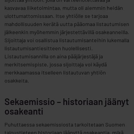
kasvavaa liiketoimintaa, mutta oli aiemmin heidän
ulottumattomissaan. Itse yhtiölle se tarjoaa
mahdollisuuden kerätä uutta pääomaa listautumisen
jälkeenkin myöhemmin järjestettävillä osakeanneilla.
Sijoittaja voi osallistua listautumisanteihin lukemalla
listautumisantiesitteen huolellisesti.
Listautumisannilla on aina pääjärjestäjä ja
merkitsemispiste, jossa sijoittaja voi käydä
merkkaamassa itselleen listautuvan yhtiön
osakkeita.
Sekaemissio – historiaan jäänyt
osakeanti
Puhuttaessa sekaemissiosta tarkoitetaan Suomen
taloustieteen historiaan jäänyttä osakeantia, mikä