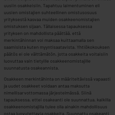
uusiin osakkeisiin. Tapahtuu laimentuminen eli
uusien omistajien suhteellinen omistusosuus
yrityksestä kasvaa muiden osakkeenomistajien
omistuksen sijaan. Tällaisessa tapauksessa
yrityksen on mahdollista päättää, että
merkintähinnan voi maksaa kuittaamalla sen
saamisista kuten myyntisaatavista. Yhtiökokouksen
päätös ei ole välttämätön, jotta osakkeita voitaisiin
luovuttaa vain tietyille osakkeenomistajille
suunnatusta osakeannista.
Osakkeen merkintähinta on määriteltävissä vapaasti
ja uudet osakkeet voidaan antaa maksutta
nimellisarvottomassa järjestelmässä. Siinä
tapauksessa, ettei osakeanti ole suunnattua, kaikilla
osakkeenomistajilla tulee olla ainakin mahdollisuus
ostaa luovutettavia osakkeita. Suunnattu osakeanti