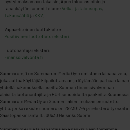
pystyt maksamaan takaisin. Apua talousasioihin ja
rahankäytön suunnitteluun:
Velka- ja talousopas
,
Takuusäätiö
ja
KKV
.
Vapaaehtoinen luottokielto:
Positiivinen luottotietorekisteri
Luotonantajarekisteri:
Finanssivalvonta.fi
Summarum.fi on Summarum Media Oy:n omistama lainapalvelu,
joka auttaa käyttäjiä kilpailuttamaan ja löytämään parhaan lainan
yhdellä hakemuksella useilta Suomen finanssivalvonnan
alaisilta luotonantajilta ja EU-lisensoiduilta pankeilta Suomessa.
Summarum Media Oy on Suomen lakien mukaan perustettu
yhtiö, jonka rekisterinumero on 2823017-4 ja rekisteröity osoite
Säästöpankinranta 10, 00530 Helsinki, Suomi.
Summarum ei ole lainanantaja eikä pankki, vaan toimimme