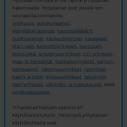
hakemiselle. Yrityslainat ovat yleisiä mm.
seuraavilla toimialoilla:
teollisuus
,
autokorjaamot
,
eläinlääkäriasemat
,
hammaslääkärit
,
huoltoasemat
,
kauneushoitolat
,
kauppiaat
,
start-upit
,
konsulttiyritykset
,
kuntosalit
,
logistiikka- ja kuljetusyritykset
,
LVI-yritykset
,
maa- ja metsätilat
,
matkailuyritykset
,
parturi-
kampaamot
,
rakennusyritykset
,
ravintolat,
baarit ja pubit
,
siivousyritykset
,
taloyhtiöt
,
taksiyritykset
,
vähittäis- ja tukkukaupat
, sekä
verkkokauppiaat
.
Yrityslainaa haetaan useisiin eri
käyttötarkoituksiin. Yleisimpiä yrityslainan
käyttökohteita ovat: