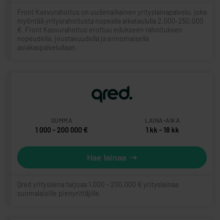
Front Kasvurahoitus on uudenaikainen yrityslainapalvelu, joka
myöntää yritysrahoitusta nopealla aikataululla 2.000-250.000
€. Front Kasvurahoitus erottuu edukseen rahoituksen
nopeudella, joustavuudella ja erinomaisella
asiakaspalvelullaan.
1 000 - 200 000 €
1 kk - 18 kk
Hae lainaa
Qred yrityslaina tarjoaa 1.000 – 200.000 € yrityslainaa
suomalaisille pienyrittäjille.