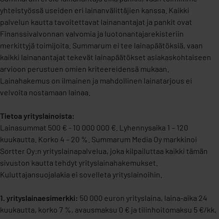
yhteistyössä useiden eri lainanvälittäjien kanssa. Kaikki
palvelun kautta tavoitettavat lainanantajat ja pankit ovat
Finanssivalvonnan valvomia ja luotonantajarekisteriin
merkittyjä toimijoita. Summarum ei tee lainapäätöksiä, vaan
kaikki lainanantajat tekevät lainapäätökset asiakaskohtaiseen
arvioon perustuen omien kriteereidensä mukaan.
Lainahakemus on ilmainen ja mahdollinen lainatarjous ei
velvoita nostamaan lainaa.
Tietoa yrityslainoista:
Lainasummat 500 € - 10 000 000 €. Lyhennysaika 1 – 120
kuukautta. Korko 4 – 20 %. Summarum Media Oy markkinoi
Sortter Oy:n yrityslainapalvelua, joka kilpailuttaa kaikki tämän
sivuston kautta tehdyt yrityslainahakemukset.
Kuluttajansuojalakia ei sovelleta yrityslainoihin.
1. yrityslainaesimerkki:
50 000 euron yrityslaina, laina-aika 24
kuukautta, korko 7 %, avausmaksu 0 € ja tilinhoitomaksu 5 €/kk,