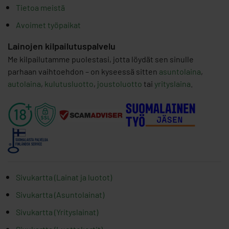
Tietoa meistä
Avoimet työpaikat
Lainojen kilpailutuspalvelu
Me kilpailutamme puolestasi, jotta löydät sen sinulle
parhaan vaihtoehdon – on kyseessä sitten
asuntolaina
,
autolaina
,
kulutusluotto
,
joustoluotto
tai
yrityslaina
.
Sivukartta (Lainat ja luotot)
Sivukartta (Asuntolainat)
Sivukartta (Yrityslainat)