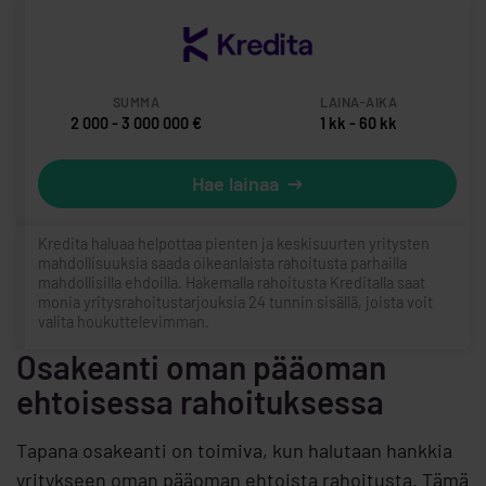
2 000 - 3 000 000 €
1 kk - 60 kk
Hae lainaa
Kredita haluaa helpottaa pienten ja keskisuurten yritysten
mahdollisuuksia saada oikeanlaista rahoitusta parhailla
mahdollisilla ehdoilla. Hakemalla rahoitusta Kreditalla saat
monia yritysrahoitustarjouksia 24 tunnin sisällä, joista voit
valita houkuttelevimman.
Osakeanti oman pääoman
ehtoisessa rahoituksessa
Tapana osakeanti on toimiva, kun halutaan hankkia
yritykseen oman pääoman ehtoista rahoitusta. Tämä