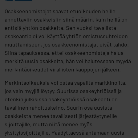
Osakkeenomistajat saavat etuoikeuden heille
annettaviin osakkeisiin siinä määrin, kuin heillä on
entisiä yhtiön osakkeita. Sen vuoksi tavallista
osakeantia ei voi käyttää yhtiön omistussuhteiden
muuttamiseen, jos osakkeenomistajat eivät tahdo.
Siinä tapauksessa, ettei osakkeenomistaja halua
merkitä uusia osakkeita, hän voi halutessaan myydä
merkintäoikeudet virallisten kauppojen jälkeen.
Merkintäoikeuksia voi ostaa vapailta markkinoilta,
jos vain myyjiä löytyy. Suurissa osakeyhtiöissä ja
etenkin julkisissa osakeyhtiöissä osakeanti on
tavallinen rahoituskeino. Suurin osa uusista
osakkeista menee tavallisesti järjestäytyneille
sijoittajille, mutta niitä menee myös
yksityissijoittajille. Päädyttäessä antamaan uusia