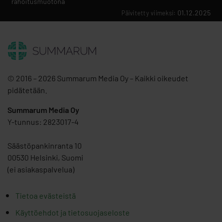
rahoitusmuotona
01.12.2025
Päivitetty viimeksi:
© 2016 – 2026 Summarum Media Oy – Kaikki oikeudet
pidätetään.
Summarum Media Oy
Y-tunnus: 2823017-4
Säästöpankinranta 10
00530 Helsinki, Suomi
(ei asiakaspalvelua)
Tietoa evästeistä
Käyttöehdot ja tietosuojaseloste