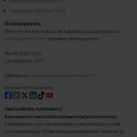
Sivukartta (Luottokortit)
Jalkapallon MM-kisat 2026
Asiakaspalvelu
Onko sinulla kysymyksiä, tai haluatko antaa palautetta?
Asiakaspalvelumme
palvelee sähköpostitse:
Ma-Pe: 9.00-17.00
Lainapalvelu: 24/7
Sähköposti:
asiakaspalvelu@summarum.fi
Seuraa meitä somessa:
Vastuullinen luotonanto
Kannatamme vastuullista lainaamista ja luotonantoa.
Edellytämme myös lainanantajilta vastuullista ja hyvää
luotonantotapaa. Ethän lainaa enempää kuin tarvitset ja