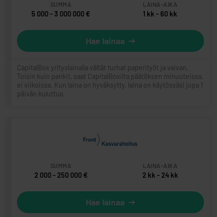
5 000 - 3 000 000 €
1 kk - 60 kk
Hae lainaa
CapitalBox yrityslainalla vältät turhat paperityöt ja vaivan.
Toisin kuin pankit, saat CapitalBoxilta päätöksen minuuteissa,
ei viikoissa. Kun laina on hyväksytty, laina on käytössäsi jopa 1
päivän kuluttua.
2 000 - 250 000 €
2 kk - 24 kk
Hae lainaa