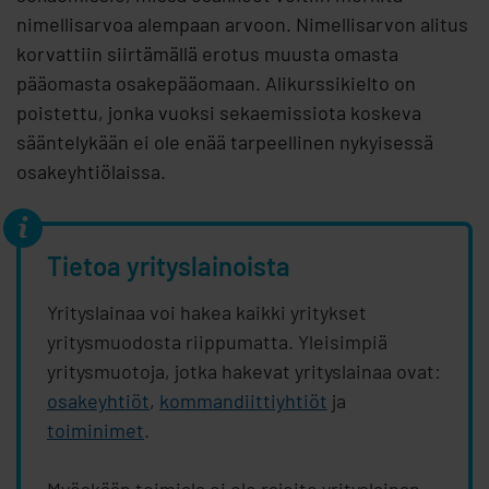
nimellisarvoa alempaan arvoon. Nimellisarvon alitus
korvattiin siirtämällä erotus muusta omasta
pääomasta osakepääomaan. Alikurssikielto on
poistettu, jonka vuoksi sekaemissiota koskeva
sääntelykään ei ole enää tarpeellinen nykyisessä
osakeyhtiölaissa.
Tietoa yrityslainoista
Yrityslainaa voi hakea kaikki yritykset
yritysmuodosta riippumatta. Yleisimpiä
yritysmuotoja, jotka hakevat yrityslainaa ovat:
osakeyhtiöt
,
kommandiittiyhtiöt
ja
toiminimet
.
Myöskään toimiala ei ole rajoite yrityslainan