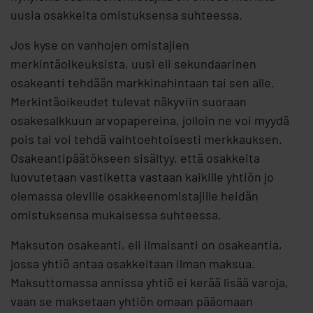
uusia osakkeita omistuksensa suhteessa.
Jos kyse on vanhojen omistajien
merkintäoikeuksista, uusi eli sekundaarinen
osakeanti tehdään markkinahintaan tai sen alle.
Merkintäoikeudet tulevat näkyviin suoraan
osakesalkkuun arvopapereina, jolloin ne voi myydä
pois tai voi tehdä vaihtoehtoisesti merkkauksen.
Osakeantipäätökseen sisältyy, että osakkeita
luovutetaan vastiketta vastaan kaikille yhtiön jo
olemassa oleville osakkeenomistajille heidän
omistuksensa mukaisessa suhteessa.
Maksuton osakeanti, eli ilmaisanti on osakeantia,
jossa yhtiö antaa osakkeitaan ilman maksua.
Maksuttomassa annissa yhtiö ei kerää lisää varoja,
vaan se maksetaan yhtiön omaan pääomaan