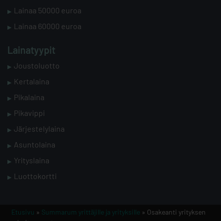
Lainaa 50000 euroa
Lainaa 60000 euroa
Lainatyypit
Joustoluotto
Kertalaina
Pikalaina
Pikavippi
Järjestelylaina
Asuntolaina
Yrityslaina
Luottokortti
Etusivu
»
Summarum yrittäjille ja yrityksille
» Osakeanti yrityksen