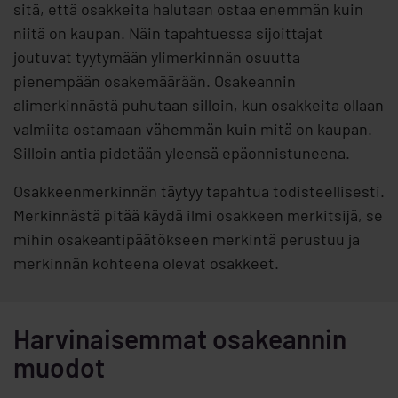
sitä, että osakkeita halutaan ostaa enemmän kuin
niitä on kaupan. Näin tapahtuessa sijoittajat
joutuvat tyytymään ylimerkinnän osuutta
pienempään osakemäärään. Osakeannin
alimerkinnästä puhutaan silloin, kun osakkeita ollaan
valmiita ostamaan vähemmän kuin mitä on kaupan.
Silloin antia pidetään yleensä epäonnistuneena.
Osakkeenmerkinnän täytyy tapahtua todisteellisesti.
Merkinnästä pitää käydä ilmi osakkeen merkitsijä, se
mihin osakeantipäätökseen merkintä perustuu ja
merkinnän kohteena olevat osakkeet.
Harvinaisemmat osakeannin
muodot