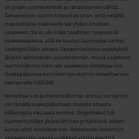
on jotain uusmerkinnän ja rahastoannin väliltä.
Sekaemissio voitiin toteuttaa siten, että neljällä
maksullisella osakkeella sai yhden ilmaisen
osakkeen. Se ei ole enää tavallinen nykyisessä
osakekaupassa, sillä se kuuluu Suomessa vanhan
osakeyhtiölain aikaan. Sekaemissiossa osakeyhtiö
järjesti alihintaisen uusmerkinnän, missä osakkeen
merkintähinta meni alle osakkeen nimellisarvon.
Osakepääomaa kuitenkin korotettiin nimellisarvoa
vastaavalla määrällä.
Nimellisarvon ja merkintähinnan erotus korvattiin
siirtämällä osakepääomaan muusta omasta
pääomasta vastaava summa. Ongelmaksi tuli
uusmerkintöjen järjestäminen yrityksissä, joiden
kurssi alitti nimellisarvon. Ratkaisuksi keksittiin
sekaemissio, missä osakkeet voitiin merkitä