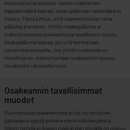
kuuluvasta rahastosta. Vaikka osakkeiden
kappalemäärä kasvaa, oman pääoman rahamäärä ei
muutu. Tästä johtuu, että osakekohtainen oma
pääoma pienenee. Yhtiön osakepääoma ei
maksuttomassa osakeannissa tavallisesti muutu.
Osakepääoma kasvaa, jos sitä korotetaan
rahastokorotuksella. Jos yhtiön osakkeilla on
nimellisarvo, maksuttomaan osakeantiin kuuluu
tavallisesti rahastokorotus.
Osakeannin tavallisimmat
muodot
Suunnatussa osakeannissa yritys voi erityisen
painavasta syystä poiketa merkintäoikeudesta.
Silloin tietyllä erikseen määrätyllä ryhmällä on oikeus