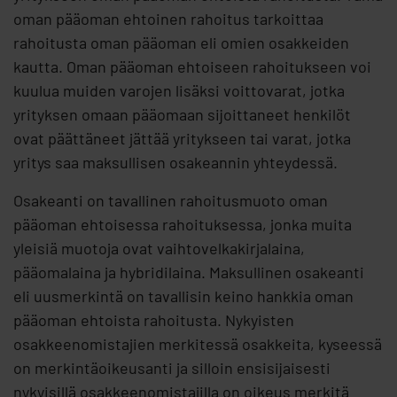
oman pääoman ehtoinen rahoitus tarkoittaa
rahoitusta oman pääoman eli omien osakkeiden
kautta. Oman pääoman ehtoiseen rahoitukseen voi
kuulua muiden varojen lisäksi voittovarat, jotka
yrityksen omaan pääomaan sijoittaneet henkilöt
ovat päättäneet jättää yritykseen tai varat, jotka
yritys saa maksullisen osakeannin yhteydessä.
Osakeanti on tavallinen rahoitusmuoto oman
pääoman ehtoisessa rahoituksessa, jonka muita
yleisiä muotoja ovat vaihtovelkakirjalaina,
pääomalaina ja hybridilaina. Maksullinen osakeanti
eli uusmerkintä on tavallisin keino hankkia oman
pääoman ehtoista rahoitusta. Nykyisten
osakkeenomistajien merkitessä osakkeita, kyseessä
on merkintäoikeusanti ja silloin ensisijaisesti
nykyisillä osakkeenomistajilla on oikeus merkitä