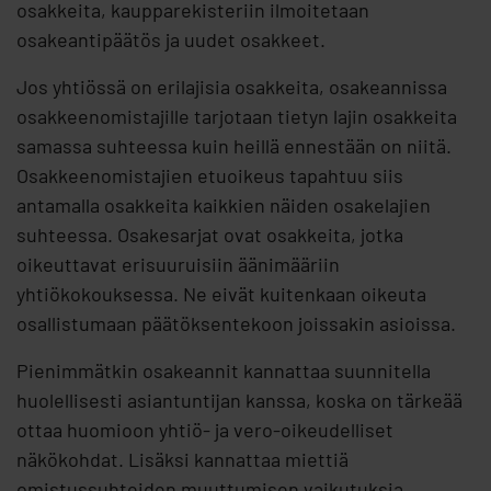
osakkeita, kaupparekisteriin ilmoitetaan
osakeantipäätös ja uudet osakkeet.
Jos yhtiössä on erilajisia osakkeita, osakeannissa
osakkeenomistajille tarjotaan tietyn lajin osakkeita
samassa suhteessa kuin heillä ennestään on niitä.
Osakkeenomistajien etuoikeus tapahtuu siis
antamalla osakkeita kaikkien näiden osakelajien
suhteessa. Osakesarjat ovat osakkeita, jotka
oikeuttavat erisuuruisiin äänimääriin
yhtiökokouksessa. Ne eivät kuitenkaan oikeuta
osallistumaan päätöksentekoon joissakin asioissa.
Pienimmätkin osakeannit kannattaa suunnitella
huolellisesti asiantuntijan kanssa, koska on tärkeää
ottaa huomioon yhtiö- ja vero-oikeudelliset
näkökohdat. Lisäksi kannattaa miettiä
omistussuhteiden muuttumisen vaikutuksia