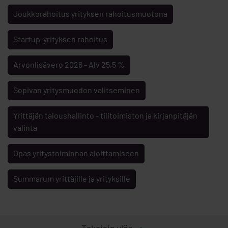
Joukkorahoitus yrityksen rahoitusmuotona
Startup-yrityksen rahoitus
Arvonlisävero 2026 - Alv 25,5 %
Sopivan yritysmuodon valitseminen
Yrittäjän taloushallinto - tilitoimiston ja kirjanpitäjän
valinta
Opas yritystoiminnan aloittamiseen
Summarum yrittäjille ja yrityksille
Takaisin ylös