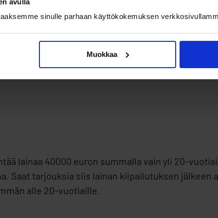
en avulla
taaksemme sinulle parhaan käyttökokemuksen verkkosivullamm
 laina 40000 eurolle?
Muokkaa
min kautta, on sinun täytettävä muutamia ehtoja. N
 lainaa 40000 euron summalla vain yli 20-vuotiaill
Saat tarjouksia siis lainan kilpailutuksen jälkeen ai
mmän alle 20-vuotiaille.