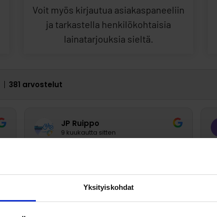
Voit myös kirjautua asiakaspaneeliin
ja tarkastella henkilökohtaisia
lainatarjouksia sieltä.
4
381 arvostelut
JP Ruippo
9 kuukautta sitten
Nopeaa ja helppo
N
e
m
Yksityiskohdat