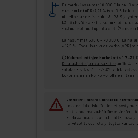
Esimerkkilaskelma: 10 000 € laina 10 vu
vuosikorko (APR) 7,21 % (sis. 0 € laskutu
nimelliskorko 6 %, kulut 3 923 € ja yht
käsittelevät kaikki hakemukset automaa
vastuulliset luottopäätökset. (Viimeisin
Lainasummat 500 € – 70 000 €. Laina-aik
– 17,5 %. Todellinen vuosikorko (APR) mi
ⓘ Kulutusluottojen korkokatto 1.7.–31.
Kulutusluottojen korkokatto
on 15 % + k
viitekorko. 1.7.–31.12.2026 välillä viite
kokonaislainan korko voi olla enintään 1
Varoitus! Lainasta aiheutuu kustannu
taloudellisia riskejä. Jos et pysty ma
voit saada maksuhäiriömerkinnän. Täm
vuokraamisessa, puhelinliittymissä ja
tarvitset tukea, ota yhteyttä kuntasi 