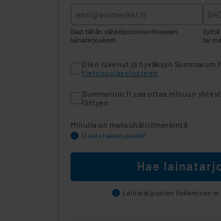
Saat tähän sähköpostiosoitteeseen
Syötä
lainatarjoukset.
tai m
Olen lukenut ja hyväksyn Summarum.f
tietosuojaselosteen
Summarum.fi saa ottaa minuun yhteytt
liittyen
Minulla on maksuhäiriömerkintä
Ei este hakemukselle!
i
Hae lainatarj
Lainatarjousten hakeminen ei
i