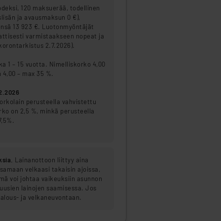
odeksi, 120 maksuerää, todellinen
slisän ja avausmaksun 0 €),
eensä 13 923 €. Luotonmyöntäjät
ttisesti varmistaakseen nopeat ja
 korontarkistus 2.7.2026).
a 1 – 15 vuotta. Nimelliskorko 4,00
n 4,00 – max 35 %.
12.2026
orkolain perusteella vahvistettu
korko on 2,5 %, minkä perusteella
7,5%.
ksia.
Lainanottoon liittyy aina
ksamaan velkaasi takaisin ajoissa,
ä voi johtaa vaikeuksiin asunnon
 uusien lainojen saamisessa. Jos
talous- ja velkaneuvontaan.