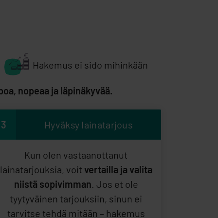
Hakemus ei sido mihinkään
poa, nopeaa ja läpinäkyvää.
3
Hyväksy lainatarjous
Kun olen vastaanottanut
lainatarjouksia, voit
vertailla ja valita
niistä sopivimman
. Jos et ole
tyytyväinen tarjouksiin, sinun ei
tarvitse tehdä mitään – hakemus