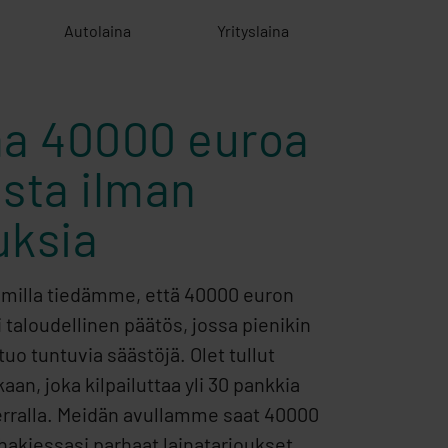
Autolaina
Yrityslaina
aa 40000 euroa
sta ilman
uksia
illa tiedämme, että 40000 euron
i taloudellinen päätös, jossa pienikin
tuo tuntuvia säästöjä. Olet tullut
aan, joka kilpailuttaa yli 30 pankkia
erralla. Meidän avullamme saat 40000
hakiessasi parhaat lainatarjoukset