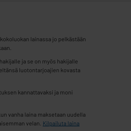
 kokoluokan lainassa jo pelkästään
kaan.
hakijalle ja se on myös hakijalle
tänsä luotontarjoajien kovasta
ilutuksen kannattavaksi ja moni
 kun vanha laina maksetaan uudella
ikaisemman velan.
Kilpailuta laina