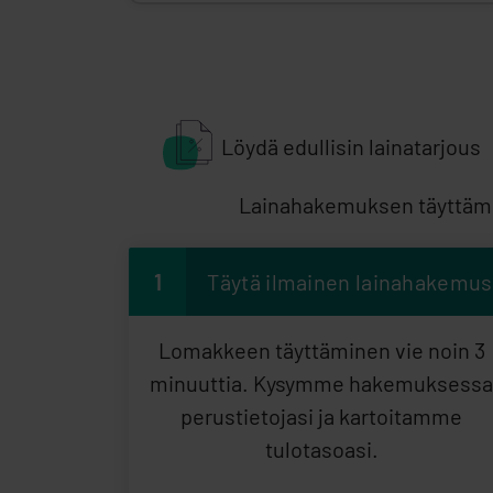
Löydä edullisin lainatarjous
Lainahakemuksen täyttämin
1
Täytä ilmainen lainahakemus
Lomakkeen täyttäminen vie noin 3
minuuttia. Kysymme hakemuksessa
perustietojasi ja kartoitamme
tulotasoasi.