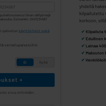
yhdellä hak
kilpailutettu
 puhelinnumerosi ilman välilyöntejä
aakoodia. Esimerkki: 0401234567
korkoon, sill
i-palvelun
käyttöehdot sekä
✔
Kilpailuta 
✔
Edullinen k
ä vertailupalveluihin
✔
Lainaa 4000
✔
Maksuton h
✔
Henkilökoh
Ei
Kyllä
oukset »
 sido sinua mihinkään.