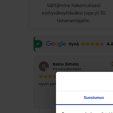
Välitämme hakemuksesi
esihyväksyttäväksi jopa yli 30
lainanantajalle.
Hyvä
4.
Reino Simola
8 kuukautta sitten
Hyvin pelasi ja löysin mitä halusin
Suostumus