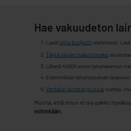
Hae vakuudeton lai
oma budjetti
Laadi
realistisesti. Las
Täytä lainan hakulomake
sivustoll
Lähetä 40000 euron lainahakemus meil
Ensimmäiset lainatarjoukset saapuvat 
Vertaile lainatarjouksia
maltilla. Hy
Muista, että sinun ei ole pakko hyväks
mihinkään.