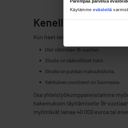
Parempaa palvelua evästeid
Käytämme
evästeitä
varmis
Kenelle myönnetään
Kun haet lainaa 40 000 euroa Summaru
Olet vähintään 18-vuotias.
Sinulla on säännölliset tulot.
Sinulla on puhdas maksuhistoria.
Vakituinen osoitteesi on Suomessa.
Osa yhteistyökumppaneistamme myöntää
hakemuksen täyttämiselle 18-vuotiaana. 
myöntävät lainaa 40 000 euroa tai ene