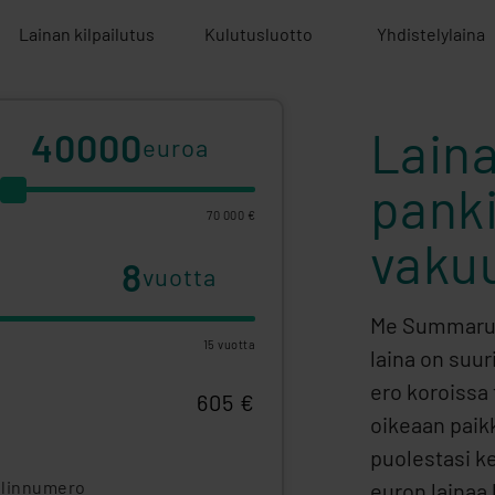
Lainan kilpailutus
Kulutusluotto
Yhdistelylaina
Lain
euroa
panki
70 000 €
vaku
vuotta
Me Summarum
15 vuotta
laina on suur
ero koroissa 
605 €
oikeaan paikk
puolestasi k
linnumero
euron lainaa 