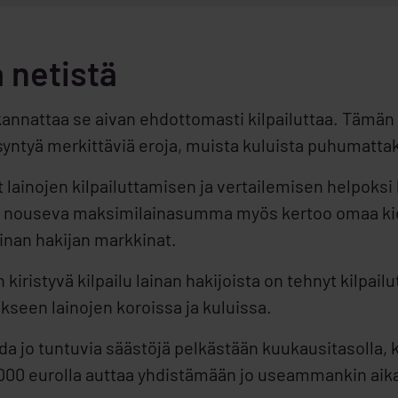
 netistä
 kannattaa se aivan ehdottomasti kilpailuttaa. Tämän
 syntyä merkittäviä eroja, muista kuluista puhumatta
t lainojen kilpailuttamisen ja vertailemisen helpoksi 
 nouseva maksimilainasumma myös kertoo omaa kiel
lainan hakijan markkinat.
n kiristyvä kilpailu lainan hakijoista on tehnyt kilpa
seen lainojen koroissa ja kuluissa.
da jo tuntuvia säästöjä pelkästään kuukausitasolla,
40 000 eurolla auttaa yhdistämään jo useammankin a