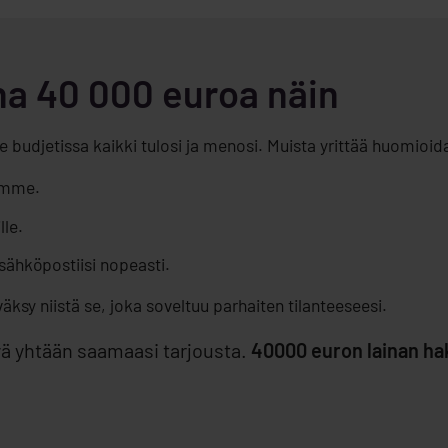
na 40 000 euroa näin
ke budjetissa kaikki tulosi ja menosi. Muista yrittää huomioi
amme.
le.
sähköpostiisi nopeasti.
väksy niistä se, joka soveltuu parhaiten tilanteeseesi.
yä yhtään saamaasi tarjousta.
40000 euron lainan hak