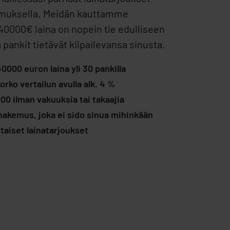
emuksella. Meidän kauttamme
 40000€ laina on nopein tie edulliseen
ä pankit tietävät kilpailevansa sinusta.
40000 euron laina yli 30 pankilla
orko vertailun avulla alk. 4 %
0 ilman vakuuksia tai takaajia
akemus, joka ei sido sinua mihinkään
taiset lainatarjoukset