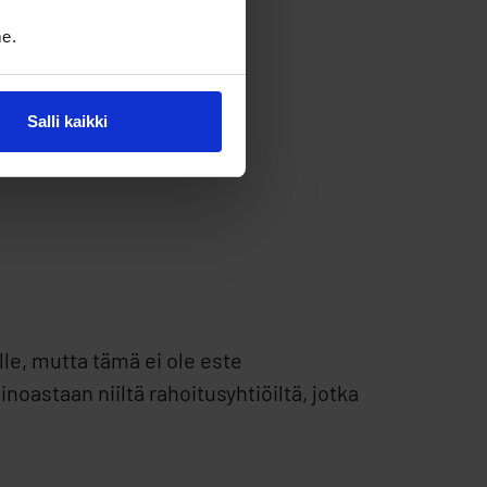
e.
Salli kaikki
äitä ovat:
e, mutta tämä ei ole este
noastaan niiltä rahoitusyhtiöiltä, jotka