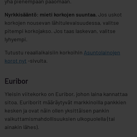
yhä pienempään pääomaan.
Nyrkkisääntö: mieti korkojen suuntaa.
Jos uskot
korkojen nousevan lähitulevaisuudessa, valitse
pitempi korkojakso. Jos taas laskevan, valitse
lyhyempi.
Tutustu reaaliaikaisiin korkoihin
Asuntolainojen
korot nyt
-sivulta.
Euribor
Yleisin viitekorko on Euribor, johon laina kannattaa
sitoa. Euriborit määräytyvät markkinoilla pankkien
kesken ja ovat näin ollen yksittäisen pankin
vaikuttamismahdollisuuksien ulkopuolella (tai
ainakin lähes).