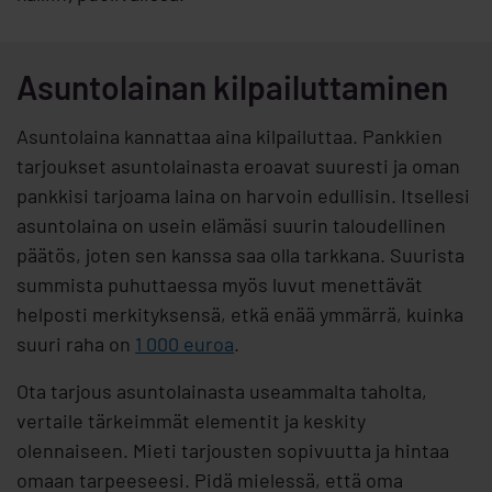
Asuntolainan kilpailuttaminen
Asuntolaina kannattaa aina kilpailuttaa. Pankkien
tarjoukset asuntolainasta eroavat suuresti ja oman
pankkisi tarjoama laina on harvoin edullisin. Itsellesi
asuntolaina on usein elämäsi suurin taloudellinen
päätös, joten sen kanssa saa olla tarkkana. Suurista
summista puhuttaessa myös luvut menettävät
helposti merkityksensä, etkä enää ymmärrä, kuinka
suuri raha on
1 000 euroa
.
Ota tarjous asuntolainasta useammalta taholta,
vertaile tärkeimmät elementit ja keskity
olennaiseen. Mieti tarjousten sopivuutta ja hintaa
omaan tarpeeseesi. Pidä mielessä, että oma