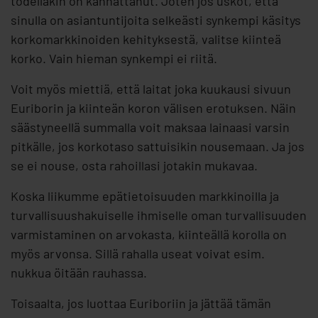
todellakin on kannattanut. Joten jos uskot, että
sinulla on asiantuntijoita selkeästi synkempi käsitys
korkomarkkinoiden kehityksestä, valitse kiinteä
korko. Vain hieman synkempi ei riitä.
Voit myös miettiä, että laitat joka kuukausi sivuun
Euriborin ja kiinteän koron välisen erotuksen. Näin
säästyneellä summalla voit maksaa lainaasi varsin
pitkälle, jos korkotaso sattuisikin nousemaan. Ja jos
se ei nouse, osta rahoillasi jotakin mukavaa.
Koska liikumme epätietoisuuden markkinoilla ja
turvallisuushakuiselle ihmiselle oman turvallisuuden
varmistaminen on arvokasta, kiinteällä korolla on
myös arvonsa. Sillä rahalla useat voivat esim.
nukkua öitään rauhassa.
Toisaalta, jos luottaa Euriboriin ja jättää tämän