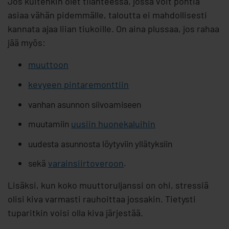
Jos kuitenkin olet tilanteessa, jossa voit pohtia
asiaa vähän pidemmälle, taloutta ei mahdollisesti
kannata ajaa liian tiukoille. On aina plussaa, jos rahaa
jää myös:
muuttoon
kevyeen pintaremonttiin
vanhan asunnon siivoamiseen
muutamiin
uusiin huonekaluihin
uudesta asunnosta löytyviin yllätyksiin
sekä
varainsiirtoveroon
.
Lisäksi, kun koko muuttoruljanssi on ohi, stressiä
olisi kiva varmasti rauhoittaa jossakin. Tietysti
tuparitkin voisi olla kiva järjestää.