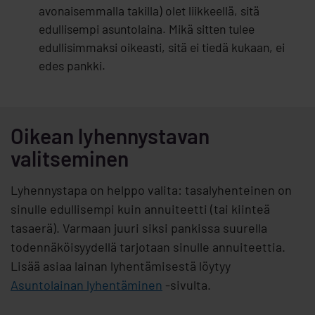
avonaisemmalla takilla) olet liikkeellä, sitä
edullisempi asuntolaina. Mikä sitten tulee
edullisimmaksi oikeasti, sitä ei tiedä kukaan, ei
edes pankki.
Oikean lyhennystavan
valitseminen
Lyhennystapa on helppo valita: tasalyhenteinen on
sinulle edullisempi kuin annuiteetti (tai kiinteä
tasaerä). Varmaan juuri siksi pankissa suurella
todennäköisyydellä tarjotaan sinulle annuiteettia.
Lisää asiaa lainan lyhentämisestä löytyy
Asuntolainan lyhentäminen
-sivulta.