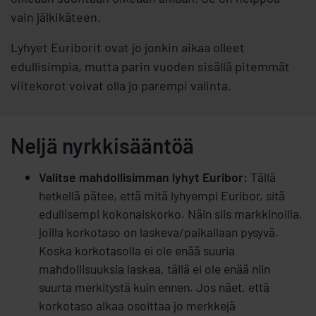
vain jälkikäteen.
Lyhyet Euriborit ovat jo jonkin aikaa olleet
edullisimpia, mutta parin vuoden sisällä pitemmät
viitekorot voivat olla jo parempi valinta.
Neljä nyrkkisääntöä
Valitse mahdollisimman lyhyt Euribor:
Tällä
hetkellä pätee, että mitä lyhyempi Euribor, sitä
edullisempi kokonaiskorko. Näin siis markkinoilla,
joilla korkotaso on laskeva/paikallaan pysyvä.
Koska korkotasolla ei ole enää suuria
mahdollisuuksia laskea, tällä ei ole enää niin
suurta merkitystä kuin ennen. Jos näet, että
korkotaso alkaa osoittaa jo merkkejä