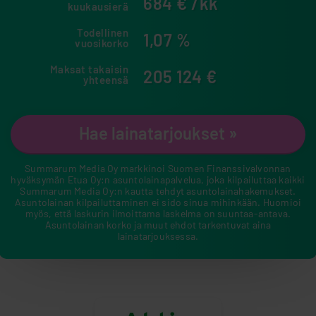
684
€ /kk
kuukausierä
Todellinen
1,07
%
vuosikorko
Maksat takaisin
205 124
€
yhteensä
Hae lainatarjoukset »
Summarum Media Oy markkinoi Suomen Finanssivalvonnan
hyväksymän Etua Oy:n asuntolainapalvelua, joka kilpailuttaa kaikki
Summarum Media Oy:n kautta tehdyt asuntolainahakemukset.
Asuntolainan kilpailuttaminen ei sido sinua mihinkään. Huomioi
myös, että laskurin ilmoittama laskelma on suuntaa-antava.
Asuntolainan korko ja muut ehdot tarkentuvat aina
lainatarjouksessa.