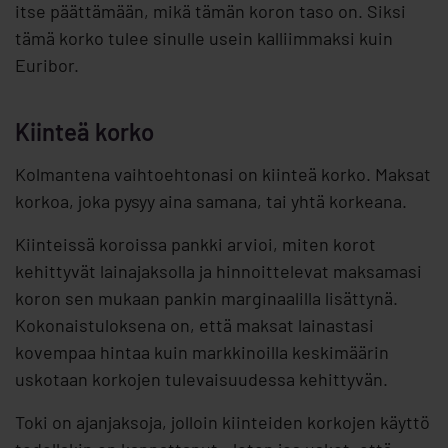
itse päättämään, mikä tämän koron taso on. Siksi
tämä korko tulee sinulle usein kalliimmaksi kuin
Euribor.
Kiinteä korko
Kolmantena vaihtoehtonasi on kiinteä korko. Maksat
korkoa, joka pysyy aina samana, tai yhtä korkeana.
Kiinteissä koroissa pankki arvioi, miten korot
kehittyvät lainajaksolla ja hinnoittelevat maksamasi
koron sen mukaan pankin marginaalilla lisättynä.
Kokonaistuloksena on, että maksat lainastasi
kovempaa hintaa kuin markkinoilla keskimäärin
uskotaan korkojen tulevaisuudessa kehittyvän.
Toki on ajanjaksoja, jolloin kiinteiden korkojen käyttö