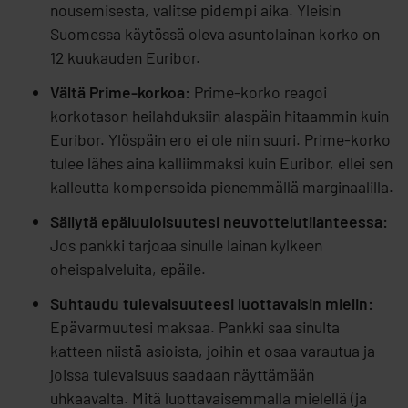
nousemisesta, valitse pidempi aika. Yleisin
Suomessa käytössä oleva asuntolainan korko on
12 kuukauden Euribor.
Vältä Prime-korkoa:
Prime-korko reagoi
korkotason heilahduksiin alaspäin hitaammin kuin
Euribor. Ylöspäin ero ei ole niin suuri. Prime-korko
tulee lähes aina kalliimmaksi kuin Euribor, ellei sen
kalleutta kompensoida pienemmällä marginaalilla.
Säilytä epäluuloisuutesi neuvottelutilanteessa:
Jos pankki tarjoaa sinulle lainan kylkeen
oheispalveluita, epäile.
Suhtaudu tulevaisuuteesi luottavaisin mielin:
Epävarmuutesi maksaa. Pankki saa sinulta
katteen niistä asioista, joihin et osaa varautua ja
joissa tulevaisuus saadaan näyttämään
uhkaavalta. Mitä luottavaisemmalla mielellä (ja