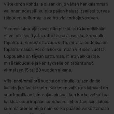
Viitekoron kohdalla ollaankin jo vähän hankalamman
valinnan edessä: kuinka paljon haluat itsellesi turvaa
talouden heiluntaa ja vaihtuvia korkoja vastaan.
Yleensä laina-ajat ovat niin pitkiä, että kenelläkään
ei voi olla käsitystä, mitä tässä ajassa korkotasolle
tapahtuu. Ennustettavuus siitä, mitä taloudessa on
tapahtumassa, voi olla korkeintaan viitisen vuotta.
Loppuaika on täysin sattumaa. Mieti vaikka itse,
mitä taloudelle ja kehitykselle on tapahtunut
viimeisen 15 tai 20 vuoden aikana.
Viisi ensimmäistä vuotta on sinulle kuitenkin se
kallein ja siksi tärkein. Korkojen vaikutus lainaasi on
suurimmillaan laina-ajan alussa, kun korko vaikuttaa
kaikista suurimpaan summaan. Lyhentäessäsi lainaa
summa pienenee ja näin korko pääsee vaikuttamaan