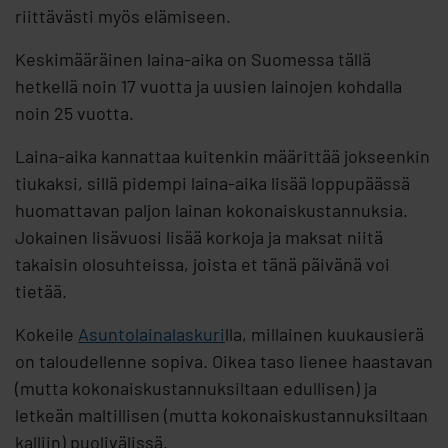
riittävästi myös elämiseen.
Keskimääräinen laina-aika on Suomessa tällä
hetkellä noin 17 vuotta ja uusien lainojen kohdalla
noin 25 vuotta.
Laina-aika kannattaa kuitenkin määrittää jokseenkin
tiukaksi, sillä pidempi laina-aika lisää loppupäässä
huomattavan paljon lainan kokonaiskustannuksia.
Jokainen lisävuosi lisää korkoja ja maksat niitä
takaisin olosuhteissa, joista et tänä päivänä voi
tietää.
Kokeile
Asuntolainalaskuri
lla, millainen kuukausierä
on taloudellenne sopiva. Oikea taso lienee haastavan
(mutta kokonaiskustannuksiltaan edullisen) ja
letkeän maltillisen (mutta kokonaiskustannuksiltaan
kalliin) puolivälissä.