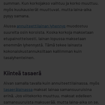
summan. Kun korkojakso vaihtuu ja korko muuttuu,
myös kuukausierät muuttuvat, mutta laina-aika
pysyy samana.
Alussa
annuiteettilainan lyhennys
muodostuu
suurelta osin koroista. Koska korkoja maksetaan
etupainotteisesti, lainan lopussa maksetaan
enemmän lyhennystä. Tämä tekee lainasta
kokonaiskustannuksiltaan kalliimman kuin
tasalyhenteinen.
Kiinteä tasaerä
Aivan samalla tavalla kuin annuiteettilainassa, myös
tasaerälainassa
maksat lainaa samansuuruisina
erinä. Jos viitekorko muuttuu, maksat edelleen
samansuuruista maksuerää, mutta laina-aika on se,