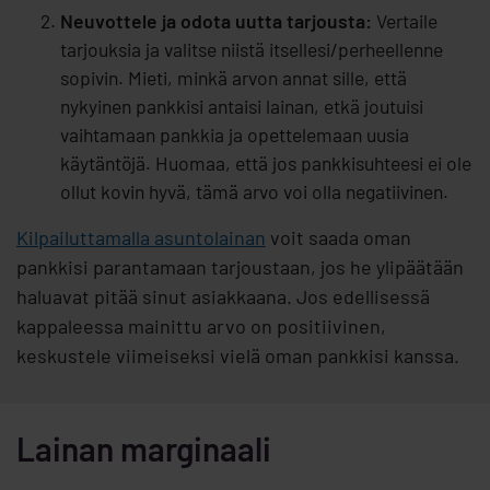
Neuvottele ja odota uutta tarjousta:
Vertaile
tarjouksia ja valitse niistä itsellesi/perheellenne
sopivin. Mieti, minkä arvon annat sille, että
nykyinen pankkisi antaisi lainan, etkä joutuisi
vaihtamaan pankkia ja opettelemaan uusia
käytäntöjä. Huomaa, että jos pankkisuhteesi ei ole
ollut kovin hyvä, tämä arvo voi olla negatiivinen.
Kilpailuttamalla asuntolainan
voit saada oman
pankkisi parantamaan tarjoustaan, jos he ylipäätään
haluavat pitää sinut asiakkaana. Jos edellisessä
kappaleessa mainittu arvo on positiivinen,
keskustele viimeiseksi vielä oman pankkisi kanssa.
Lainan marginaali