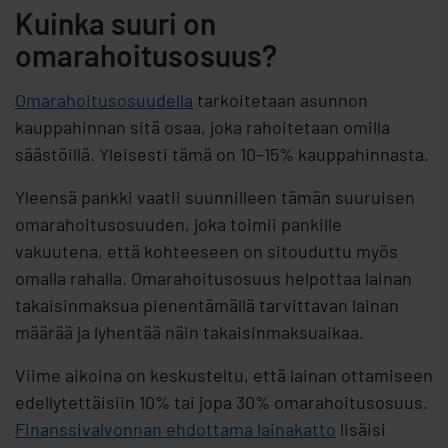
Kuinka suuri on
omarahoitusosuus?
Omarahoitusosuudella
tarkoitetaan asunnon
kauppahinnan sitä osaa, joka rahoitetaan omilla
säästöillä. Yleisesti tämä on 10–15% kauppahinnasta.
Yleensä pankki vaatii suunnilleen tämän suuruisen
omarahoitusosuuden, joka toimii pankille
vakuutena, että kohteeseen on sitouduttu myös
omalla rahalla. Omarahoitusosuus helpottaa lainan
takaisinmaksua pienentämällä tarvittavan lainan
määrää ja lyhentää näin takaisinmaksuaikaa.
Viime aikoina on keskusteltu, että lainan ottamiseen
edellytettäisiin 10% tai jopa 30% omarahoitusosuus.
Finanssivalvonnan ehdottama lainakatto
lisäisi