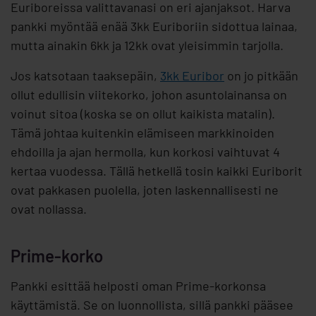
Euriboreissa valittavanasi on eri ajanjaksot. Harva
pankki myöntää enää 3kk Euriboriin sidottua lainaa,
mutta ainakin 6kk ja 12kk ovat yleisimmin tarjolla.
Jos katsotaan taaksepäin,
3kk Euribor
on jo pitkään
ollut edullisin viitekorko, johon asuntolainansa on
voinut sitoa (koska se on ollut kaikista matalin).
Tämä johtaa kuitenkin elämiseen markkinoiden
ehdoilla ja ajan hermolla, kun korkosi vaihtuvat 4
kertaa vuodessa. Tällä hetkellä tosin kaikki Euriborit
ovat pakkasen puolella, joten laskennallisesti ne
ovat nollassa.
Prime-korko
Pankki esittää helposti oman Prime-korkonsa
käyttämistä. Se on luonnollista, sillä pankki pääsee