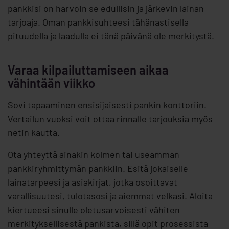
pankkisi on harvoin se edullisin ja järkevin lainan
tarjoaja. Oman pankkisuhteesi tähänastisella
pituudella ja laadulla ei tänä päivänä ole merkitystä.
Varaa kilpailuttamiseen aikaa
vähintään viikko
Sovi tapaaminen ensisijaisesti pankin konttoriin.
Vertailun vuoksi voit ottaa rinnalle tarjouksia myös
netin kautta.
Ota yhteyttä ainakin kolmen tai useamman
pankkiryhmittymän pankkiin. Esitä jokaiselle
lainatarpeesi ja asiakirjat, jotka osoittavat
varallisuutesi, tulotasosi ja aiemmat velkasi. Aloita
kiertueesi sinulle oletusarvoisesti vähiten
merkityksellisestä pankista, sillä opit prosessista