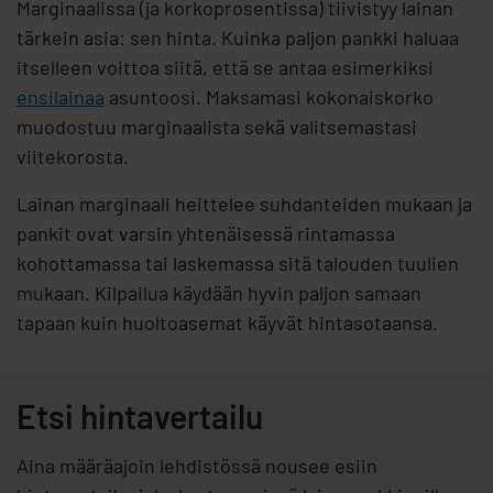
Marginaalissa (ja korkoprosentissa) tiivistyy lainan
tärkein asia: sen hinta. Kuinka paljon pankki haluaa
itselleen voittoa siitä, että se antaa esimerkiksi
ensilainaa
asuntoosi. Maksamasi kokonaiskorko
muodostuu marginaalista sekä valitsemastasi
viitekorosta.
Lainan marginaali heittelee suhdanteiden mukaan ja
pankit ovat varsin yhtenäisessä rintamassa
kohottamassa tai laskemassa sitä talouden tuulien
mukaan. Kilpailua käydään hyvin paljon samaan
tapaan kuin huoltoasemat käyvät hintasotaansa.
Etsi hintavertailu
Aina määräajoin lehdistössä nousee esiin