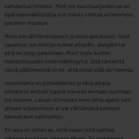
vaihdettua toiseksi. Mieli voi muuttua (joskin se on
epätodennäköistä) ja voit haluta vaihtaa viitekorkosi
johonkin muuhun.
Mieti siis lähtökohtaisesti jo omia ajatuksiasi: mitä
tapahtuu, jos kehitys kulkee ylöspäin, alaspäin tai
että se pysyy paikoillaan. Mieti myös kunkin
mahdollisuuden todennäköisyyttä. Sillä tärkeintä
tässä päätöksessä on se, että osaat elää sen kanssa.
Asuntolaina on pitkäaikainen ja tänä aikana
viitekorot ehtivät hyppiä moneen kertaan suuntaan
jos toiseen. Lainan sitominen koko laina-ajaksi vain
yhteen viitekorkoon ei ole välttämättä kaikkein
kannattavin vaihtoehto.
Eri asia on sitten se, että osaisi niitä vaihtaa
oikeaan suuntaan oikeaan aikaan. Se on helppoa