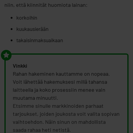
niin, että kiinnität huomiota lainan:
korkoihin
kuukausierään
takaisinmaksuaikaan
Vinkki
Rahan hakeminen kauttamme on nopeaa.
Voit lähettää hakemuksesi millä tahansa
laitteella ja koko prosessiin menee vain
muutama minuutti.
Etsimme sinulle markkinoiden parhaat
tarjoukset, joiden joukosta voit valita sopivan
vaihtoehdon. Näin sinun on mahdollista
saada rahaa heti netistä.