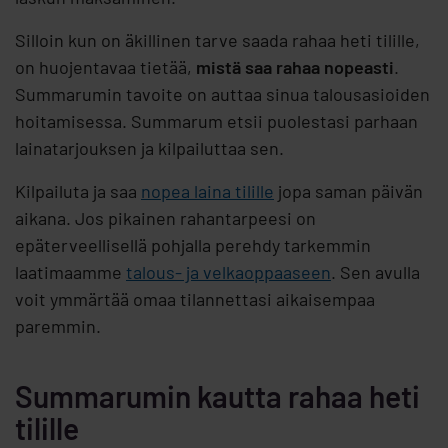
Silloin kun on äkillinen tarve saada rahaa heti tilille,
on huojentavaa tietää,
mistä saa rahaa nopeasti
.
Summarumin tavoite on auttaa sinua talousasioiden
hoitamisessa. Summarum etsii puolestasi parhaan
lainatarjouksen ja kilpailuttaa sen.
Kilpailuta ja saa
nopea laina tilille
jopa saman päivän
aikana. Jos pikainen rahantarpeesi on
epäterveellisellä pohjalla perehdy tarkemmin
laatimaamme
talous- ja velkaoppaaseen
. Sen avulla
voit ymmärtää omaa tilannettasi aikaisempaa
paremmin.
Summarumin kautta rahaa heti
tilille