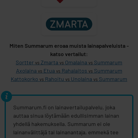
Miten Summarum eroaa muista lainapalveluista -
katso vertailut:
Sortter
Zmarta
Omalaina
Summarum
vs
vs
vs
Axolaina
Etua
Rahalaitos
Summarum
vs
vs
vs
Kattokorko
Rahoitu
Unolaina
Summarum
vs
vs
vs
Summarum.fi on lainavertailupalvelu, joka
auttaa sinua löytämään edullisimman lainan
yhdellä hakemuksella. Summarum ei ole
lainanvälittäjä tai lainanantaja, emmekä tee