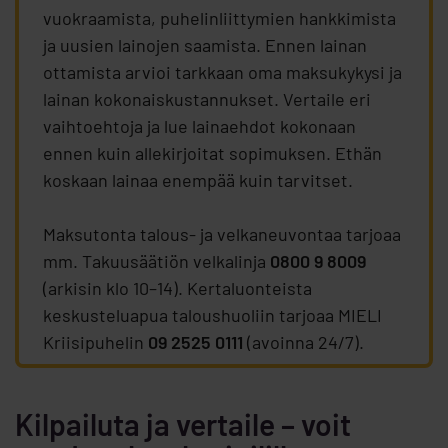
vuokraamista, puhelinliittymien hankkimista
ja uusien lainojen saamista. Ennen lainan
ottamista arvioi tarkkaan oma maksukykysi ja
lainan kokonaiskustannukset. Vertaile eri
vaihtoehtoja ja lue lainaehdot kokonaan
ennen kuin allekirjoitat sopimuksen. Ethän
koskaan lainaa enempää kuin tarvitset.
Maksutonta talous- ja velkaneuvontaa tarjoaa
mm. Takuusäätiön velkalinja
0800 9 8009
(arkisin klo 10–14). Kertaluonteista
keskusteluapua taloushuoliin tarjoaa MIELI
Kriisipuhelin
09 2525 0111
(avoinna 24/7).
Kilpailuta ja vertaile – voit