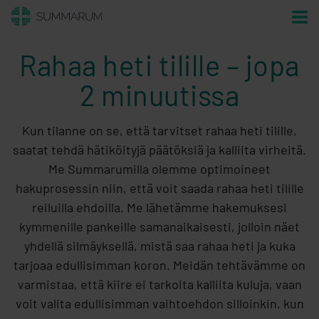
Rahaa heti tilille – jopa
2 minuutissa
Kun tilanne on se, että tarvitset rahaa heti tilille,
saatat tehdä hätiköityjä päätöksiä ja kalliita virheitä.
Me Summarumilla olemme optimoineet
hakuprosessin niin, että voit saada rahaa heti tilille
reiluilla ehdoilla. Me lähetämme hakemuksesi
kymmenille pankeille samanaikaisesti, jolloin näet
yhdellä silmäyksellä, mistä saa rahaa heti ja kuka
tarjoaa edullisimman koron. Meidän tehtävämme on
varmistaa, että kiire ei tarkoita kalliita kuluja, vaan
voit valita edullisimman vaihtoehdon silloinkin, kun