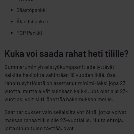
Säästöpankki
Ålandsbanken
POP Pankki
Kuka voi saada rahat heti tilille?
Summarumin yhteistyökumppanit edellyttävät
kaikilta hakijoilta vähintään 18 vuoden ikää. Osa
rahoitusyhtiöistä on asettanut minimi-iäksi jopa 23
vuotta, mutta eivät suinkaan kaikki. Jos olet alle 23-
vuotias, voit silti lähettää hakemuksen meille.
Saat tarjoukset vain sellaisilta yhtiöiltä, jotka voivat
maksaa rahaa tilille alle 23-vuotiaille. Muita ehtoja,
joita sinun tulee täyttää, ovat