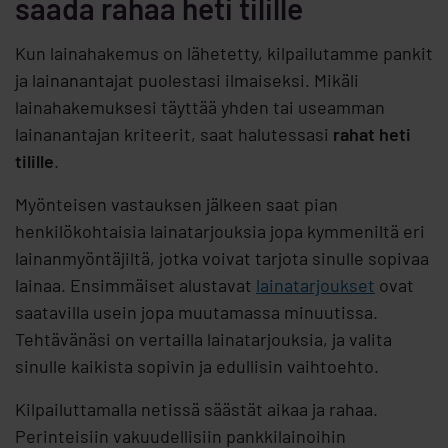
saada rahaa heti tilille
Kun lainahakemus on lähetetty, kilpailutamme pankit
ja lainanantajat puolestasi ilmaiseksi. Mikäli
lainahakemuksesi täyttää yhden tai useamman
lainanantajan kriteerit, saat halutessasi
rahat heti
tilille
.
Myönteisen vastauksen jälkeen saat pian
henkilökohtaisia lainatarjouksia jopa kymmeniltä eri
lainanmyöntäjiltä, jotka voivat tarjota sinulle sopivaa
lainaa. Ensimmäiset alustavat
lainatarjoukset
ovat
saatavilla usein jopa muutamassa minuutissa.
Tehtävänäsi on vertailla lainatarjouksia, ja valita
sinulle kaikista sopivin ja edullisin vaihtoehto.
Kilpailuttamalla netissä säästät aikaa ja rahaa.
Perinteisiin vakuudellisiin pankkilainoihin