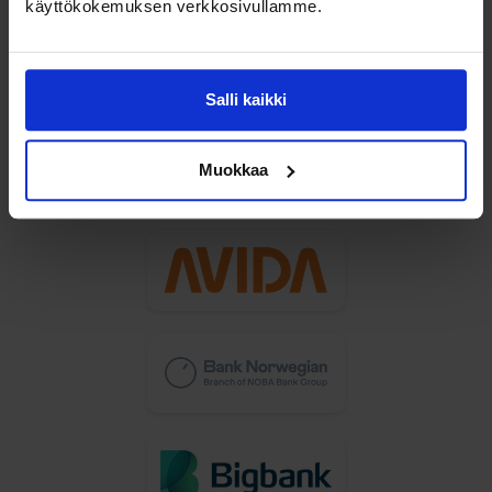
käyttökokemuksen verkkosivullamme.
Salli kaikki
Muokkaa