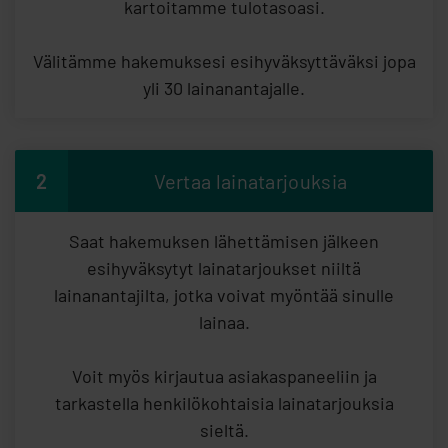
kartoitamme tulotasoasi.
Välitämme hakemuksesi esihyväksyttäväksi jopa
yli 30 lainanantajalle.
2
Vertaa lainatarjouksia
Saat hakemuksen lähettämisen jälkeen
esihyväksytyt lainatarjoukset niiltä
lainanantajilta, jotka voivat myöntää sinulle
lainaa.
Voit myös kirjautua asiakaspaneeliin ja
tarkastella henkilökohtaisia lainatarjouksia
sieltä.