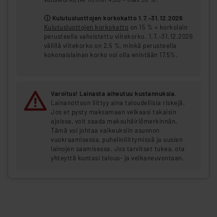
ⓘ Kulutusluottojen korkokatto 1.7.–31.12.2026
Kulutusluottojen korkokatto
on 15 % + korkolain
perusteella vahvistettu viitekorko. 1.7.–31.12.2026
välillä viitekorko on 2,5 %, minkä perusteella
kokonaislainan korko voi olla enintään 17,5%.
Varoitus! Lainasta aiheutuu kustannuksia.
Lainanottoon liittyy aina taloudellisia riskejä.
Jos et pysty maksamaan velkaasi takaisin
ajoissa, voit saada maksuhäiriömerkinnän.
Tämä voi johtaa vaikeuksiin asunnon
vuokraamisessa, puhelinliittymissä ja uusien
lainojen saamisessa. Jos tarvitset tukea, ota
yhteyttä kuntasi talous- ja velkaneuvontaan.