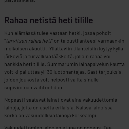
Rahaa netistä heti tilille
Kun elämässä tulee vastaan hetki, jossa pohdit:
”
tarvitsen rahaa heti
” on taloustilanteesi varmaankin
melkoisen akuutti. Yllättäviin tilanteisiin löytyy kyllä
järkeviä ja turvallisia lääkkeitä, jolloin rahaa voi
hankkia heti tilille. Summarumin lainapalvelun kautta
voit kilpailuttaa yli 30 luotonantajaa. Saat tarjouksia,
joiden joukosta voit helposti valita sinulle
sopivimman vaihtoehdon.
Nopeasti saatavat lainat ovat aina vakuudettomia
lainoja, joita on useita erilaisia. Näissä lainoissa
korko on vakuudellisia lainoja korkeampi.
Vakuudettomien lainojen etuna on nopeus. Tee