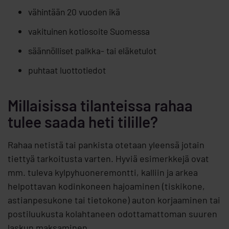
vähintään 20 vuoden ikä
vakituinen kotiosoite Suomessa
säännölliset palkka- tai eläketulot
puhtaat luottotiedot
Millaisissa tilanteissa rahaa
tulee saada heti tilille?
Rahaa netistä tai pankista otetaan yleensä jotain
tiettyä tarkoitusta varten. Hyviä esimerkkejä ovat
mm. tuleva kylpyhuoneremontti, kalliin ja arkea
helpottavan kodinkoneen hajoaminen (tiskikone,
astianpesukone tai tietokone) auton korjaaminen tai
postiluukusta kolahtaneen odottamattoman suuren
laskun maksaminen.