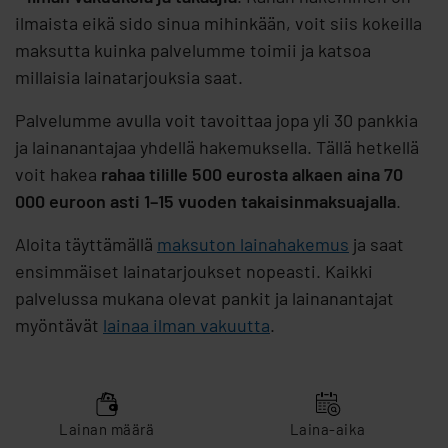
ilmaista eikä sido sinua mihinkään, voit siis kokeilla
maksutta kuinka palvelumme toimii ja katsoa
millaisia lainatarjouksia saat.
Palvelumme avulla voit tavoittaa jopa yli 30 pankkia
ja lainanantajaa yhdellä hakemuksella. Tällä hetkellä
voit hakea
rahaa tilille 500 eurosta alkaen aina 70
000 euroon asti 1–15 vuoden takaisinmaksuajalla
.
Aloita täyttämällä
maksuton lainahakemus
ja saat
ensimmäiset lainatarjoukset nopeasti. Kaikki
palvelussa mukana olevat pankit ja lainanantajat
myöntävät
lainaa ilman vakuutta
.
Lainan määrä
Laina-aika