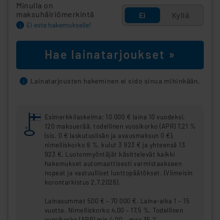
Minulla on
maksuhäiriömerkintä
Ei
Kyllä
Ei este hakemukselle!
i
Hae lainatarjoukset »
Lainatarjousten hakeminen ei sido sinua mihinkään.
i
Esimerkkilaskelma: 10 000 € laina 10 vuodeksi,
120 maksuerää, todellinen vuosikorko (APR) 7,21 %
(sis. 0 € laskutuslisän ja avausmaksun 0 €),
nimelliskorko 6 %, kulut 3 923 € ja yhteensä 13
923 €. Luotonmyöntäjät käsittelevät kaikki
hakemukset automaattisesti varmistaakseen
nopeat ja vastuulliset luottopäätökset. (Viimeisin
korontarkistus 2.7.2026).
Lainasummat 500 € – 70 000 €. Laina-aika 1 – 15
vuotta. Nimelliskorko 4,00 – 17,5 %. Todellinen
vuosikorko (APR) min 4,00 – max 35 %.