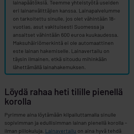
lainapäätöksiä. Teemme yhteistyötä useiden
eri lainanvälittäjien kanssa. Lainapalvelumme
on tarkoitettu sinulle, jos olet vähintään 18-
vuotias, asut vakituisesti Suomessa ja
ansaitset vähintään 600 euroa kuukaudessa.
Maksuhäiriömerkintä ei ole automaattinen
este lainan hakemiselle. Lainavertailu on
täysin ilmainen, etkä sitoudu mihinkään
lähettämällä lainahakemuksen.
Löydä rahaa heti tilille pienellä
korolla
Pyrimme aina löytämään kilpailuttamalla sinulle
sopivimman ja edullisimman lainan pienellä korolla –
ilman piilokuluja.
Lainavertailu
on aina hyvä tehdä