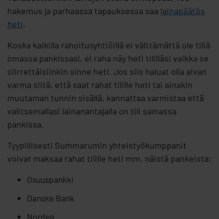
hakemus ja parhaassa tapauksessa saa
lainapäätös
heti
.
Koska kaikilla rahoitusyhtiöillä ei välttämättä ole tiliä
omassa pankissasi, ei raha näy heti tililläsi vaikka se
siirrettäisiinkin sinne heti. Jos siis haluat olla aivan
varma siitä, että saat rahat tilille heti tai ainakin
muutaman tunnin sisällä, kannattaa varmistaa että
valitsemallasi lainanantajalla on tili samassa
pankissa.
Tyypillisesti Summarumin yhteistyökumppanit
voivat maksaa rahat tilille heti mm. näistä pankeista:
Osuuspankki
Danske Bank
Nordea