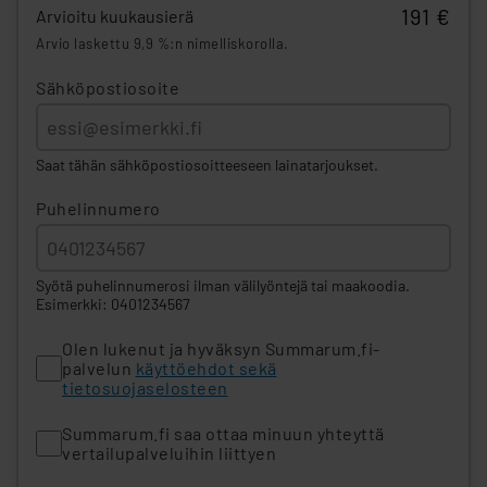
191 €
Arvioitu kuukausierä
Arvio laskettu 9,9 %:n nimelliskorolla.
Sähköpostiosoite
Saat tähän sähköpostiosoitteeseen lainatarjoukset.
Puhelinnumero
Syötä puhelinnumerosi ilman välilyöntejä tai maakoodia.
Esimerkki: 0401234567
Olen lukenut ja hyväksyn Summarum.fi-
palvelun
käyttöehdot sekä
tietosuojaselosteen
Summarum.fi saa ottaa minuun yhteyttä
vertailupalveluihin liittyen