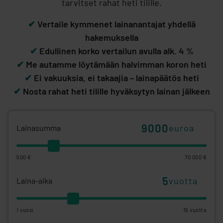
tarvitset rahat heti tilille.
✔
Vertaile kymmenet lainanantajat yhdellä
hakemuksella
✔
Edullinen korko vertailun avulla alk. 4 %
✔
Me autamme löytämään halvimman koron heti
✔
Ei vakuuksia, ei takaajia – lainapäätös heti
✔
Nosta rahat heti tilille hyväksytyn lainan jälkeen
euroa
Lainasumma
500 €
70 000 €
vuotta
Laina-aika
1 vuosi
15 vuotta