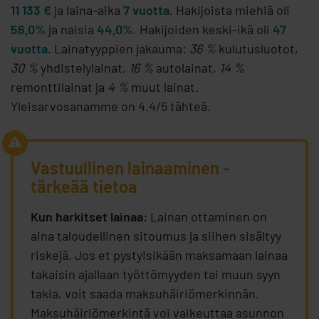
11 133 €
ja laina-aika
7 vuotta
. Hakijoista miehiä oli
56,0%
ja naisia
44,0%
. Hakijoiden keski-ikä oli
47
vuotta
. Lainatyyppien jakauma:
36 %
kulutusluotot,
30 %
yhdistelylainat,
16 %
autolainat,
14 %
remonttilainat ja
4 %
muut lainat.
Yleisarvosanamme on 4.4/5 tähteä.
Vastuullinen lainaaminen -
tärkeää tietoa
Kun harkitset lainaa:
Lainan ottaminen on
aina taloudellinen sitoumus ja siihen sisältyy
riskejä. Jos et pystyisikään maksamaan lainaa
takaisin ajallaan työttömyyden tai muun syyn
takia, voit saada maksuhäiriömerkinnän.
Maksuhäiriömerkintä voi vaikeuttaa asunnon