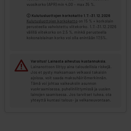
vuosikorko (APR) min 4,00 – max 35 %.
ⓘ Kulutusluottojen korkokatto 1.7.–31.12.2026
Kulutusluottojen korkokatto
on 15 % + korkolain
perusteella vahvistettu viitekorko. 1.7.–31.12.2026
välillä viitekorko on 2,5 %, minkä perusteella
kokonaislainan korko voi olla enintään 17,5%.
Varoitus! Lainasta aiheutuu kustannuksia.
Lainanottoon liittyy aina taloudellisia riskejä.
Jos et pysty maksamaan velkaasi takaisin
ajoissa, voit saada maksuhäiriömerkinnän.
Tämä voi johtaa vaikeuksiin asunnon
vuokraamisessa, puhelinliittymissä ja uusien
lainojen saamisessa. Jos tarvitset tukea, ota
yhteyttä kuntasi talous- ja velkaneuvontaan.