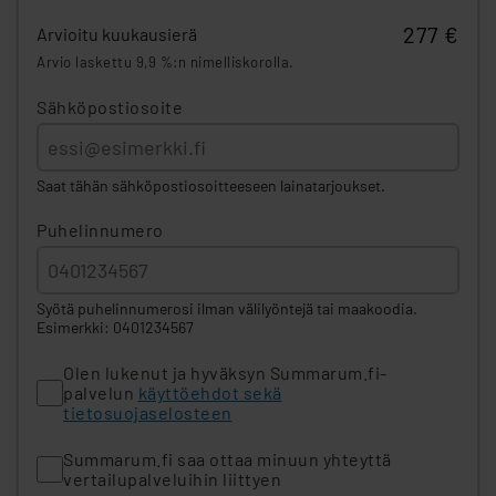
277 €
Arvioitu kuukausierä
Arvio laskettu 9,9 %:n nimelliskorolla.
Sähköpostiosoite
Saat tähän sähköpostiosoitteeseen lainatarjoukset.
Puhelinnumero
Syötä puhelinnumerosi ilman välilyöntejä tai maakoodia.
Esimerkki: 0401234567
Olen lukenut ja hyväksyn Summarum.fi-
palvelun
käyttöehdot sekä
tietosuojaselosteen
Summarum.fi saa ottaa minuun yhteyttä
vertailupalveluihin liittyen