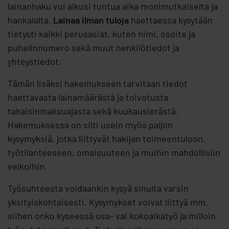
lainanhaku voi alkusi tuntua aika monimutkaiselta ja
hankalalta.
Lainaa ilman tuloja
haettaessa kysytään
tietysti kaikki perusasiat, kuten nimi, osoite ja
puhelinnumero sekä muut henkilötiedot ja
yhteystiedot.
Tämän lisäksi hakemukseen tarvitaan tiedot
haettavasta lainamäärästä ja toivotusta
takaisinmaksuajasta sekä kuukausierästä.
Hakemuksessa on silti usein myös paljon
kysymyksiä, jotka liittyvät hakijan toimeentuloon,
työtilanteeseen, omaisuuteen ja muihin mahdollisiin
velkoihin.
Työsuhteesta voidaankin kysyä sinulta varsin
yksityiskohtaisesti. Kysymykset voivat liittyä mm.
siihen onko kyseessä osa- vai kokoaikatyö ja milloin