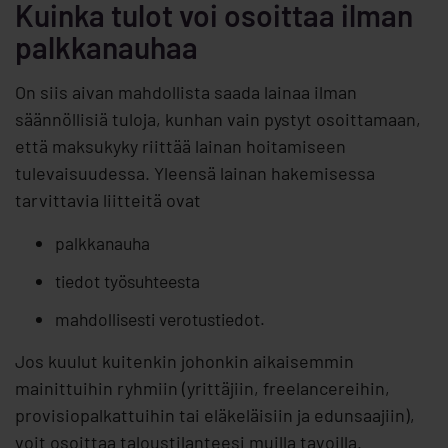
Kuinka tulot voi osoittaa ilman
palkkanauhaa
On siis aivan mahdollista saada lainaa ilman
säännöllisiä tuloja, kunhan vain pystyt osoittamaan,
että maksukyky riittää lainan hoitamiseen
tulevaisuudessa. Yleensä lainan hakemisessa
tarvittavia liitteitä ovat
palkkanauha
tiedot työsuhteesta
mahdollisesti verotustiedot.
Jos kuulut kuitenkin johonkin aikaisemmin
mainittuihin ryhmiin (yrittäjiin, freelancereihin,
provisiopalkattuihin tai eläkeläisiin ja edunsaajiin),
voit osoittaa taloustilanteesi muilla tavoilla.