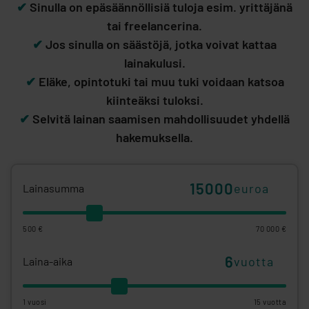
✔
Sinulla on epäsäännöllisiä tuloja esim. yrittäjänä
tai freelancerina.
✔
Jos sinulla on säästöjä, jotka voivat kattaa
lainakulusi.
✔
Eläke, opintotuki tai muu tuki voidaan katsoa
kiinteäksi tuloksi.
✔
Selvitä lainan saamisen mahdollisuudet yhdellä
hakemuksella.
euroa
Lainasumma
500 €
70 000 €
vuotta
Laina-aika
1 vuosi
15 vuotta