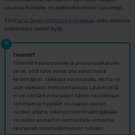
osuessa kohdalle, on palkkiokin reilusti suurempi.
Entä
laina ilman vakituista työpaikkaa
, onko sellaista
mahdollista saada? Kyllä.
Tiesitkö?
Yhteistä freelancereille ja provisiopalkatuille
on se, että tulot voivat olla varsin hyviä
keskimäärin, vaikkapa vuositasolla, mutta ne
ovat vaikeasti ennustettavissa. Lauluntekijä
ei voi tietää kuinka paljon hänen musiikkiaan
soitetaan ja myydään seuraavan puolen
vuoden aikana, eikä kiinteistönvälittäjäkään
voi sadan prosentin varmuudella ennustaa
seuraavan vuosineljänneksen tulojaan.