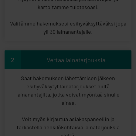
kartoitamme tulotasoasi.
Välitämme hakemuksesi esihyväksyttäväksi jopa
yli 30 lainanantajalle.
2
Vertaa lainatarjouksia
Saat hakemuksen lähettämisen jälkeen
esihyväksytyt lainatarjoukset niiltä
lainanantajilta, jotka voivat myöntää sinulle
lainaa.
Voit myös kirjautua asiakaspaneeliin ja
tarkastella henkilökohtaisia lainatarjouksia
sieltä.