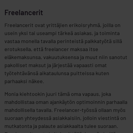
Freelancerit
Freelancerit ovat yrittäjien erikoisryhmä, joilla on
usein yksi tai useampi tärkeä asiakas, ja toiminta
vastaa monella tavalla perinteistä palkkatyötä sillä
erotuksella, että freelancer maksaa itse
eläkemaksunsa, vakuutuksensa ja muut niin sanotut
pakolliset maksut ja järjestää vapaasti omat
työtehtävänsä aikataulunsa puitteissa kuten
parhaaksi näkee.
Monia kiehtookin juuri tämä oma vapaus, joka
mahdollistaa oman ajankäytön optimoinnin parhaalla
mahdollisella tavalla. Freelancer-työssä ollaan myös
suoraan yhteydessä asiakkaisiin, jolloin viestintä on
mutkatonta ja palaute asiakkaalta tulee suoraan.