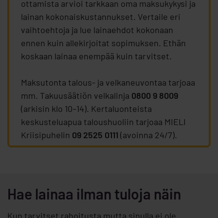
ottamista arvioi tarkkaan oma maksukykysi ja
lainan kokonaiskustannukset. Vertaile eri
vaihtoehtoja ja lue lainaehdot kokonaan
ennen kuin allekirjoitat sopimuksen. Ethän
koskaan lainaa enempää kuin tarvitset.
Maksutonta talous- ja velkaneuvontaa tarjoaa
mm. Takuusäätiön velkalinja
0800 9 8009
(arkisin klo 10–14). Kertaluonteista
keskusteluapua taloushuoliin tarjoaa MIELI
Kriisipuhelin
09 2525 0111
(avoinna 24/7).
Hae lainaa ilman tuloja näin
Kun tarvitset rahoitusta mutta sinulla ei ole