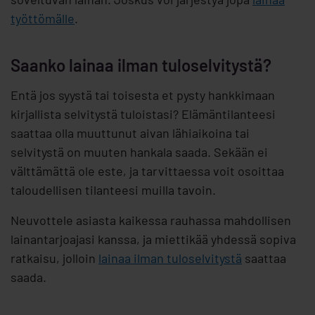
työttömälle
.
Saanko lainaa ilman tuloselvitystä?
Entä jos syystä tai toisesta et pysty hankkimaan
kirjallista selvitystä tuloistasi? Elämäntilanteesi
saattaa olla muuttunut aivan lähiaikoina tai
selvitystä on muuten hankala saada. Sekään ei
välttämättä ole este, ja tarvittaessa voit osoittaa
taloudellisen tilanteesi muilla tavoin.
Neuvottele asiasta kaikessa rauhassa mahdollisen
lainantarjoajasi kanssa, ja miettikää yhdessä sopiva
ratkaisu, jolloin
lainaa ilman tuloselvitystä
saattaa
saada.