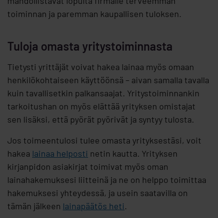
mahdollistavat lopulta firmalle terveemmän
toiminnan ja paremman kaupallisen tuloksen.
Tuloja omasta yritystoiminnasta
Tietysti yrittäjät voivat hakea lainaa myös omaan
henkilökohtaiseen käyttöönsä – aivan samalla tavalla
kuin tavallisetkin palkansaajat. Yritystoiminnankin
tarkoitushan on myös elättää yrityksen omistajat
sen lisäksi, että pyörät pyörivät ja syntyy tulosta.
Jos toimeentulosi tulee omasta yrityksestäsi, voit
hakea
lainaa helposti
netin kautta. Yrityksen
kirjanpidon asiakirjat toimivat myös oman
lainahakemuksesi liitteinä ja ne on helppo toimittaa
hakemuksesi yhteydessä, ja usein saatavilla on
tämän jälkeen
lainapäätös heti
.