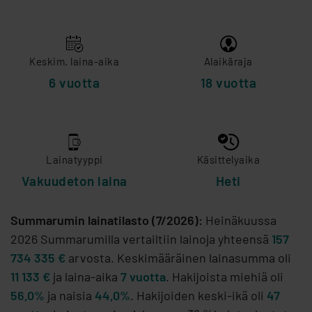
Keskim. laina-aika
Alaikäraja
6 vuotta
18 vuotta
Lainatyyppi
Käsittelyaika
Vakuudeton laina
Heti
Summarumin lainatilasto (7/2026):
Heinäkuussa
2026 Summarumilla vertailtiin lainoja yhteensä
157
734 335 €
arvosta. Keskimääräinen lainasumma oli
11 133 €
ja laina-aika
7 vuotta
. Hakijoista miehiä oli
56,0%
ja naisia
44,0%
. Hakijoiden keski-ikä oli
47