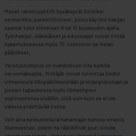
Monet rahoitusyhtiöt hyväksyvät liitteiksi
esimerkiksi pankkitiliotteet, joista käy ilmi hakijan
saamat tulot viimeisen 6 tai 12 kuukauden ajalta.
Työnhakijat, eläkeläiset ja edunsaajat voivat liittää
hakemukseensa myös TE-toimiston tai Kelan
päätökset.
Verotustodistus on mahdollinen liite kaikille
veronmaksajille. Yrittäjät voivat toimittaa tiedot
viimeisestä tilinpäätöksestään ja kirjanpidostaan ja
jossain tapauksissa myös tärkeimpien
sopimustensa sisällön, siltä osin kuin se ei ole
salassa pidettävää tietoa.
Voit aina keskustella lainanantajan kanssa omasta
tilanteestasi, jolloin he räätälöivät juuri sinulle
soveltuvan lainan. Joskus voi järjestyä jopa
lainaa