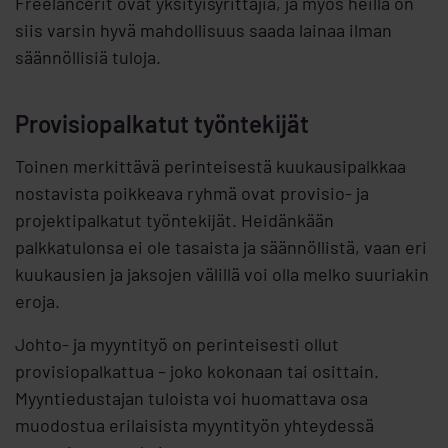
Freelancerit ovat yksityisyrittäjiä, ja myös heillä on
siis varsin hyvä mahdollisuus saada lainaa ilman
säännöllisiä tuloja.
Provisiopalkatut työntekijät
Toinen merkittävä perinteisestä kuukausipalkkaa
nostavista poikkeava ryhmä ovat provisio- ja
projektipalkatut työntekijät. Heidänkään
palkkatulonsa ei ole tasaista ja säännöllistä, vaan eri
kuukausien ja jaksojen välillä voi olla melko suuriakin
eroja.
Johto- ja myyntityö on perinteisesti ollut
provisiopalkattua – joko kokonaan tai osittain.
Myyntiedustajan tuloista voi huomattava osa
muodostua erilaisista myyntityön yhteydessä