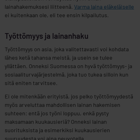
lainahakemuksesi liitteenä.
Varma laina eläkeläiselle
ei kuitenkaan ole, eli tee ensin kilpailutus.
Työttömyys ja lainanhaku
Työttömyys on asia, joka valitettavasti voi kohdata
lähes ketä tahansa meistä, ja usein se tulee
yllättäen. Onneksi Suomessa on hyvä työttömyys- ja
sosiaaliturvajärjestelmä, joka tuo tukea silloin kun
sitä eniten tarvitsee.
Ei ole mitenkään erityistä, jos pelko työttömyydestä
myös arveluttaa mahdollisen lainan hakemisen
suhteen: entä jos työni loppuu, enkä pysty
maksamaan kuukausieriä? Onneksi lainan
suorituksista ja esimerkiksi kuukausierien
suuruudesta voi aina neuvotella.