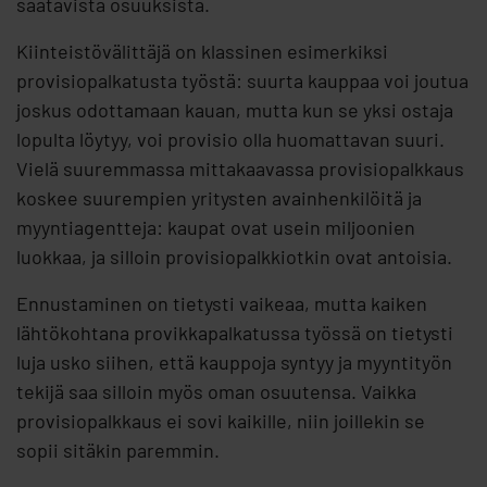
saatavista osuuksista.
Kiinteistövälittäjä on klassinen esimerkiksi
provisiopalkatusta työstä: suurta kauppaa voi joutua
joskus odottamaan kauan, mutta kun se yksi ostaja
lopulta löytyy, voi provisio olla huomattavan suuri.
Vielä suuremmassa mittakaavassa provisiopalkkaus
koskee suurempien yritysten avainhenkilöitä ja
myyntiagentteja: kaupat ovat usein miljoonien
luokkaa, ja silloin provisiopalkkiotkin ovat antoisia.
Ennustaminen on tietysti vaikeaa, mutta kaiken
lähtökohtana provikkapalkatussa työssä on tietysti
luja usko siihen, että kauppoja syntyy ja myyntityön
tekijä saa silloin myös oman osuutensa. Vaikka
provisiopalkkaus ei sovi kaikille, niin joillekin se
sopii sitäkin paremmin.