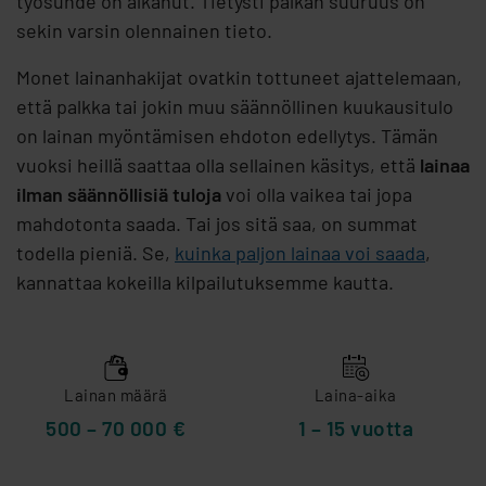
työsuhde on alkanut. Tietysti palkan suuruus on
sekin varsin olennainen tieto.
Monet lainanhakijat ovatkin tottuneet ajattelemaan,
että palkka tai jokin muu säännöllinen kuukausitulo
on lainan myöntämisen ehdoton edellytys. Tämän
vuoksi heillä saattaa olla sellainen käsitys, että
lainaa
ilman säännöllisiä tuloja
voi olla vaikea tai jopa
mahdotonta saada. Tai jos sitä saa, on summat
todella pieniä. Se,
kuinka paljon lainaa voi saada
,
kannattaa kokeilla kilpailutuksemme kautta.
Lainan määrä
Laina-aika
500 – 70 000 €
1 – 15 vuotta