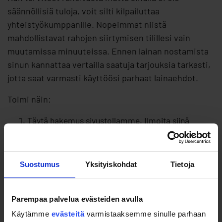
säännöllisiä tuloja, voit silti kilpailuttaa
yhteistyökumppanille. Nopeimmat niistä
mahdollistavat rahojen siirtymisen tilillesi vain
muutamissa minuuteissa. Ennen lainan nostamista
sinun kannattaa vertailla saatuja tarjouksia tarkasti,
jotta saat varmasti käyttöösi parhaat lainaehdot.
Toimi näin:
Täytä hakemus sivustollamme. Ilmoita siinä
toivottu summa, laina-aika ja omat tietosi.
Lähetä hakemus tämän jälkeen meille.
Suostumus
Yksityiskohdat
Tietoja
Välitämme sen heti yhteistyökumppaneillemme.
Saat ensimmäisiä tarjouksia miltei heti.
Parempaa palvelua evästeiden avulla
Vertaile rauhassa saatuja tarjouksia.
Käytämme
evästeitä
varmistaaksemme sinulle parhaan