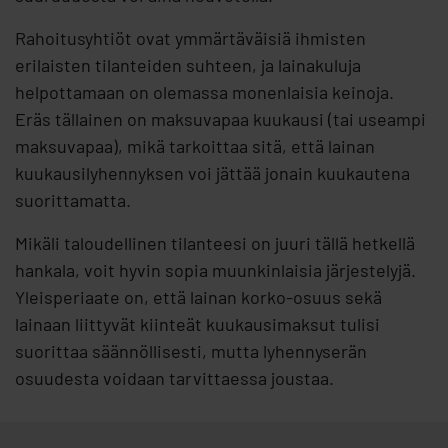
Rahoitusyhtiöt ovat ymmärtäväisiä ihmisten
erilaisten tilanteiden suhteen, ja lainakuluja
helpottamaan on olemassa monenlaisia keinoja.
Eräs tällainen on maksuvapaa kuukausi (tai useampi
maksuvapaa), mikä tarkoittaa sitä, että lainan
kuukausilyhennyksen voi jättää jonain kuukautena
suorittamatta.
Mikäli taloudellinen tilanteesi on juuri tällä hetkellä
hankala, voit hyvin sopia muunkinlaisia järjestelyjä.
Yleisperiaate on, että lainan korko-osuus sekä
lainaan liittyvät kiinteät kuukausimaksut tulisi
suorittaa säännöllisesti, mutta lyhennyserän
osuudesta voidaan tarvittaessa joustaa.