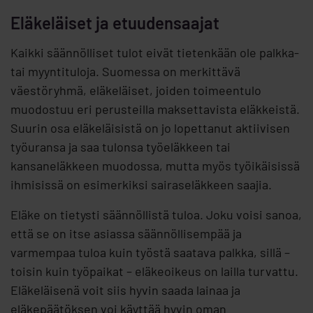
Eläkeläiset ja etuudensaajat
Kaikki säännölliset tulot eivät tietenkään ole palkka-
tai myyntituloja. Suomessa on merkittävä
väestöryhmä, eläkeläiset, joiden toimeentulo
muodostuu eri perusteilla maksettavista eläkkeistä.
Suurin osa eläkeläisistä on jo lopettanut aktiivisen
työuransa ja saa tulonsa työeläkkeen tai
kansaneläkkeen muodossa, mutta myös työikäisissä
ihmisissä on esimerkiksi sairaseläkkeen saajia.
Eläke on tietysti säännöllistä tuloa. Joku voisi sanoa,
että se on itse asiassa säännöllisempää ja
varmempaa tuloa kuin työstä saatava palkka, sillä –
toisin kuin työpaikat – eläkeoikeus on lailla turvattu.
Eläkeläisenä voit siis hyvin saada lainaa ja
eläkepäätöksen voi käyttää hyvin oman