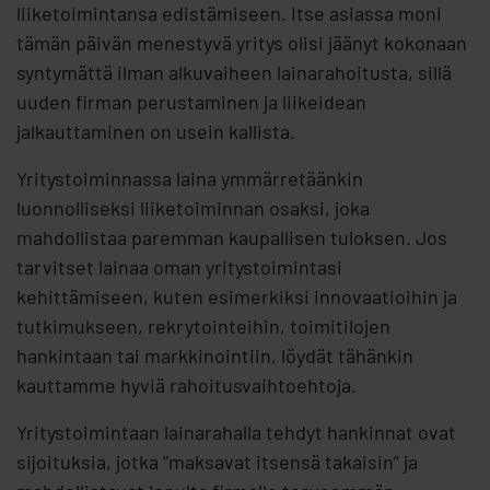
liiketoimintansa edistämiseen. Itse asiassa moni
tämän päivän menestyvä yritys olisi jäänyt kokonaan
syntymättä ilman alkuvaiheen lainarahoitusta, sillä
uuden firman perustaminen ja liikeidean
jalkauttaminen on usein kallista.
Yritystoiminnassa laina ymmärretäänkin
luonnolliseksi liiketoiminnan osaksi, joka
mahdollistaa paremman kaupallisen tuloksen. Jos
tarvitset lainaa oman yritystoimintasi
kehittämiseen, kuten esimerkiksi innovaatioihin ja
tutkimukseen, rekrytointeihin, toimitilojen
hankintaan tai markkinointiin, löydät tähänkin
kauttamme hyviä rahoitusvaihtoehtoja.
Yritystoimintaan lainarahalla tehdyt hankinnat ovat
sijoituksia, jotka ”maksavat itsensä takaisin” ja