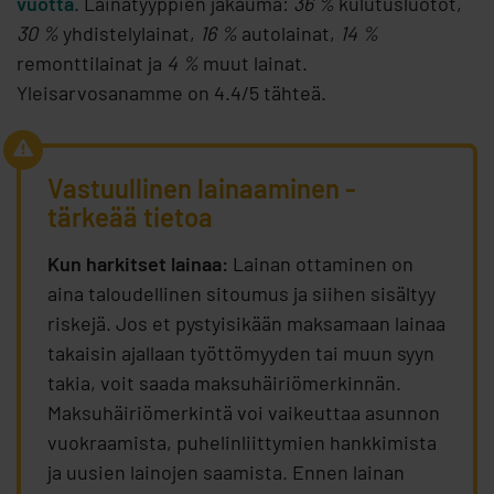
vuotta
. Lainatyyppien jakauma:
36 %
kulutusluotot,
30 %
yhdistelylainat,
16 %
autolainat,
14 %
remonttilainat ja
4 %
muut lainat.
Yleisarvosanamme on 4.4/5 tähteä.
Vastuullinen lainaaminen -
tärkeää tietoa
Kun harkitset lainaa:
Lainan ottaminen on
aina taloudellinen sitoumus ja siihen sisältyy
riskejä. Jos et pystyisikään maksamaan lainaa
takaisin ajallaan työttömyyden tai muun syyn
takia, voit saada maksuhäiriömerkinnän.
Maksuhäiriömerkintä voi vaikeuttaa asunnon
vuokraamista, puhelinliittymien hankkimista
ja uusien lainojen saamista. Ennen lainan