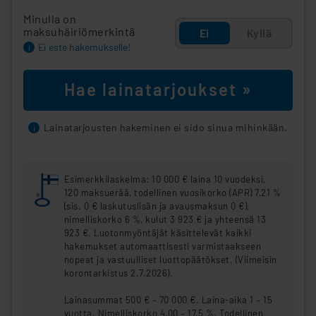
Minulla on
maksuhäiriömerkintä
Ei
Kyllä
Ei este hakemukselle!
i
Hae lainatarjoukset »
Lainatarjousten hakeminen ei sido sinua mihinkään.
i
Esimerkkilaskelma: 10 000 € laina 10 vuodeksi,
120 maksuerää, todellinen vuosikorko (APR) 7,21 %
(sis. 0 € laskutuslisän ja avausmaksun 0 €),
nimelliskorko 6 %, kulut 3 923 € ja yhteensä 13
923 €. Luotonmyöntäjät käsittelevät kaikki
hakemukset automaattisesti varmistaakseen
nopeat ja vastuulliset luottopäätökset. (Viimeisin
korontarkistus 2.7.2026).
Lainasummat 500 € – 70 000 €. Laina-aika 1 – 15
vuotta. Nimelliskorko 4,00 – 17,5 %. Todellinen