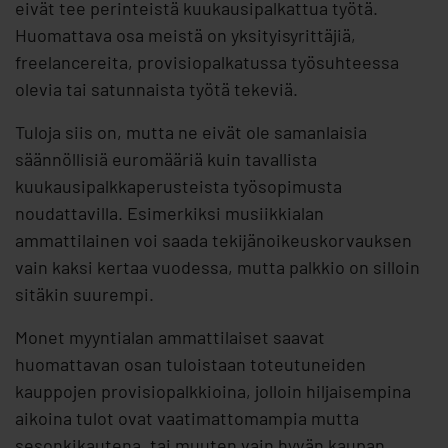
eivät tee perinteistä kuukausipalkattua työtä.
Huomattava osa meistä on yksityisyrittäjiä,
freelancereita, provisiopalkatussa työsuhteessa
olevia tai satunnaista työtä tekeviä.
Tuloja siis on, mutta ne eivät ole samanlaisia
säännöllisiä euromääriä kuin tavallista
kuukausipalkkaperusteista työsopimusta
noudattavilla. Esimerkiksi musiikkialan
ammattilainen voi saada tekijänoikeuskorvauksen
vain kaksi kertaa vuodessa, mutta palkkio on silloin
sitäkin suurempi.
Monet myyntialan ammattilaiset saavat
huomattavan osan tuloistaan toteutuneiden
kauppojen provisiopalkkioina, jolloin hiljaisempina
aikoina tulot ovat vaatimattomampia mutta
sesonkikautena, tai muuten vain hyvän kaupan