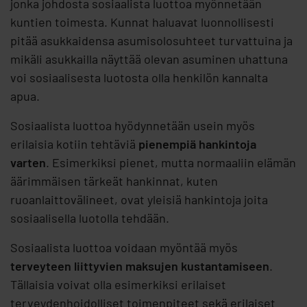
jonka johdosta sosiaalista luottoa myönnetään
kuntien toimesta. Kunnat haluavat luonnollisesti
pitää asukkaidensa asumisolosuhteet turvattuina ja
mikäli asukkailla näyttää olevan asuminen uhattuna
voi sosiaalisesta luotosta olla henkilön kannalta
apua.
Sosiaalista luottoa hyödynnetään usein myös
erilaisia kotiin tehtäviä
pienempiä hankintoja
varten
. Esimerkiksi pienet, mutta normaaliin elämän
äärimmäisen tärkeät hankinnat, kuten
ruoanlaittovälineet, ovat yleisiä hankintoja joita
sosiaalisella luotolla tehdään.
Sosiaalista luottoa voidaan myöntää myös
terveyteen liittyvien maksujen kustantamiseen
.
Tällaisia voivat olla esimerkiksi erilaiset
terveydenhoidolliset toimenpiteet sekä erilaiset