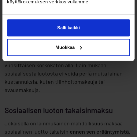
käyttökokemuksen verkkosivullamme.
Sosiaalisen luoton hintataso
Sosiaalisen luoton
kokonaiskulujen
määrää on
säädetty Suomen laissa
. Laki sanoo, että luotosta
Salli kaikki
voidaan periä velalliselta ainoastaan kohtuullista
luoton korkoa.
Muokkaa
Koron tulee myös pysyä säännöllisesti säädettävän
vuosittaisen korkokaton alla. Lain mukaan
sosiaalisesta luotosta ei voida periä muita lainan
kustannuksia, kuten tilinhoitomaksuja tai
avausmaksuja.
Sosiaalisen luoton takaisinmaksu
Jokaisella on lainmukainen mahdollisuus maksaa
sosiaalinen luotto takaisin
ennen sen erääntymistä
.