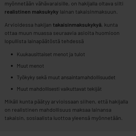
myönnetään vähävaraisille, on hakijalla oltava silti
realistinen maksukyky
lainan takaisinmaksuun.
Arvioidessa hakijan
takaisinmaksukykyä
, kunta
ottaa muun muassa seuraavia asioita huomioon
lopullista lainapäätöstä tehdessä
Kuukausittaiset menot ja tulot
Muut menot
Työkyky sekä muut ansaintamahdollisuudet
Muut mahdollisesti vaikuttavat tekijät
Mikäli kunta päätyy arvioissaan siihen, että hakijalla
on realistinen mahdollisuus maksaa lainansa
takaisin, sosiaalista luottoa yleensä myönnetään.