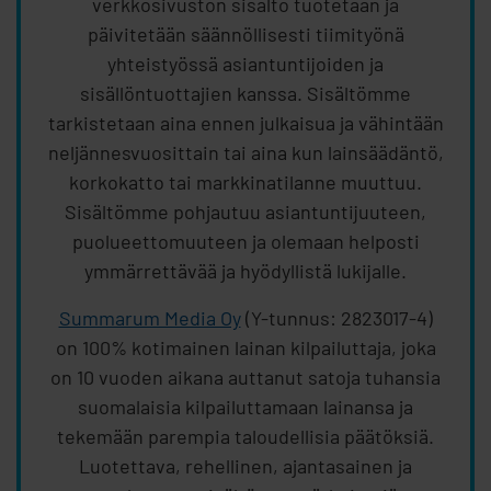
verkkosivuston sisältö tuotetaan ja
päivitetään säännöllisesti tiimityönä
yhteistyössä asiantuntijoiden ja
sisällöntuottajien kanssa. Sisältömme
tarkistetaan aina ennen julkaisua ja vähintään
neljännesvuosittain tai aina kun lainsäädäntö,
korkokatto tai markkinatilanne muuttuu.
Sisältömme pohjautuu asiantuntijuuteen,
puolueettomuuteen ja olemaan helposti
ymmärrettävää ja hyödyllistä lukijalle.
Summarum Media Oy
(Y-tunnus: 2823017-4)
on 100% kotimainen lainan kilpailuttaja, joka
on 10 vuoden aikana auttanut satoja tuhansia
suomalaisia kilpailuttamaan lainansa ja
tekemään parempia taloudellisia päätöksiä.
Luotettava, rehellinen, ajantasainen ja