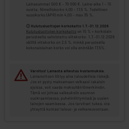
Lainasummat 500 € – 70 000 €. Laina-aika 1 – 15
vuotta. Nimelliskorko 4,00 – 17,5 %. Todellinen
vuosikorko (APR) min 4,00 – max 35 %.
ⓘ Kulutusluottojen korkokatto 1.7.–31.12.2026
Kulutusluottojen korkokatto
on 15 % + korkolain
perusteella vahvistettu viitekorko. 1.7.–31.12.2026
välillä viitekorko on 2,5 %, minkä perusteella
kokonaislainan korko voi olla enintään 17,5%.
Varoitus! Lainasta aiheutuu kustannuksia.
Lainanottoon liittyy aina taloudellisia riskejä.
Jos et pysty maksamaan velkaasi takaisin
ajoissa, voit saada maksuhäiriömerkinnän.
Tämä voi johtaa vaikeuksiin asunnon
vuokraamisessa, puhelinliittymissä ja uusien
lainojen saamisessa. Jos tarvitset tukea, ota
yhteyttä kuntasi talous- ja velkaneuvontaan.