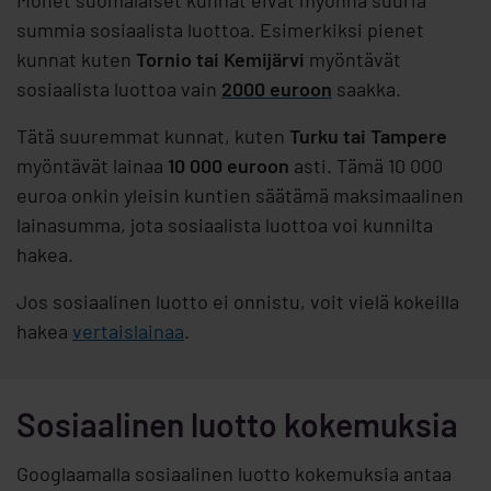
Monet suomalaiset kunnat eivät myönnä suuria
summia sosiaalista luottoa. Esimerkiksi pienet
kunnat kuten
Tornio tai Kemijärvi
myöntävät
sosiaalista luottoa vain
2000 euroon
saakka.
Tätä suuremmat kunnat, kuten
Turku tai Tampere
myöntävät lainaa
10 000 euroon
asti. Tämä 10 000
euroa onkin yleisin kuntien säätämä maksimaalinen
lainasumma, jota sosiaalista luottoa voi kunnilta
hakea.
Jos sosiaalinen luotto ei onnistu, voit vielä kokeilla
hakea
vertaislainaa
.
Sosiaalinen luotto kokemuksia
Googlaamalla sosiaalinen luotto kokemuksia antaa