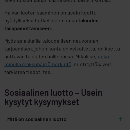
kokemukset lainan saamisesta halvalla korolla.
Halvan luoton saaminen on usein koettu
hyödylliseksi hetkelliseen oman
talouden
tasapainottamiseen.
Myös asiakkaille taloudellisen neuvonnan
tarjoamisen, johon kunta on velvoitettu, on koettu
auttavan talouden hallinnassa. Mikäli se,
onko
minulla maksuhäiriömerkintä
, mietityttää, voit
tarkistaa tiedot itse.
Sosiaalinen luotto – Usein
kysytyt kysymykset
Mitä on sosiaalinen luotto