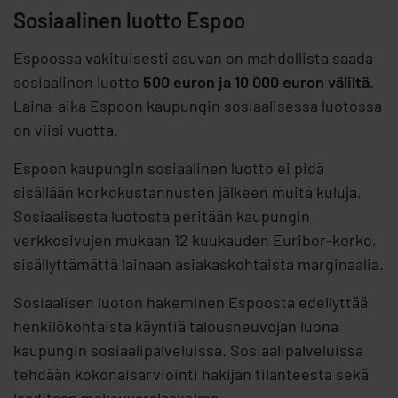
Sosiaalinen luotto Espoo
Espoossa vakituisesti asuvan on mahdollista saada
sosiaalinen luotto
500 euron ja 10 000 euron väliltä
.
Laina-aika Espoon kaupungin sosiaalisessa luotossa
on viisi vuotta.
Espoon kaupungin sosiaalinen luotto ei pidä
sisällään korkokustannusten jälkeen muita kuluja.
Sosiaalisesta luotosta peritään kaupungin
verkkosivujen mukaan 12 kuukauden Euribor-korko,
sisällyttämättä lainaan asiakaskohtaista marginaalia.
Sosiaalisen luoton hakeminen Espoosta edellyttää
henkilökohtaista käyntiä talousneuvojan luona
kaupungin sosiaalipalveluissa. Sosiaalipalveluissa
tehdään kokonaisarviointi hakijan tilanteesta sekä