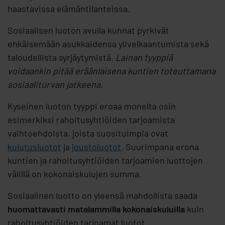
haastavissa elämäntilanteissa.
Sosiaalisen luoton avulla kunnat pyrkivät
ehkäisemään asukkaidensa ylivelkaantumista sekä
taloudellista syrjäytymistä.
Lainan tyyppiä
voidaankin pitää eräänlaisena kuntien toteuttamana
sosiaaliturvan jatkeena.
Kyseinen luoton tyyppi eroaa monelta osin
esimerkiksi rahoitusyhtiöiden tarjoamista
vaihtoehdoista, joista suosituimpia ovat
kulutusluotot
ja
joustoluotot
. Suurimpana erona
kuntien ja rahoitusyhtiöiden tarjoamien luottojen
välillä on kokonaiskulujen summa.
Sosiaalinen luotto on yleensä mahdollista saada
huomattavasti matalammilla kokonaiskuluilla
kuin
rahoitusyhtiöiden tarjoamat luotot.