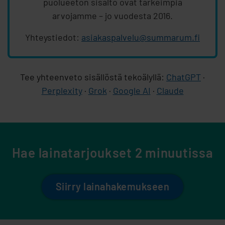
puolueeton sisältö ovat tärkeimpiä
arvojamme – jo vuodesta 2016.
Yhteystiedot:
asiakaspalvelu@summarum.fi
Tee yhteenveto sisällöstä tekoälyllä:
ChatGPT
·
Perplexity
·
Grok
·
Google AI
·
Claude
Hae lainatarjoukset 2 minuutissa
Siirry lainahakemukseen