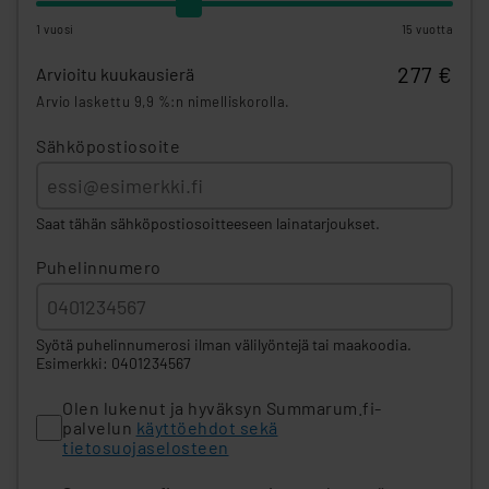
1 vuosi
15 vuotta
277 €
Arvioitu kuukausierä
Arvio laskettu 9,9 %:n nimelliskorolla.
Sähköpostiosoite
Saat tähän sähköpostiosoitteeseen lainatarjoukset.
Puhelinnumero
Syötä puhelinnumerosi ilman välilyöntejä tai maakoodia.
Esimerkki: 0401234567
Olen lukenut ja hyväksyn Summarum.fi-
palvelun
käyttöehdot sekä
tietosuojaselosteen