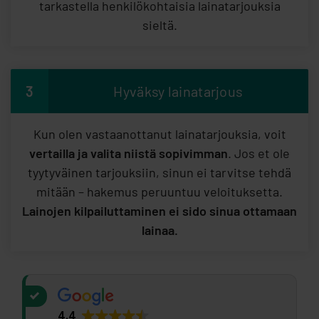
tarkastella henkilökohtaisia lainatarjouksia
sieltä.
3
Hyväksy lainatarjous
Kun olen vastaanottanut lainatarjouksia, voit
vertailla ja valita niistä sopivimman
. Jos et ole
tyytyväinen tarjouksiin, sinun ei tarvitse tehdä
mitään – hakemus peruuntuu veloituksetta.
Lainojen kilpailuttaminen ei sido sinua ottamaan
lainaa.
4.4