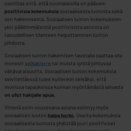
osviittaa siitä, että suomalaisilla on pääosin
positiivisia kokemuksia
sosiaalisesta luotosta sekä
sen hakemisesta. Sosiaalisen luoton kokemuksien
yksi päällimmäisistä positiivisista asioista on
taloudellisen tilanteen helpottaminen luoton
johdosta.
Sosiaalisen luoton hakemisen taustalla saattaa olla
monesti
velkakierre
tai muista syistä johtuvaa
vähävaraisuutta. Sosiaalisen luoton kokemuksia
selvitettäessä tulee kuitenkin selväksi, että
monissa tapauksissa kunnan myöntämästä lainasta
on ollut hakijalle apua.
Yhtenä esiin nousevana asiana esiintyy myös
sosiaalisen luoton
halpa korko
. Useita kokemuksia
sosiaalisesta luotosta yhdistää juuri positiiviset