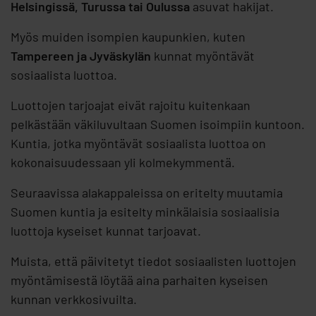
Helsingissä, Turussa tai Oulussa
asuvat hakijat.
Myös muiden isompien kaupunkien, kuten
Tampereen ja Jyväskylän
kunnat myöntävät
sosiaalista luottoa.
Luottojen tarjoajat eivät rajoitu kuitenkaan
pelkästään väkiluvultaan Suomen isoimpiin kuntoon.
Kuntia, jotka myöntävät sosiaalista luottoa on
kokonaisuudessaan yli kolmekymmentä.
Seuraavissa alakappaleissa on eritelty muutamia
Suomen kuntia ja esitelty minkälaisia sosiaalisia
luottoja kyseiset kunnat tarjoavat.
Muista, että päivitetyt tiedot sosiaalisten luottojen
myöntämisestä löytää aina parhaiten kyseisen
kunnan verkkosivuilta.