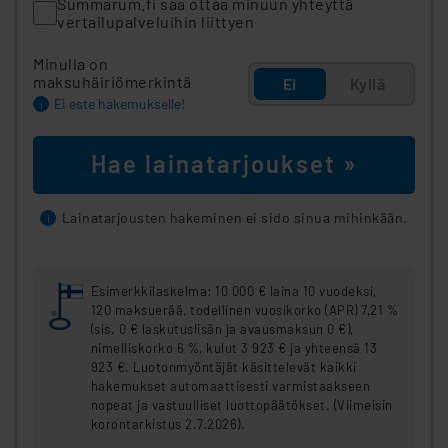
Summarum.fi saa ottaa minuun yhteyttä
vertailupalveluihin liittyen
Minulla on
maksuhäiriömerkintä
Ei
Kyllä
Ei este hakemukselle!
i
Hae lainatarjoukset »
Lainatarjousten hakeminen ei sido sinua mihinkään.
i
Esimerkkilaskelma: 10 000 € laina 10 vuodeksi,
120 maksuerää, todellinen vuosikorko (APR) 7,21 %
(sis. 0 € laskutuslisän ja avausmaksun 0 €),
nimelliskorko 6 %, kulut 3 923 € ja yhteensä 13
923 €. Luotonmyöntäjät käsittelevät kaikki
hakemukset automaattisesti varmistaakseen
nopeat ja vastuulliset luottopäätökset. (Viimeisin
korontarkistus 2.7.2026).