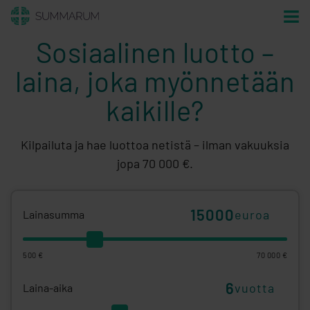
Sosiaalinen luotto –
laina, joka myönnetään
kaikille?
Kilpailuta ja hae luottoa netistä – ilman vakuuksia
jopa 70 000 €.
euroa
Lainasumma
500 €
70 000 €
vuotta
Laina-aika