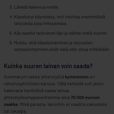
Lähetä hakemus meille.
Kilpailutus käynnistyy, voit odottaa ensimmäisiä
tarjouksia jopa minuuteissa.
Käy saadut tarjoukset läpi ja valitse niistä sopivin.
Muista, että kilpailuttaminen ja tarjousten
vastaanottaminen eivät vielä sido sinua mihinkään.
Kuinka suuren lainan voin saada?
Summarum tekee yhteistyötä
kymmenien
eri
rahoitusyhtiöiden kanssa. Tällä hetkellä voit yksin
hakevana henkilönä saada lainaa
yhteistyökumppaneiltamme aina
70 000 euroon
saakka
. Mikä parasta, lainoihin ei vaadita vakuuksia
tai takaajia.