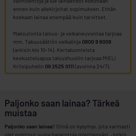
vaihtoehtoja ja lue lainaehdot kokonaan
ennen kuin allekirjoitat sopimuksen. Ethän
koskaan lainaa enempää kuin tarvitset.
Maksutonta talous- ja velkaneuvontaa tarjoaa
mm. Takuusäätiön velkalinja
0800 9 8009
(arkisin klo 10–14). Kertaluonteista
keskusteluapua taloushuoliin tarjoaa MIELI
Kriisipuhelin
09 2525 0111
(avoinna 24/7).
Paljonko saan lainaa? Tärkeä
muistaa
Paljonko saan lainaa
? Siinä on kysymys, jota varmasti
olet pohtinut uusia hankintoja miettiessäsi. Jotkin