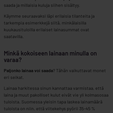
saada ja millaisia kuluja siihen sisältyy.
Käymme seuraavaksi läpi erilaisia tilanteita ja
tarkempia esimerkkejä siitä, minkälaisilla
kuukausituloilla erilaiset lainasummat ovat
saatavilla.
Minkä kokoiseen lainaan minulla on
varaa?
Paljonko lainaa voi saada
? Tähän vaikuttavat monet
eri seikat.
Lainaa harkitessa sinun kannattaa varmistaa, että
laina ja muut pakolliset kulut eivät vie yli kolmasosaa
tuloista. Suomessa yleisin tapa laskea lainamäärä
tuloista on niin, että viitekehys pyörii 35-45 %