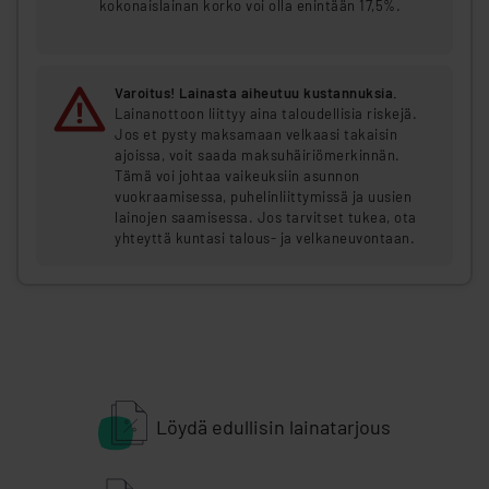
kokonaislainan korko voi olla enintään 17,5%.
Varoitus! Lainasta aiheutuu kustannuksia.
Lainanottoon liittyy aina taloudellisia riskejä.
Jos et pysty maksamaan velkaasi takaisin
ajoissa, voit saada maksuhäiriömerkinnän.
Tämä voi johtaa vaikeuksiin asunnon
vuokraamisessa, puhelinliittymissä ja uusien
lainojen saamisessa. Jos tarvitset tukea, ota
yhteyttä kuntasi talous- ja velkaneuvontaan.
Löydä edullisin lainatarjous