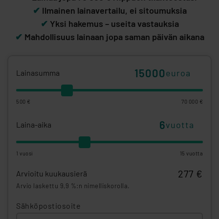
✔
Ilmainen lainavertailu, ei sitoumuksia
✔
Yksi hakemus – useita vastauksia
✔
Mahdollisuus lainaan jopa saman päivän aikana
euroa
Lainasumma
500 €
70 000 €
vuotta
Laina-aika
1 vuosi
15 vuotta
277 €
Arvioitu kuukausierä
Arvio laskettu 9,9 %:n nimelliskorolla.
Sähköpostiosoite