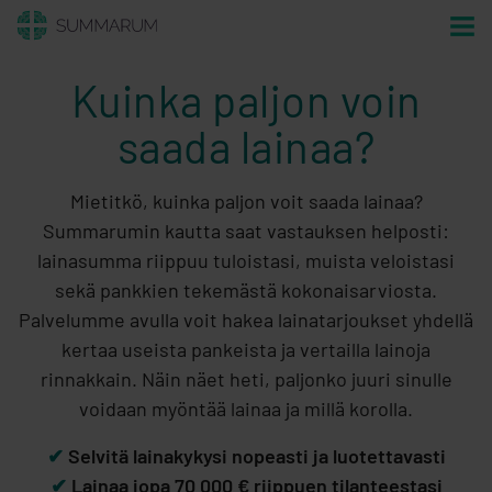
Kuinka paljon voin
saada lainaa?
Mietitkö, kuinka paljon voit saada lainaa?
Summarumin kautta saat vastauksen helposti:
lainasumma riippuu tuloistasi, muista veloistasi
sekä pankkien tekemästä kokonaisarviosta.
Palvelumme avulla voit hakea lainatarjoukset yhdellä
kertaa useista pankeista ja vertailla lainoja
rinnakkain. Näin näet heti, paljonko juuri sinulle
voidaan myöntää lainaa ja millä korolla.
✔
Selvitä lainakykysi nopeasti ja luotettavasti
✔
Lainaa jopa 70 000 € riippuen tilanteestasi