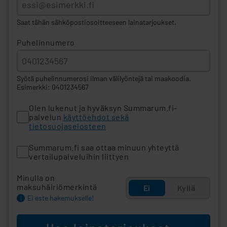
Saat tähän sähköpostiosoitteeseen lainatarjoukset.
Puhelinnumero
Syötä puhelinnumerosi ilman välilyöntejä tai maakoodia.
Esimerkki: 0401234567
Olen lukenut ja hyväksyn Summarum.fi-
palvelun
käyttöehdot sekä
tietosuojaselosteen
Summarum.fi saa ottaa minuun yhteyttä
vertailupalveluihin liittyen
Minulla on
maksuhäiriömerkintä
Ei
Kyllä
Ei este hakemukselle!
i