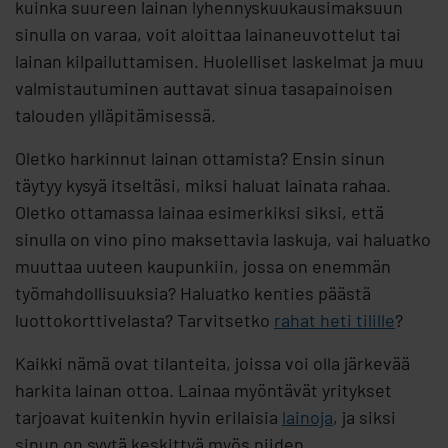
kuinka suureen lainan lyhennyskuukausimaksuun
sinulla on varaa, voit aloittaa lainaneuvottelut tai
lainan kilpailuttamisen. Huolelliset laskelmat ja muu
valmistautuminen auttavat sinua tasapainoisen
talouden ylläpitämisessä.
Oletko harkinnut lainan ottamista? Ensin sinun
täytyy kysyä itseltäsi, miksi haluat lainata rahaa.
Oletko ottamassa lainaa esimerkiksi siksi, että
sinulla on vino pino maksettavia laskuja, vai haluatko
muuttaa uuteen kaupunkiin, jossa on enemmän
työmahdollisuuksia? Haluatko kenties päästä
luottokorttivelasta? Tarvitsetko
rahat heti tilille
?
Kaikki nämä ovat tilanteita, joissa voi olla järkevää
harkita lainan ottoa. Lainaa myöntävät yritykset
tarjoavat kuitenkin hyvin erilaisia
lainoja
, ja siksi
sinun on syytä keskittyä myös niiden