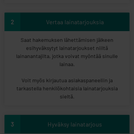
2
Vertaa lainatarjouksia
Saat hakemuksen lähettämisen jälkeen
esihyväksytyt lainatarjoukset niiltä
lainanantajilta, jotka voivat myöntää sinulle
lainaa.
Voit myös kirjautua asiakaspaneeliin ja
tarkastella henkilökohtaisia lainatarjouksia
sieltä.
3
Hyväksy lainatarjous