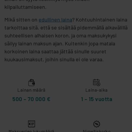
kilpailuttamiseen.
Mikä sitten on
edullinen laina
? Kohtuuhintainen laina
tarkoittaa sitä, että se sisältää pidemmällä aikavälillä
suhteellisen alhaisen koron, ja oma maksukykysi
säilyy lainan maksun ajan. Kuitenkin jopa matala
korkoinen laina saattaa jättää sinulle suuret
kuukausimaksut, joihin sinulla ei ole varaa.
Lainan määrä
Laina-aika
500 – 70 000 €
1 – 15 vuotta
Maksuerien lukumäärä
Nimelliskorko