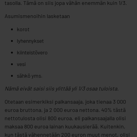
tasolla. Tämä on siis jopa vähän enemmän kuin 1/3.
Asumismenoihin lasketaan
korot
lyhennykset
kiinteistövero
vesi
sähkö yms.
Nämä eivät saisi siis ylittää yli 1/3 osaa tuloista.
Otetaan esimerkiksi palkansaaja, joka tienaa 3 000
euroa bruttona, ja 2 000 euroa nettona. 40% tästä
nettotulosta olisi 800 euroa, eli palkansaajalla olisi
maksaa 800 euroa lainan kuukausierää. Kuitenkin,
kun tästä vähennetään 200 euron muut menot, olisi