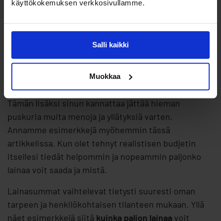
käyttökokemuksen verkkosivullamme.
kuten:
Sähkölasku
Vesilasku
Salli kaikki
Vakuutukset
Muokkaa
Liittymät
Tämän lisäksi sinun kannattaa jättää hieman
puskuria muita menoja ja yllätyksiä varten.
Annamme esimerkkejä myöhemmin tässä
artikkelissa. Kun olet tehnyt realistisen budjetin
itsellesi tiedät helpommin ja nopeammin paljonko
lainaa voit saada ja mistä.
Lainasummat vaihtelevat tietysti suuresti oman
tarpeen ja henkilökohtaisen tilanteen mukaan. Yllä
näet esimerkkejä siitä
kuinka paljon lainaa
voit