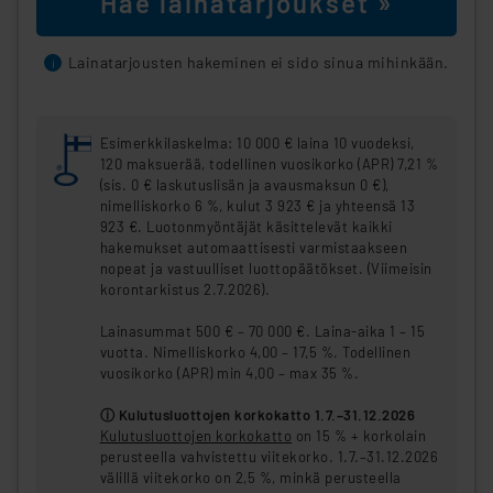
Hae lainatarjoukset »
Lainatarjousten hakeminen ei sido sinua mihinkään.
i
Esimerkkilaskelma: 10 000 € laina 10 vuodeksi,
120 maksuerää, todellinen vuosikorko (APR) 7,21 %
(sis. 0 € laskutuslisän ja avausmaksun 0 €),
nimelliskorko 6 %, kulut 3 923 € ja yhteensä 13
923 €. Luotonmyöntäjät käsittelevät kaikki
hakemukset automaattisesti varmistaakseen
nopeat ja vastuulliset luottopäätökset. (Viimeisin
korontarkistus 2.7.2026).
Lainasummat 500 € – 70 000 €. Laina-aika 1 – 15
vuotta. Nimelliskorko 4,00 – 17,5 %. Todellinen
vuosikorko (APR) min 4,00 – max 35 %.
ⓘ Kulutusluottojen korkokatto 1.7.–31.12.2026
Kulutusluottojen korkokatto
on 15 % + korkolain
perusteella vahvistettu viitekorko. 1.7.–31.12.2026
välillä viitekorko on 2,5 %, minkä perusteella