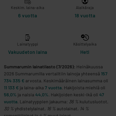
Keskim. laina-aika
Alaikäraja
6 vuotta
18 vuotta
Lainatyyppi
Käsittelyaika
Vakuudeton laina
Heti
Summarumin lainatilasto (7/2026):
Heinäkuussa
2026 Summarumilla vertailtiin lainoja yhteensä
157
734 335 €
arvosta. Keskimääräinen lainasumma oli
11 133 €
ja laina-aika
7 vuotta
. Hakijoista miehiä oli
56,0%
ja naisia
44,0%
. Hakijoiden keski-ikä oli
47
vuotta
. Lainatyyppien jakauma:
36 %
kulutusluotot,
30 %
yhdistelylainat,
16 %
autolainat,
14 %
remonttilainat ja
4 %
muut lainat.