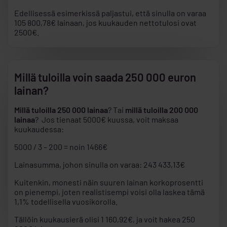
Edellisessä esimerkissä paljastui, että sinulla on varaa
105 800,78€ lainaan, jos kuukauden nettotulosi ovat
2500€.
Millä tuloilla voin saada 250 000 euron
lainan?
Millä tuloilla 250 000 lainaa
? Tai
millä tuloilla 200 000
lainaa
? Jos tienaat 5000€ kuussa, voit maksaa
kuukaudessa:
5000 / 3 – 200 = noin 1466€
Lainasumma, johon sinulla on varaa: 243 433,13€
Kuitenkin, monesti näin suuren lainan korkoprosentti
on pienempi, joten realistisempi voisi olla laskea tämä
1,1% todellisella vuosikorolla.
Tällöin kuukausierä olisi 1 160,92€, ja voit hakea 250