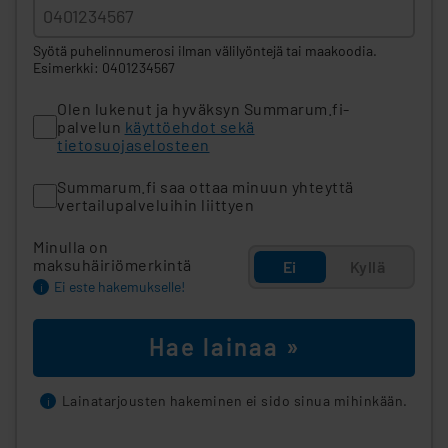
Syötä puhelinnumerosi ilman välilyöntejä tai maakoodia.
Esimerkki: 0401234567
Olen lukenut ja hyväksyn Summarum.fi-
palvelun
käyttöehdot sekä
tietosuojaselosteen
Summarum.fi saa ottaa minuun yhteyttä
vertailupalveluihin liittyen
Minulla on
maksuhäiriömerkintä
Ei
Kyllä
Ei este hakemukselle!
i
Hae lainaa »
Lainatarjousten hakeminen ei sido sinua mihinkään.
i