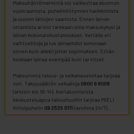
Maksuhäiriömerkintä voi vaikeuttaa asunnon
vuokraamista, puhelinliittymien hankkimista
ja uusien lainojen saamista. Ennen lainan
ottamista arvioi tarkkaan oma maksukykysi ja
lainan kokonaiskustannukset. Vertaile eri
vaihtoehtoja ja lue lainaehdot kokonaan
ennen kuin allekirjoitat sopimuksen. Ethän
koskaan lainaa enempää kuin tarvitset.
Maksutonta talous- ja velkaneuvontaa tarjoaa
mm. Takuusäätiön velkalinja
0800 9 8009
(arkisin klo 10–14). Kertaluonteista
keskusteluapua taloushuoliin tarjoaa MIELI
Kriisipuhelin
09 2525 0111
(avoinna 24/7).