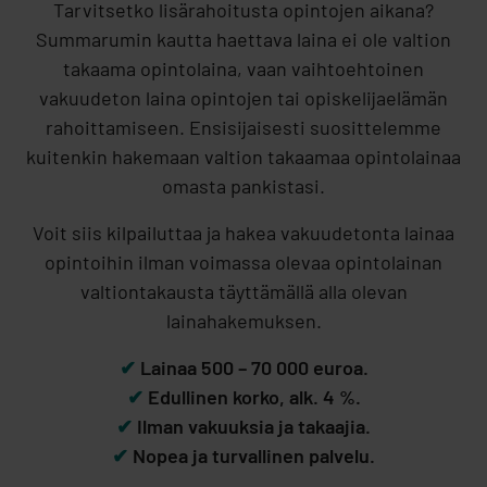
Tarvitsetko lisärahoitusta opintojen aikana?
Summarumin kautta haettava laina ei ole valtion
takaama opintolaina, vaan vaihtoehtoinen
vakuudeton laina opintojen tai opiskelijaelämän
rahoittamiseen. Ensisijaisesti suosittelemme
kuitenkin hakemaan valtion takaamaa opintolainaa
omasta pankistasi.
Voit siis kilpailuttaa ja hakea vakuudetonta lainaa
opintoihin ilman voimassa olevaa opintolainan
valtiontakausta täyttämällä alla olevan
lainahakemuksen.
✔
Lainaa 500 – 70 000 euroa.
✔
Edullinen korko, alk. 4 %.
✔
Ilman vakuuksia ja takaajia.
✔
Nopea ja turvallinen palvelu.