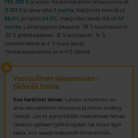
734 335 €
arvosta. Keskimääräinen lainasumma oli
11 133 €
ja laina-aika
7 vuotta
. Hakijoista miehiä oli
56,0%
ja naisia
44,0%
. Hakijoiden keski-ikä oli
47
vuotta
. Lainatyyppien jakauma:
36 %
kulutusluotot,
30 %
yhdistelylainat,
16 %
autolainat,
14 %
remonttilainat ja
4 %
muut lainat.
Yleisarvosanamme on 4.4/5 tähteä.
Vastuullinen lainaaminen -
tärkeää tietoa
Kun harkitset lainaa:
Lainan ottaminen on
aina taloudellinen sitoumus ja siihen sisältyy
riskejä. Jos et pystyisikään maksamaan lainaa
takaisin ajallaan työttömyyden tai muun syyn
takia, voit saada maksuhäiriömerkinnän.