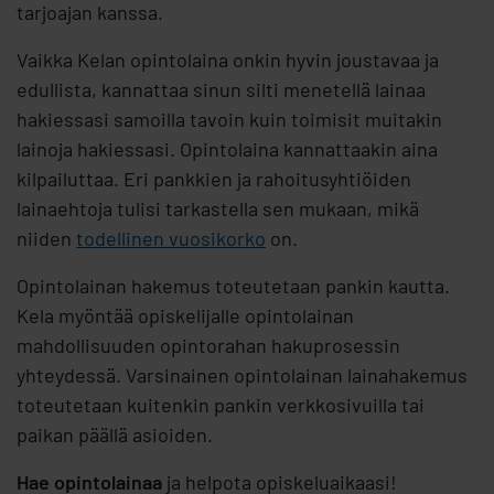
tarjoajan kanssa.
Vaikka Kelan opintolaina onkin hyvin joustavaa ja
edullista, kannattaa sinun silti menetellä lainaa
hakiessasi samoilla tavoin kuin toimisit muitakin
lainoja hakiessasi. Opintolaina kannattaakin aina
kilpailuttaa. Eri pankkien ja rahoitusyhtiöiden
lainaehtoja tulisi tarkastella sen mukaan, mikä
niiden
todellinen vuosikorko
on.
Opintolainan hakemus toteutetaan pankin kautta.
Kela myöntää opiskelijalle opintolainan
mahdollisuuden opintorahan hakuprosessin
yhteydessä. Varsinainen opintolainan lainahakemus
toteutetaan kuitenkin pankin verkkosivuilla tai
paikan päällä asioiden.
Hae opintolainaa
ja helpota opiskeluaikaasi!