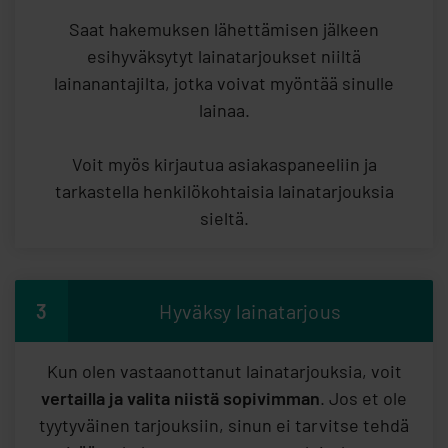
Saat hakemuksen lähettämisen jälkeen
esihyväksytyt lainatarjoukset niiltä
lainanantajilta, jotka voivat myöntää sinulle
lainaa.
Voit myös kirjautua asiakaspaneeliin ja
tarkastella henkilökohtaisia lainatarjouksia
sieltä.
3
Hyväksy lainatarjous
Kun olen vastaanottanut lainatarjouksia, voit
vertailla ja valita niistä sopivimman
. Jos et ole
tyytyväinen tarjouksiin, sinun ei tarvitse tehdä