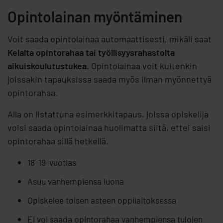
Opintolainan myöntäminen
Voit saada opintolainaa automaattisesti, mikäli saat
Kelalta opintorahaa tai työllisyysrahastolta
aikuiskoulutustukea.
Opintolainaa voit kuitenkin
joissakin tapauksissa saada myös ilman myönnettyä
opintorahaa.
Alla on listattuna esimerkkitapaus, joissa opiskelija
voisi saada opintolainaa huolimatta siitä, ettei saisi
opintorahaa sillä hetkellä.
18-19-vuotias
Asuu vanhempiensa luona
Opiskelee toisen asteen oppilaitoksessa
Ei voi saada opintorahaa vanhempiensa tulojen