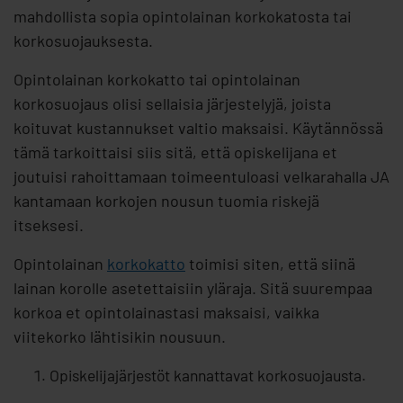
mahdollista sopia opintolainan korkokatosta tai
korkosuojauksesta.
Opintolainan korkokatto tai opintolainan
korkosuojaus olisi sellaisia järjestelyjä, joista
koituvat kustannukset valtio maksaisi. Käytännössä
tämä tarkoittaisi siis sitä, että opiskelijana et
joutuisi rahoittamaan toimeentuloasi velkarahalla JA
kantamaan korkojen nousun tuomia riskejä
itseksesi.
Opintolainan
korkokatto
toimisi siten, että siinä
lainan korolle asetettaisiin yläraja. Sitä suurempaa
korkoa et opintolainastasi maksaisi, vaikka
viitekorko lähtisikin nousuun.
Opiskelijajärjestöt kannattavat korkosuojausta.