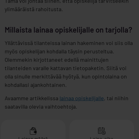
Tämä voi johtaa siihen, että opiskelija tarvitseekin
ylimääräistä rahoitusta.
Millaista lainaa opiskelijalle on tarjolla?
Yllättävissä tilanteissa lainan hakeminen voi siis olla
myös opiskelijan kohdalla täysin perusteltua.
Olemmekin kirjottaneet edellä mainittujen
tilanteiden varalle kattavan tietopaketin. Siitä voi
olla sinulle merkittävää hyötyä, kun opintolaina on
kohdallasi ajankohtainen.
Avaamme artikkelissa
lainaa opiskelijalle
, tai niihin
saatavilla olevia vaihtoehtoja.
Lainan määrä
Laina-aika