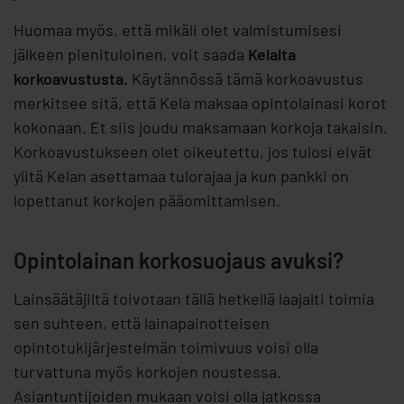
Huomaa myös, että mikäli olet valmistumisesi
jälkeen pienituloinen, voit saada
Kelalta
korkoavustusta.
Käytännössä tämä korkoavustus
merkitsee sitä, että Kela maksaa opintolainasi korot
kokonaan. Et siis joudu maksamaan korkoja takaisin.
Korkoavustukseen olet oikeutettu, jos tulosi eivät
ylitä Kelan asettamaa tulorajaa ja kun pankki on
lopettanut korkojen pääomittamisen.
Opintolainan korkosuojaus avuksi?
Lainsäätäjiltä toivotaan tällä hetkellä laajalti toimia
sen suhteen, että lainapainotteisen
opintotukijärjestelmän toimivuus voisi olla
turvattuna myös korkojen noustessa.
Asiantuntijoiden mukaan voisi olla jatkossa