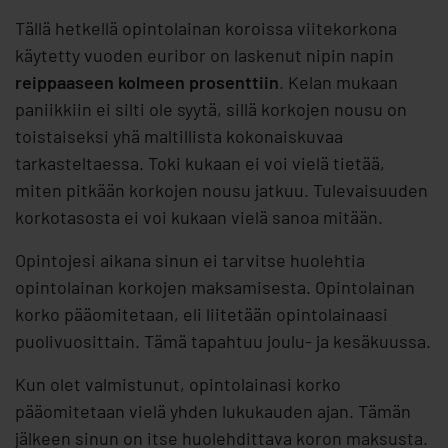
Tällä hetkellä opintolainan koroissa viitekorkona
käytetty vuoden euribor on laskenut nipin napin
reippaaseen kolmeen prosenttiin
. Kelan mukaan
paniikkiin ei silti ole syytä, sillä korkojen nousu on
toistaiseksi yhä maltillista kokonaiskuvaa
tarkasteltaessa. Toki kukaan ei voi vielä tietää,
miten pitkään korkojen nousu jatkuu. Tulevaisuuden
korkotasosta ei voi kukaan vielä sanoa mitään.
Opintojesi aikana sinun ei tarvitse huolehtia
opintolainan korkojen maksamisesta. Opintolainan
korko pääomitetaan, eli liitetään opintolainaasi
puolivuosittain. Tämä tapahtuu joulu- ja kesäkuussa.
Kun olet valmistunut, opintolainasi korko
pääomitetaan vielä yhden lukukauden ajan. Tämän
jälkeen sinun on itse huolehdittava koron maksusta.