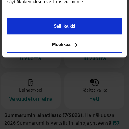
käyttökokemuksen verkkosivullamme.
Keskim. haettu
Lainanantajat
lainasumma
30+ kpl
15 000 €
Salli kaikki
Muokkaa
Keskim. laina-aika
Alaikäraja
6 vuotta
18 vuotta
Lainatyyppi
Käsittelyaika
Vakuudeton laina
Heti
Summarumin lainatilasto (7/2026):
Heinäkuussa
2026 Summarumilla vertailtiin lainoja yhteensä
157