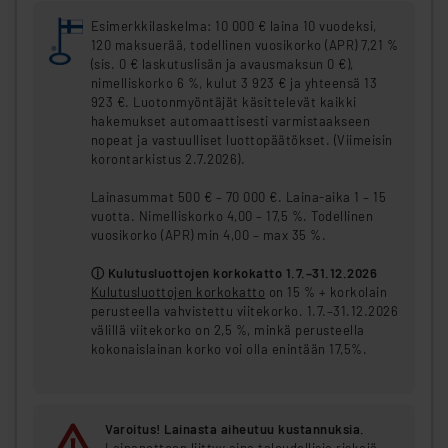
Esimerkkilaskelma: 10 000 € laina 10 vuodeksi,
120 maksuerää, todellinen vuosikorko (APR) 7,21 %
(sis. 0 € laskutuslisän ja avausmaksun 0 €),
nimelliskorko 6 %, kulut 3 923 € ja yhteensä 13
923 €. Luotonmyöntäjät käsittelevät kaikki
hakemukset automaattisesti varmistaakseen
nopeat ja vastuulliset luottopäätökset. (Viimeisin
korontarkistus 2.7.2026).
Lainasummat 500 € – 70 000 €. Laina-aika 1 – 15
vuotta. Nimelliskorko 4,00 – 17,5 %. Todellinen
vuosikorko (APR) min 4,00 – max 35 %.
ⓘ Kulutusluottojen korkokatto 1.7.–31.12.2026
Kulutusluottojen korkokatto
on 15 % + korkolain
perusteella vahvistettu viitekorko. 1.7.–31.12.2026
välillä viitekorko on 2,5 %, minkä perusteella
kokonaislainan korko voi olla enintään 17,5%.
Varoitus! Lainasta aiheutuu kustannuksia.