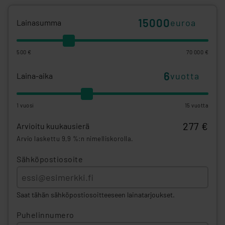
euroa
Lainasumma
500 €
70 000 €
vuotta
Laina-aika
1 vuosi
15 vuotta
277 €
Arvioitu kuukausierä
Arvio laskettu 9,9 %:n nimelliskorolla.
Sähköpostiosoite
Saat tähän sähköpostiosoitteeseen lainatarjoukset.
Puhelinnumero