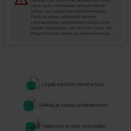
Lainanottoon liittyy aina taloudellisia riskejä.
Jos et pysty maksamaan velkaasi takaisin
ajoissa, voit saada maksuhäiriömerkinnän.
Tämä voi johtaa vaikeuksiin asunnon
vuokraamisessa, puhelinliittymissä ja uusien
lainojen saamisessa. Jos tarvitset tukea, ota
yhteyttä kuntasi talous- ja velkaneuvontaan.
Löydä edullisin lainatarjous
Selkeä ja nopea lainahakemus
Hakemus ei sido mihinkään