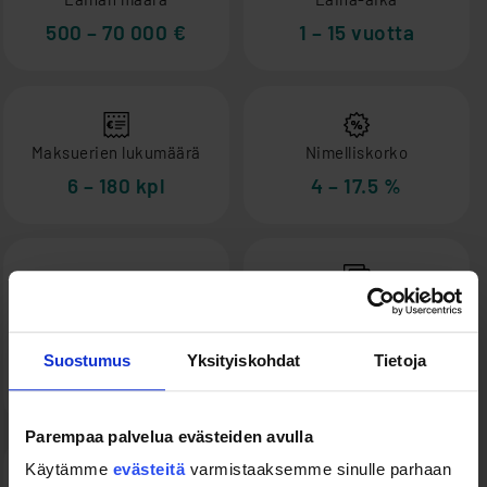
500 – 70 000 €
1 – 15 vuotta
Maksuerien lukumäärä
Nimelliskorko
6 – 180 kpl
4 – 17.5 %
Lyhennystavat
Todellinen vuosikorko
Annuiteetti,
tasaerä tai
Suostumus
Yksityiskohdat
Tietoja
4 – 35 %
tasalyhennys
Parempaa palvelua evästeiden avulla
Käytämme
evästeitä
varmistaaksemme sinulle parhaan