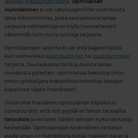
lainojen kilpailuttamisesta
.
Opintolainan
myöntäminen
ei ole rahoitusyhtiöille tuottoisinta
laina-liiketoimintaa, jonka seurauksena lainaa
tarjoavia vaihtoehtoja on myös huomattavasti
vähemmän kuin muita luottoja tarjoavia.
Opintolainojen tarjonta ei ole yhtä laajamittaista,
kuin esimerkiksi
käyttöluottojen
tai
joustoluottojen
tarjonta. Seurauksena tästä ja muista lainan
muodoista poiketen, opintolainaa hakiessa sinun
onkin opiskelijana mahdollista toteuttaa lainojen
kilpailutus täysin itsenäisesti.
Sinun oma itsenäinen opintolainan kilpailutus
toteutuu niin, että voit pyytää eri lainan tarjoajilta
tarjouksia
ja vertailet näiden lainojen kokonaiskuluja
keskenään. Opintolainojen keskinäisen vertailun
avulla sinun on mahdollista löytää itselleen paras ja