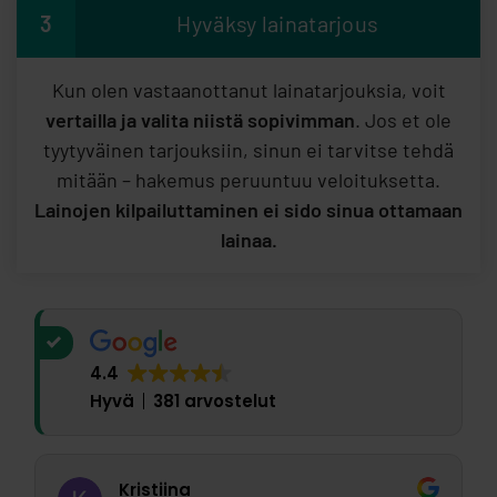
3
Hyväksy lainatarjous
Kun olen vastaanottanut lainatarjouksia, voit
vertailla ja valita niistä sopivimman
. Jos et ole
tyytyväinen tarjouksiin, sinun ei tarvitse tehdä
mitään – hakemus peruuntuu veloituksetta.
Lainojen kilpailuttaminen ei sido sinua ottamaan
lainaa.
4.4
Hyvä
381 arvostelut
Kristiina