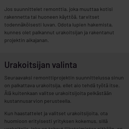
Jos suunnittelet remonttia, joka muuttaa kotisi
rakennetta tai huoneen käyttöä, tarvitset
todennäköisesti luvan. Odota lupien hakemista,
kunnes olet palkannut urakoitsijan ja rakentanut
projektin aikajanan.
Urakoitsijan valinta
Seuraavaksi remonttiprojektin suunnittelussa sinun
on palkattava urakoitsija, ellet aio tehdä työtä itse.
Älä kuitenkaan valitse urakoitsijoita pelkästään
kustannusarvion perusteella.
Kun haastattelet ja valitset urakoitsijoita, ota
huomioon erityisesti yrityksen kokemus, sillä
urakoitsija, joka on tehnyt liiketoimintaa pitkään, on