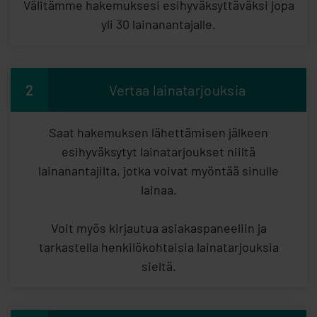
Välitämme hakemuksesi esihyväksyttäväksi jopa
yli 30 lainanantajalle.
2
Vertaa lainatarjouksia
Saat hakemuksen lähettämisen jälkeen
esihyväksytyt lainatarjoukset niiltä
lainanantajilta, jotka voivat myöntää sinulle
lainaa.
Voit myös kirjautua asiakaspaneeliin ja
tarkastella henkilökohtaisia lainatarjouksia
sieltä.