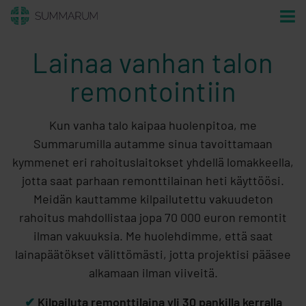
Lainaa vanhan talon
remontointiin
Kun vanha talo kaipaa huolenpitoa, me
Summarumilla autamme sinua tavoittamaan
kymmenet eri rahoituslaitokset yhdellä lomakkeella,
jotta saat parhaan remonttilainan heti käyttöösi.
Meidän kauttamme kilpailutettu vakuudeton
rahoitus mahdollistaa jopa 70 000 euron remontit
ilman vakuuksia. Me huolehdimme, että saat
lainapäätökset välittömästi, jotta projektisi pääsee
alkamaan ilman viiveitä.
✔
Kilpailuta remonttilaina yli 30 pankilla kerralla