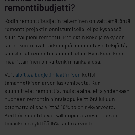
remonttibudjetti?
Kodin remonttibudjetin tekeminen on välttämätöntä
remonttiprojektin onnistumiselle, olipa kyseessä
suuri tai pieni remontti. Projektin koko ja nykyisen
kotisi kunto ovat tärkeimpiä huomioitavia tekijöitä,
kun aloitat remontin suunnittelun. Hankkeen koon
määrittäminen on kuitenkin hankala osa.
Voit
aloittaa budjetin laatimisen
kotisi
tämänhetkisen arvon laskemisesta. Kun
suunnittelet remonttia, muista aina, että yhdenkään
huoneen remontin hintalappu keittiötä lukuun
ottamatta ei saa ylittää 10% talon nykyarvosta.
Keittiöremontit ovat kalliimpia ja voivat joissain
tapauksissa ylittää 15% kodin arvosta.