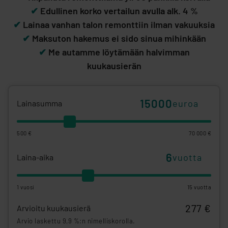
✔
Edullinen korko vertailun avulla alk. 4 %
✔
Lainaa vanhan talon remonttiin ilman vakuuksia
✔
Maksuton hakemus ei sido sinua mihinkään
✔
Me autamme löytämään halvimman
kuukausierän
euroa
Lainasumma
500 €
70 000 €
vuotta
Laina-aika
1 vuosi
15 vuotta
277 €
Arvioitu kuukausierä
Arvio laskettu 9,9 %:n nimelliskorolla.