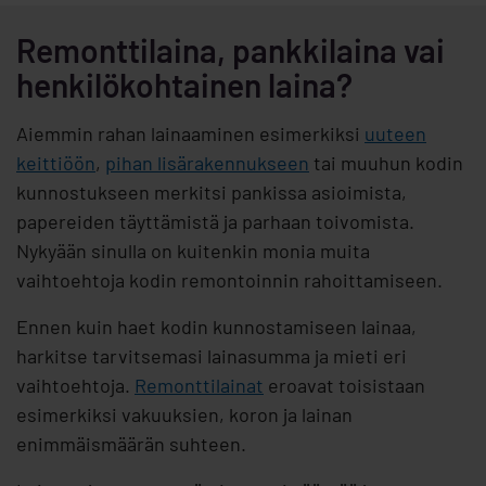
Remonttilaina, pankkilaina vai
henkilökohtainen laina?
Aiemmin rahan lainaaminen esimerkiksi
uuteen
keittiöön
,
pihan lisärakennukseen
tai muuhun kodin
kunnostukseen merkitsi pankissa asioimista,
papereiden täyttämistä ja parhaan toivomista.
Nykyään sinulla on kuitenkin monia muita
vaihtoehtoja kodin remontoinnin rahoittamiseen.
Ennen kuin haet kodin kunnostamiseen lainaa,
harkitse tarvitsemasi lainasumma ja mieti eri
vaihtoehtoja.
Remonttilainat
eroavat toisistaan
esimerkiksi vakuuksien, koron ja lainan
enimmäismäärän suhteen.