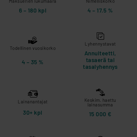
Maksuerien lukumäärä
Nimelliskorko
6 – 180 kpl
4 – 17.5 %
Lyhennystavat
Todellinen vuosikorko
Annuiteetti,
tasaerä tai
4 – 35 %
tasalyhennys
Keskim. haettu
Lainanantajat
lainasumma
30+ kpl
15 000 €