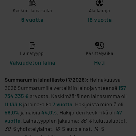
Keskim. laina-aika
Alaikäraja
6 vuotta
18 vuotta
Lainatyyppi
Käsittelyaika
Vakuudeton laina
Heti
Summarumin lainatilasto (7/2026):
Heinäkuussa
2026 Summarumilla vertailtiin lainoja yhteensä
157
734 335 €
arvosta. Keskimääräinen lainasumma oli
11 133 €
ja laina-aika
7 vuotta
. Hakijoista miehiä oli
56,0%
ja naisia
44,0%
. Hakijoiden keski-ikä oli
47
vuotta
. Lainatyyppien jakauma:
36 %
kulutusluotot,
30 %
yhdistelylainat,
16 %
autolainat,
14 %