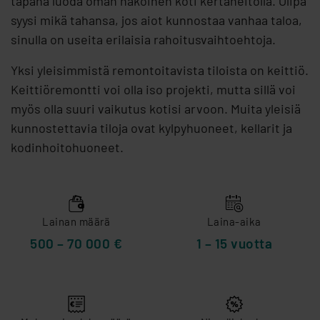
tapana luoda oman näköinen koti kertaheitolla. Olipa
syysi mikä tahansa, jos aiot kunnostaa vanhaa taloa,
sinulla on useita erilaisia rahoitusvaihtoehtoja.
Yksi yleisimmistä remontoitavista tiloista on keittiö.
Keittiöremontti voi olla iso projekti, mutta sillä voi
myös olla suuri vaikutus kotisi arvoon. Muita yleisiä
kunnostettavia tiloja ovat kylpyhuoneet, kellarit ja
kodinhoitohuoneet.
Lainan määrä
Laina-aika
500 – 70 000 €
1 – 15 vuotta