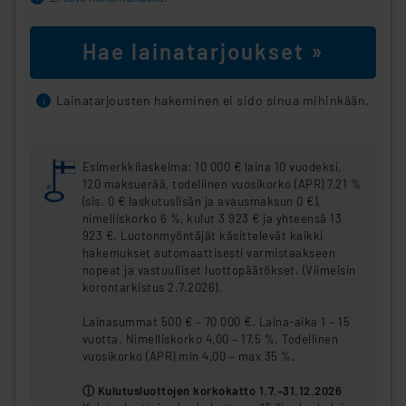
Hae lainatarjoukset »
Lainatarjousten hakeminen ei sido sinua mihinkään.
i
Esimerkkilaskelma: 10 000 € laina 10 vuodeksi,
120 maksuerää, todellinen vuosikorko (APR) 7,21 %
(sis. 0 € laskutuslisän ja avausmaksun 0 €),
nimelliskorko 6 %, kulut 3 923 € ja yhteensä 13
923 €. Luotonmyöntäjät käsittelevät kaikki
hakemukset automaattisesti varmistaakseen
nopeat ja vastuulliset luottopäätökset. (Viimeisin
korontarkistus 2.7.2026).
Lainasummat 500 € – 70 000 €. Laina-aika 1 – 15
vuotta. Nimelliskorko 4,00 – 17,5 %. Todellinen
vuosikorko (APR) min 4,00 – max 35 %.
ⓘ Kulutusluottojen korkokatto 1.7.–31.12.2026