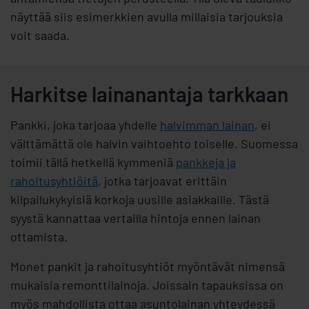
näyttää siis esimerkkien avulla millaisia tarjouksia
voit saada.
Harkitse lainanantaja tarkkaan
Pankki, joka tarjoaa yhdelle
halvimman lainan
, ei
välttämättä ole halvin vaihtoehto toiselle. Suomessa
toimii tällä hetkellä kymmeniä
pankkeja ja
rahoitusyhtiöitä
, jotka tarjoavat erittäin
kilpailukykyisiä korkoja uusille asiakkaille. Tästä
syystä kannattaa vertailla hintoja ennen lainan
ottamista.
Monet pankit ja rahoitusyhtiöt myöntävät nimensä
mukaisia remonttilainoja. Joissain tapauksissa on
myös mahdollista ottaa asuntolainan yhteydessä