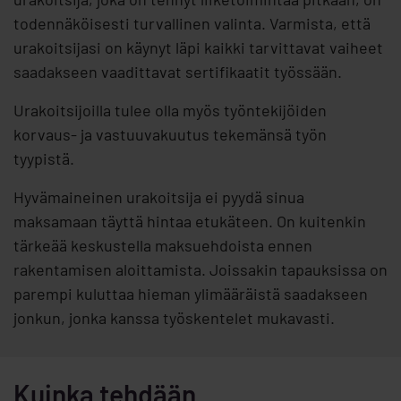
todennäköisesti turvallinen valinta. Varmista, että
urakoitsijasi on käynyt läpi kaikki tarvittavat vaiheet
saadakseen vaadittavat sertifikaatit työssään.
Urakoitsijoilla tulee olla myös työntekijöiden
korvaus- ja vastuuvakuutus tekemänsä työn
tyypistä.
Hyvämaineinen urakoitsija ei pyydä sinua
maksamaan täyttä hintaa etukäteen. On kuitenkin
tärkeää keskustella maksuehdoista ennen
rakentamisen aloittamista. Joissakin tapauksissa on
parempi kuluttaa hieman ylimääräistä saadakseen
jonkun, jonka kanssa työskentelet mukavasti.
Kuinka tehdään