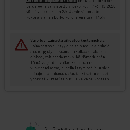
Kulutusluottojen korkokatto
on 15 % + korkolain
perusteella vahvistettu viitekorko. 1.7.–31.12.2026
välillä viitekorko on 2,5 %, minkä perusteella
kokonaislainan korko voi olla enintään 17,5%.
Varoitus! Lainasta aiheutuu kustannuksia.
Lainanottoon liittyy aina taloudellisia riskejä.
Jos et pysty maksamaan velkaasi takaisin
ajoissa, voit saada maksuhäiriömerkinnän.
Tämä voi johtaa vaikeuksiin asunnon
vuokraamisessa, puhelinliittymissä ja uusien
lainojen saamisessa. Jos tarvitset tukea, ota
yhteyttä kuntasi talous- ja velkaneuvontaan.
Löydä edullisin lainatarjous