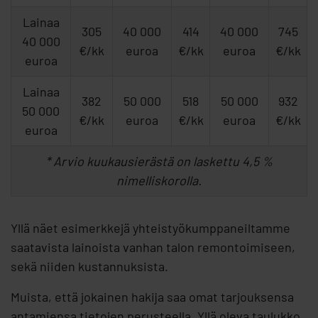
Lainaa
305
40 000
414
40 000
745
40 000
€/kk
euroa
€/kk
euroa
€/kk
euroa
Lainaa
382
50 000
518
50 000
932
50 000
€/kk
euroa
€/kk
euroa
€/kk
euroa
* Arvio kuukausierästä on laskettu 4,5 %
nimelliskorolla.
Yllä näet esimerkkejä yhteistyökumppaneiltamme
saatavista lainoista vanhan talon remontoimiseen,
sekä niiden kustannuksista.
Muista, että jokainen hakija saa omat tarjouksensa
antamiensa tietojen perusteella. Yllä oleva taulukko