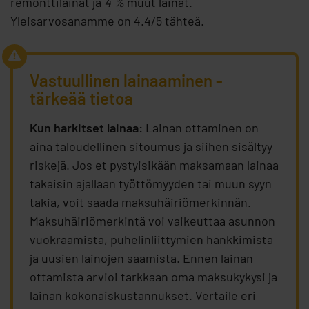
remonttilainat ja
4 %
muut lainat.
Yleisarvosanamme on 4.4/5 tähteä.
Vastuullinen lainaaminen -
tärkeää tietoa
Kun harkitset lainaa:
Lainan ottaminen on
aina taloudellinen sitoumus ja siihen sisältyy
riskejä. Jos et pystyisikään maksamaan lainaa
takaisin ajallaan työttömyyden tai muun syyn
takia, voit saada maksuhäiriömerkinnän.
Maksuhäiriömerkintä voi vaikeuttaa asunnon
vuokraamista, puhelinliittymien hankkimista
ja uusien lainojen saamista. Ennen lainan
ottamista arvioi tarkkaan oma maksukykysi ja
lainan kokonaiskustannukset. Vertaile eri