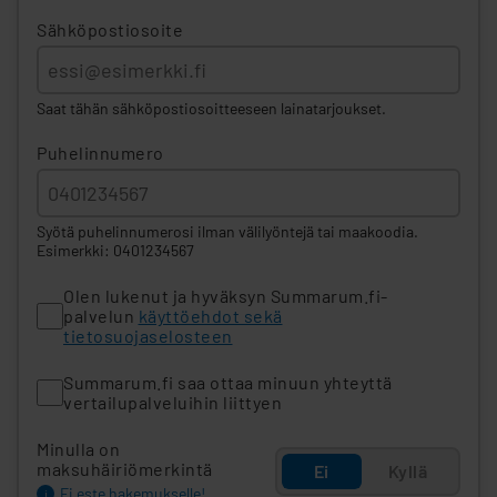
Sähköpostiosoite
Saat tähän sähköpostiosoitteeseen lainatarjoukset.
Puhelinnumero
Syötä puhelinnumerosi ilman välilyöntejä tai maakoodia.
Esimerkki: 0401234567
Olen lukenut ja hyväksyn Summarum.fi-
palvelun
käyttöehdot sekä
tietosuojaselosteen
Summarum.fi saa ottaa minuun yhteyttä
vertailupalveluihin liittyen
Minulla on
maksuhäiriömerkintä
Ei
Kyllä
Ei este hakemukselle!
i