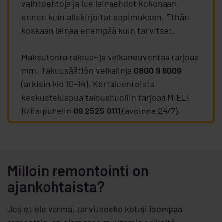
vaihtoehtoja ja lue lainaehdot kokonaan
ennen kuin allekirjoitat sopimuksen. Ethän
koskaan lainaa enempää kuin tarvitset.
Maksutonta talous- ja velkaneuvontaa tarjoaa
mm. Takuusäätiön velkalinja
0800 9 8009
(arkisin klo 10–14). Kertaluonteista
keskusteluapua taloushuoliin tarjoaa MIELI
Kriisipuhelin
09 2525 0111
(avoinna 24/7).
Milloin remontointi on
ajankohtaista?
Jos et ole varma, tarvitseeko kotisi isompaa