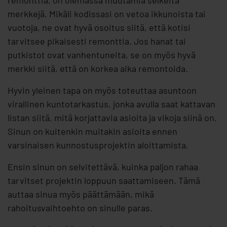
remonttia, on olemassa muutamia selkeitä
merkkejä. Mikäli kodissasi on vetoa ikkunoista tai
vuotoja, ne ovat hyvä osoitus siitä, että kotisi
tarvitsee pikaisesti remonttia. Jos hanat tai
putkistot ovat vanhentuneita, se on myös hyvä
merkki siitä, että on korkea aika remontoida.
Hyvin yleinen tapa on myös toteuttaa asuntoon
virallinen kuntotarkastus, jonka avulla saat kattavan
listan siitä, mitä korjattavia asioita ja vikoja siinä on.
Sinun on kuitenkin muitakin asioita ennen
varsinaisen kunnostusprojektin aloittamista.
Ensin sinun on selvitettävä, kuinka paljon rahaa
tarvitset projektin loppuun saattamiseen. Tämä
auttaa sinua myös päättämään, mikä
rahoitusvaihtoehto on sinulle paras.