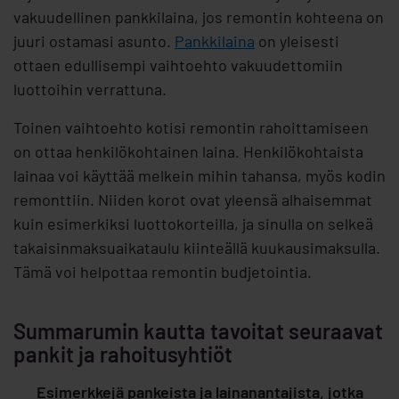
vakuudellinen pankkilaina, jos remontin kohteena on
juuri ostamasi asunto.
Pankkilaina
on yleisesti
ottaen edullisempi vaihtoehto vakuudettomiin
luottoihin verrattuna.
Toinen vaihtoehto kotisi remontin rahoittamiseen
on ottaa henkilökohtainen laina. Henkilökohtaista
lainaa voi käyttää melkein mihin tahansa, myös kodin
remonttiin. Niiden korot ovat yleensä alhaisemmat
kuin esimerkiksi luottokorteilla, ja sinulla on selkeä
takaisinmaksuaikataulu kiinteällä kuukausimaksulla.
Tämä voi helpottaa remontin budjetointia.
Summarumin kautta tavoitat seuraavat
pankit ja rahoitusyhtiöt
Esimerkkejä pankeista ja lainanantajista, jotka