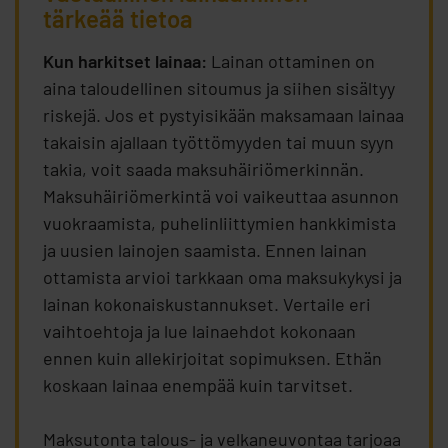
tärkeää tietoa
Kun harkitset lainaa:
Lainan ottaminen on
aina taloudellinen sitoumus ja siihen sisältyy
riskejä. Jos et pystyisikään maksamaan lainaa
takaisin ajallaan työttömyyden tai muun syyn
takia, voit saada maksuhäiriömerkinnän.
Maksuhäiriömerkintä voi vaikeuttaa asunnon
vuokraamista, puhelinliittymien hankkimista
ja uusien lainojen saamista. Ennen lainan
ottamista arvioi tarkkaan oma maksukykysi ja
lainan kokonaiskustannukset. Vertaile eri
vaihtoehtoja ja lue lainaehdot kokonaan
ennen kuin allekirjoitat sopimuksen. Ethän
koskaan lainaa enempää kuin tarvitset.
Maksutonta talous- ja velkaneuvontaa tarjoaa