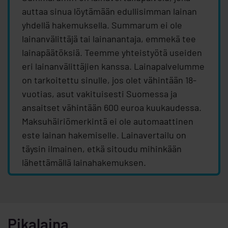
auttaa sinua löytämään edullisimman lainan
yhdellä hakemuksella. Summarum ei ole
lainanvälittäjä tai lainanantaja, emmekä tee
lainapäätöksiä. Teemme yhteistyötä useiden
eri lainanvälittäjien kanssa. Lainapalvelumme
on tarkoitettu sinulle, jos olet vähintään 18-
vuotias, asut vakituisesti Suomessa ja
ansaitset vähintään 600 euroa kuukaudessa.
Maksuhäiriömerkintä ei ole automaattinen
este lainan hakemiselle. Lainavertailu on
täysin ilmainen, etkä sitoudu mihinkään
lähettämällä lainahakemuksen.
Pikalaina