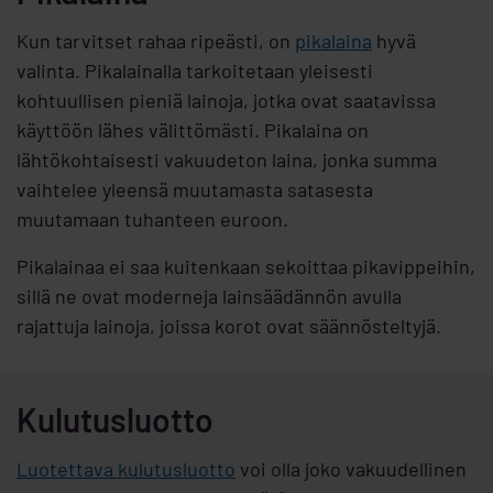
Kun tarvitset rahaa ripeästi, on
pikalaina
hyvä
valinta. Pikalainalla tarkoitetaan yleisesti
kohtuullisen pieniä lainoja, jotka ovat saatavissa
käyttöön lähes välittömästi. Pikalaina on
lähtökohtaisesti vakuudeton laina, jonka summa
vaihtelee yleensä muutamasta satasesta
muutamaan tuhanteen euroon.
Pikalainaa ei saa kuitenkaan sekoittaa pikavippeihin,
sillä ne ovat moderneja lainsäädännön avulla
rajattuja lainoja, joissa korot ovat säännösteltyjä.
Kulutusluotto
Luotettava kulutusluotto
voi olla joko vakuudellinen