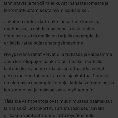
lannistavia ja tehdä mielikuvat ihanasta lomasta ja
lentomatkustamisesta hyvin kaukaisiksi.
Jokainen meistä kuitenkin ansaitsee lomailla,
matkustaa, ja nähdä maailmaa ja siksi onkin
onnekasta, että meille on tarjolla useampiakin
erilaisia ratkaisuja rahaongelmaamme.
Nykypäivänä rahat voivat olla tiukassa ja kaipaamme
apua lentolippujen hankintaan. Lisäksi matkalle
lähtöön liittyy usein erilaisia asioita, jotka voivat
perua matkan tai muuttaa sen ajankohtaa. Onneksi
on olemassa useampia keinoja, kuinka voimme ostaa
lentomme nyt ja maksaa vasta myöhemmin.
Tällaisia vaihtoehtoja ovat muun muassa osamaksut,
lainat sekä luottokortit. Tutustutaan seuraavaksi
erilaisiin vaihtoehtoihin, jotta löydät sinulle