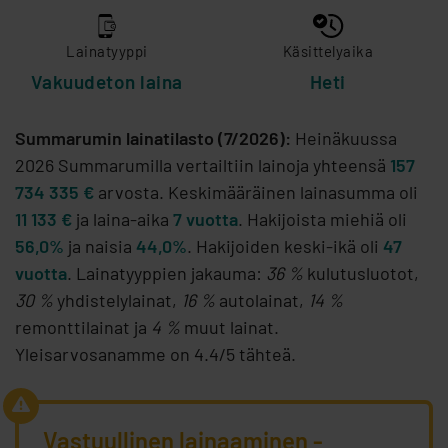
Lainatyyppi
Käsittelyaika
Vakuudeton laina
Heti
Summarumin lainatilasto (7/2026):
Heinäkuussa
2026 Summarumilla vertailtiin lainoja yhteensä
157
734 335 €
arvosta. Keskimääräinen lainasumma oli
11 133 €
ja laina-aika
7 vuotta
. Hakijoista miehiä oli
56,0%
ja naisia
44,0%
. Hakijoiden keski-ikä oli
47
vuotta
. Lainatyyppien jakauma:
36 %
kulutusluotot,
30 %
yhdistelylainat,
16 %
autolainat,
14 %
remonttilainat ja
4 %
muut lainat.
Yleisarvosanamme on 4.4/5 tähteä.
Vastuullinen lainaaminen -