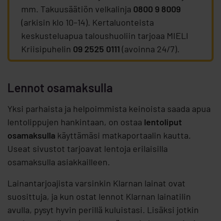
mm. Takuusäätiön velkalinja
0800 9 8009
(arkisin klo 10–14). Kertaluonteista
keskusteluapua taloushuoliin tarjoaa MIELI
Kriisipuhelin
09 2525 0111
(avoinna 24/7).
Lennot osamaksulla
Yksi parhaista ja helpoimmista keinoista saada apua
lentolippujen hankintaan, on ostaa
lentoliput
osamaksulla
käyttämäsi matkaportaalin kautta.
Useat sivustot tarjoavat lentoja erilaisilla
osamaksulla asiakkailleen.
Lainantarjoajista varsinkin Klarnan lainat ovat
suosittuja, ja kun ostat lennot Klarnan lainatilin
avulla, pysyt hyvin perillä kuluistasi. Lisäksi jotkin