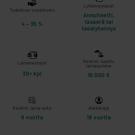
Lyhennystavat
Todellinen vuosikorko
Annuiteetti,
tasaerä tai
4 – 35 %
tasalyhennys
Keskim. haettu
Lainanantajat
lainasumma
30+ kpl
15 000 €
Keskim. laina-aika
Alaikäraja
6 vuotta
18 vuotta