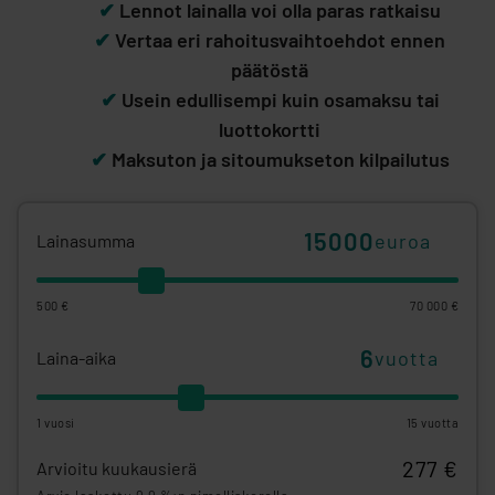
✔
Lennot lainalla voi olla paras ratkaisu
✔
Vertaa eri rahoitusvaihtoehdot ennen
päätöstä
✔
Usein edullisempi kuin osamaksu tai
luottokortti
✔
Maksuton ja sitoumukseton kilpailutus
euroa
Lainasumma
500 €
70 000 €
vuotta
Laina-aika
1 vuosi
15 vuotta
277 €
Arvioitu kuukausierä