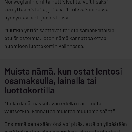
Norwegianin omilta nettisivuilta, voit lisäksi
kerryttää pisteitä, joita voit tulevaisuudessa
hyödyntää lentojen ostossa.
Muutkin yhtiöt saattavat tarjota samankaltaisia
etujärjestelmiä, joten nämä kannattaa ottaa
huomioon luottokortin valinnassa.
Muista nämä, kun ostat lentosi
osamaksulla, lainalla tai
luottokortilla
Minkä ikinä maksutavan edellä mainitusta
valitsetkin, kannattaa muistaa muutama sääntö.
Ensimmäisenä sääntönä voi pitää, että on ylipäätään
hyvä hoitaa lentojen osamaksut alta pois aina heti