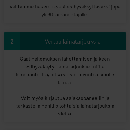
Välitämme hakemuksesi esihyväksyttäväksi jopa
yli 30 lainanantajalle.
2
Vertaa lainatarjouksia
Saat hakemuksen lähettämisen jälkeen
esihyväksytyt lainatarjoukset niiltä
lainanantajilta, jotka voivat myöntää sinulle
lainaa.
Voit myös kirjautua asiakaspaneeliin ja
tarkastella henkilökohtaisia lainatarjouksia
sieltä.