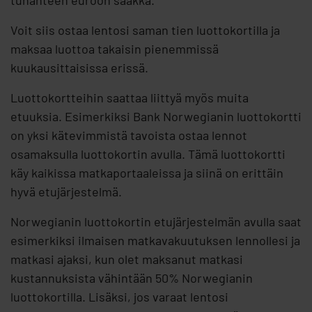
tuhanteen euroon saakka.
Voit siis ostaa lentosi saman tien luottokortilla ja
maksaa luottoa takaisin pienemmissä
kuukausittaisissa erissä.
Luottokortteihin saattaa liittyä myös muita
etuuksia. Esimerkiksi Bank Norwegianin luottokortti
on yksi kätevimmistä tavoista ostaa lennot
osamaksulla luottokortin avulla. Tämä luottokortti
käy kaikissa matkaportaaleissa ja siinä on erittäin
hyvä etujärjestelmä.
Norwegianin luottokortin etujärjestelmän avulla saat
esimerkiksi ilmaisen matkavakuutuksen lennollesi ja
matkasi ajaksi, kun olet maksanut matkasi
kustannuksista vähintään 50% Norwegianin
luottokortilla. Lisäksi, jos varaat lentosi