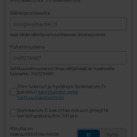
Arvio laskettu 9,9 %:n nimelliskorolla.
Sähköpostiosoite
Saat tähän sähköpostiosoitteeseen lainatarjoukset.
Puhelinnumero
Syötä puhelinnumerosi ilman välilyöntejä tai maakoodia.
Esimerkki: 0401234567
Olen lukenut ja hyväksyn Summarum.fi-
palvelun
käyttöehdot sekä
tietosuojaselosteen
Summarum.fi saa ottaa minuun yhteyttä
vertailupalveluihin liittyen
Minulla on
maksuhäiriömerkintä
Ei
Kyllä