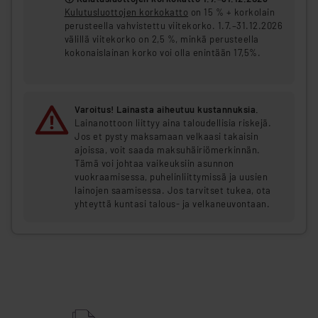
Kulutusluottojen korkokatto
on 15 % + korkolain
perusteella vahvistettu viitekorko. 1.7.–31.12.2026
välillä viitekorko on 2,5 %, minkä perusteella
kokonaislainan korko voi olla enintään 17,5%.
Varoitus! Lainasta aiheutuu kustannuksia.
Lainanottoon liittyy aina taloudellisia riskejä.
Jos et pysty maksamaan velkaasi takaisin
ajoissa, voit saada maksuhäiriömerkinnän.
Tämä voi johtaa vaikeuksiin asunnon
vuokraamisessa, puhelinliittymissä ja uusien
lainojen saamisessa. Jos tarvitset tukea, ota
yhteyttä kuntasi talous- ja velkaneuvontaan.