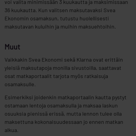
voi valita minimissään 3 kuukautta ja maksimissaan
36 kuukautta. Kun valitsen maksutavaksi Svea
Ekonomin osamaksun, tutustu huolellisesti
maksutavan kuluihin ja muihin maksuehtoihin.
Muut
Vaikkakin Svea Ekonomi sekä Klarna ovat erittäin
yleisiä maksutapoja monilla sivustoilla, saattavat
osat matkaportaalit tarjota myös ratkaisuja
osamaksulle.
Esimerkiksi joidenkin matkaportaalin kautta pystyt
ostamaan lentoja osamaksulla ja maksaa laskun
osuuksia pienissä erissä, mutta lennon tulee olla
maksettuna kokonaisuudessaan jo ennen matkan
alkua.