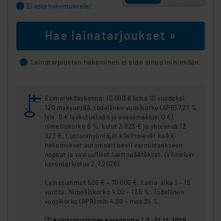
Ei este hakemukselle!
i
Hae lainatarjoukset »
Lainatarjousten hakeminen ei sido sinua mihinkään.
i
Esimerkkilaskelma: 10 000 € laina 10 vuodeksi,
120 maksuerää, todellinen vuosikorko (APR) 7,21 %
(sis. 0 € laskutuslisän ja avausmaksun 0 €),
nimelliskorko 6 %, kulut 3 923 € ja yhteensä 13
923 €. Luotonmyöntäjät käsittelevät kaikki
hakemukset automaattisesti varmistaakseen
nopeat ja vastuulliset luottopäätökset. (Viimeisin
korontarkistus 2.7.2026).
Lainasummat 500 € – 70 000 €. Laina-aika 1 – 15
vuotta. Nimelliskorko 4,00 – 17,5 %. Todellinen
vuosikorko (APR) min 4,00 – max 35 %.
ⓘ Kulutusluottojen korkokatto 1.7.–31.12.2026