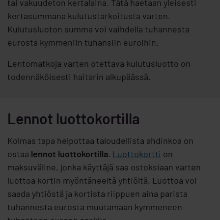
tai vakuudeton kertalaina. Tätä haetaan yleisesti
kertasummana kulutustarkoitusta varten.
Kulutusluoton summa voi vaihdella tuhannesta
eurosta kymmeniin tuhansiin euroihin.
Lentomatkoja varten otettava kulutusluotto on
todennäköisesti haitarin alkupäässä.
Lennot luottokortilla
Kolmas tapa helpottaa taloudellista ahdinkoa on
ostaa
lennot luottokortilla
.
Luottokortti
on
maksuväline, jonka käyttäjä saa ostoksiaan varten
luottoa kortin myöntäneeltä yhtiöltä. Luottoa voi
saada yhtiöstä ja kortista riippuen aina parista
tuhannesta eurosta muutamaan kymmeneen