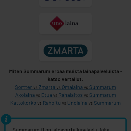
Miten Summarum eroaa muista lainapalveluista -
katso vertailut:
Sortter
Zmarta
Omalaina
Summarum
vs
vs
vs
Axolaina
Etua
Rahalaitos
Summarum
vs
vs
vs
Kattokorko
Rahoitu
Unolaina
Summarum
vs
vs
vs
Summarum.fi on lainavertailupalvelu, joka