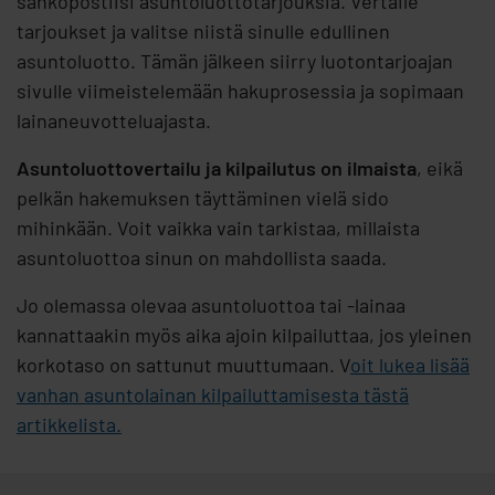
sähköpostiisi asuntoluottotarjouksia. Vertaile
tarjoukset ja valitse niistä sinulle edullinen
asuntoluotto. Tämän jälkeen siirry luotontarjoajan
sivulle viimeistelemään hakuprosessia ja sopimaan
lainaneuvotteluajasta.
Asuntoluottovertailu ja kilpailutus on ilmaista
, eikä
pelkän hakemuksen täyttäminen vielä sido
mihinkään. Voit vaikka vain tarkistaa, millaista
asuntoluottoa sinun on mahdollista saada.
Jo olemassa olevaa asuntoluottoa tai -lainaa
kannattaakin myös aika ajoin kilpailuttaa, jos yleinen
korkotaso on sattunut muuttumaan. V
oit lukea lisää
vanhan asuntolainan kilpailuttamisesta tästä
artikkelista.