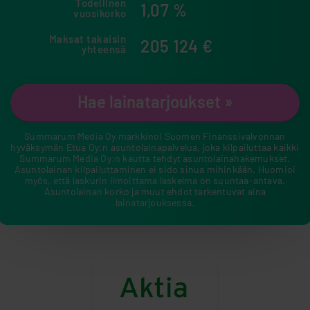
Todellinen
1,07
%
vuosikorko
Maksat takaisin
205 124
€
yhteensä
Hae lainatarjoukset »
Summarum Media Oy markkinoi Suomen Finanssivalvonnan
hyväksymän Etua Oy:n asuntolainapalvelua, joka kilpailuttaa kaikki
Summarum Media Oy:n kautta tehdyt asuntolainahakemukset.
Asuntolainan kilpailuttaminen ei sido sinua mihinkään. Huomioi
myös, että laskurin ilmoittama laskelma on suuntaa-antava.
Asuntolainan korko ja muut ehdot tarkentuvat aina
lainatarjouksessa.