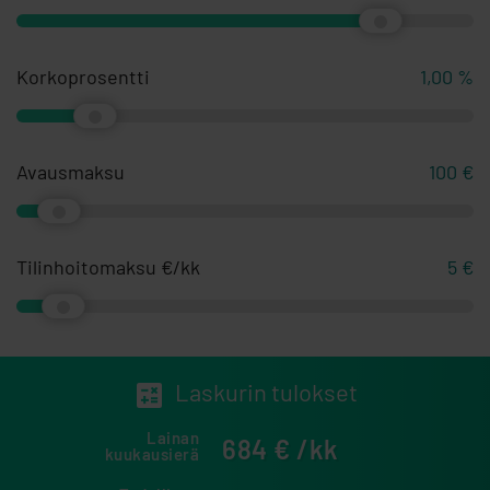
Korkoprosentti
1,00
%
Avausmaksu
100
€
Tilinhoitomaksu €/kk
5
€
Laskurin tulokset
Lainan
684
€ /kk
kuukausierä