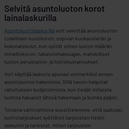
Selvitä asuntoluoton korot
lainalaskurilla
Asuntoluottolaskurilla
voit selvittää asuntoluoton
todellisen vuosikoron, sopivan kuukausierän ja
kokonaiskulut, kun syötät siihen luoton määrän,
nimelliskoron, takaisinmaksuajan, mahdolliset
luoton perustamis- ja hoitokustannukset.
Voit käyttää laskuria apunasi esimerkiksi ennen
asuntoluoton hakemista. Sillä tavoin helpotat
rahoituksen budjetoimista, kun tiedät millaista
luottoa haluaisit lähteä hakemaan ja kuinka paljon.
Toisena vaihtoehtona suosittelemme, että saatuasi
luottotarjoukset syöttäisit tarjousten tiedot
laskuriin ja tarkistat, miten tarjousten