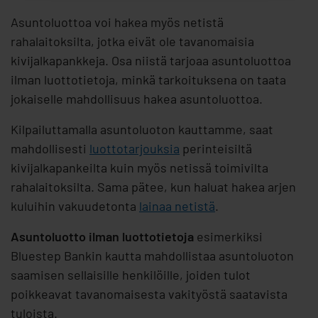
Asuntoluottoa voi hakea myös netistä
rahalaitoksilta, jotka eivät ole tavanomaisia
kivijalkapankkeja. Osa niistä tarjoaa asuntoluottoa
ilman luottotietoja, minkä tarkoituksena on taata
jokaiselle mahdollisuus hakea asuntoluottoa.
Kilpailuttamalla asuntoluoton kauttamme, saat
mahdollisesti
luottotarjouksia
perinteisiltä
kivijalkapankeilta kuin myös netissä toimivilta
rahalaitoksilta. Sama pätee, kun haluat hakea arjen
kuluihin vakuudetonta
lainaa netistä
.
Asuntoluotto ilman luottotietoja
esimerkiksi
Bluestep Bankin kautta mahdollistaa asuntoluoton
saamisen sellaisille henkilöille, joiden tulot
poikkeavat tavanomaisesta vakityöstä saatavista
tuloista.