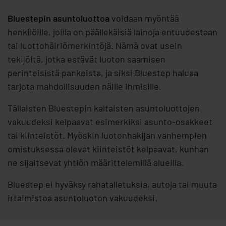
Bluestepin asuntoluottoa
voidaan myöntää
henkilöille, joilla on päällekäisiä lainoja entuudestaan
tai luottohäiriömerkintöjä. Nämä ovat usein
tekijöitä, jotka estävät luoton saamisen
perinteisistä pankeista, ja siksi Bluestep haluaa
tarjota mahdollisuuden näille ihmisille.
Tällaisten Bluestepin kaltaisten asuntoluottojen
vakuudeksi kelpaavat esimerkiksi asunto-osakkeet
tai kiinteistöt. Myöskin luotonhakijan vanhempien
omistuksessa olevat kiinteistöt kelpaavat, kunhan
ne sijaitsevat yhtiön määrittelemillä alueilla.
Bluestep ei hyväksy rahatalletuksia, autoja tai muuta
irtaimistoa asuntoluoton vakuudeksi.