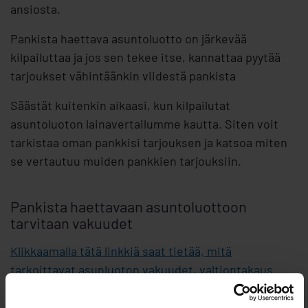
ansiosta.
Pankista haettava asuntoluotto on järkevää
kilpailuttaa ja jos sen tekee itse, kannattaa pyytää
tarjoukset vähintäänkin viidestä pankista
Säästät kuitenkin aikaasi, kun kilpailutat
asuntoluoton lainavertailumme kautta. Siten voit
tarkistaa oman pankkisi tarjouksen ja katsoa miten
se vertautuu muiden pankkien tarjouksiin.
Pankista haettavaan asuntoluottoon
tarvitaan vakuudet
Klikkaamalla tätä linkkiä saat tietää, mitä
tarkoittavat asunluoton vakuudet, valtiontakaus
sekä henkilötakaaja.