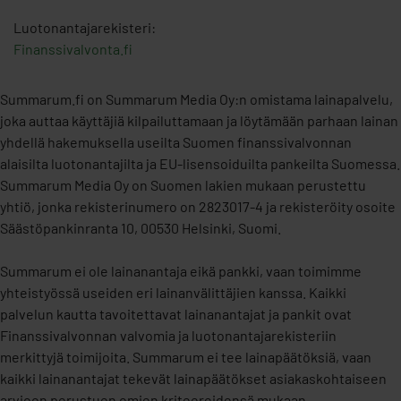
Luotonantajarekisteri:
Finanssivalvonta.fi
Summarum.fi on Summarum Media Oy:n omistama lainapalvelu,
joka auttaa käyttäjiä kilpailuttamaan ja löytämään parhaan lainan
yhdellä hakemuksella useilta Suomen finanssivalvonnan
alaisilta luotonantajilta ja EU-lisensoiduilta pankeilta Suomessa.
Summarum Media Oy on Suomen lakien mukaan perustettu
yhtiö, jonka rekisterinumero on 2823017-4 ja rekisteröity osoite
Säästöpankinranta 10, 00530 Helsinki, Suomi.
Summarum ei ole lainanantaja eikä pankki, vaan toimimme
yhteistyössä useiden eri lainanvälittäjien kanssa. Kaikki
palvelun kautta tavoitettavat lainanantajat ja pankit ovat
Finanssivalvonnan valvomia ja luotonantajarekisteriin
merkittyjä toimijoita. Summarum ei tee lainapäätöksiä, vaan
kaikki lainanantajat tekevät lainapäätökset asiakaskohtaiseen
arvioon perustuen omien kriteereidensä mukaan.