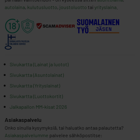
autolaina
,
kulutusluotto
,
joustoluotto
tai
yrityslaina
.
Sivukartta (Lainat ja luotot)
Sivukartta (Asuntolainat)
Sivukartta (Yrityslainat)
Sivukartta (Luottokortit)
Jalkapallon MM-kisat 2026
Asiakaspalvelu
Onko sinulla kysymyksiä, tai haluatko antaa palautetta?
Asiakaspalvelumme
palvelee sähköpostitse: