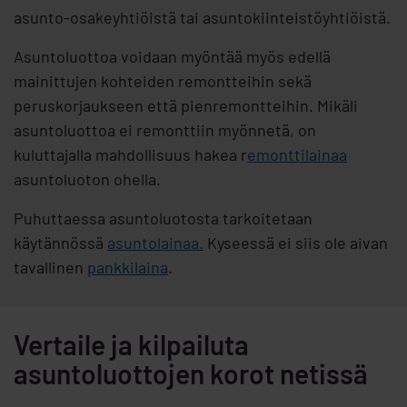
asunto-osakeyhtiöistä tai asuntokiinteistöyhtiöistä.
Asuntoluottoa voidaan myöntää myös edellä
mainittujen kohteiden remontteihin sekä
peruskorjaukseen että pienremontteihin. Mikäli
asuntoluottoa ei remonttiin myönnetä, on
kuluttajalla mahdollisuus hakea r
emonttilainaa
asuntoluoton ohella.
Puhuttaessa asuntoluotosta tarkoitetaan
käytännössä
asuntolainaa.
Kyseessä ei siis ole aivan
tavallinen
pankkilaina
.
Vertaile ja kilpailuta
asuntoluottojen korot netissä