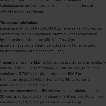
Lainahakemus on ilmainen ja mahdollinen lainatarjous ei
velvoita nostamaan lainaa.
Tietoa asuntolainoista:
Lainasummat 10 000 € - 500 000 €. Lyhennysaika 1 – 30 vuotta.
Summarum Media Oy markkinoi Suomen Finanssivalvonnan
hyväksymän asuntoluotonvälittäjän Etua Oy:n
asuntolainapalvelua, joka kilpailuttaa kaikki tämän sivuston
kautta tehdyt asuntolainahakemukset.
1. asuntolainaesimerkki:
150 000 euron asuntolaina, laina-aika 15
vuotta, korko 3,500 % (marginaali + 12 kk Euribor), todellinen
vuosikorko 3,700 % (sis. järjestelypalkkio 500 € ja
tilinhoitomaksu 2,5 €/kk). Yhteensä 193 967,50 euroa ja
maksuerien lukumäärä 180 kpl.
2. asuntolainaesimerkki:
150 000 euron asuntolaina, laina-aika
20 vuotta, korko 5,013 % (marginaali + 12 kk Euribor), todellinen
vuosikorko 5,270 % (sis. järjestelypalkkio 450 € ja