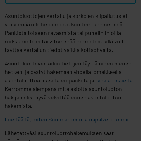
Asuntoluottojen vertailu ja korkojen kilpailutus ei
voisi enää olla helpompaa, kun teet sen netissä.
Pankista toiseen ravaamista tai puhelinlinjoilla
roikkumista ei tarvitse enää harrastaa, sillä voit
täyttää vertailun tiedot vaikka kotisohvalta.
Asuntoluottovertailun tietojen täyttäminen pienen
hetken, ja pystyt hakemaan yhdellä lomakkeella
asuntoluottoa usealta eri pankilta ja
rahalaitokselta.
Kerromme alempana mitä asioita asuntoluoton
hakijan olisi hyvä selvittää ennen asuntoluoton
hakemista.
Lue täältä, miten Summarumin lainapalvelu toimii.
Lähetettyäsi asuntoluottohakemuksen saat