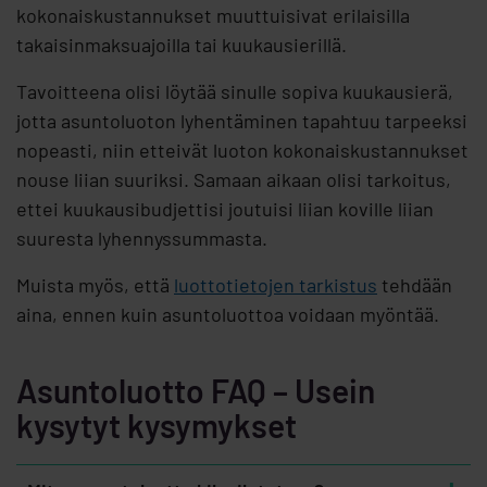
kokonaiskustannukset muuttuisivat erilaisilla
takaisinmaksuajoilla tai kuukausierillä.
Tavoitteena olisi löytää sinulle sopiva kuukausierä,
jotta asuntoluoton lyhentäminen tapahtuu tarpeeksi
nopeasti, niin etteivät luoton kokonaiskustannukset
nouse liian suuriksi. Samaan aikaan olisi tarkoitus,
ettei kuukausibudjettisi joutuisi liian koville liian
suuresta lyhennyssummasta.
Muista myös, että
luottotietojen tarkistus
tehdään
aina, ennen kuin asuntoluottoa voidaan myöntää.
Asuntoluotto FAQ – Usein
kysytyt kysymykset