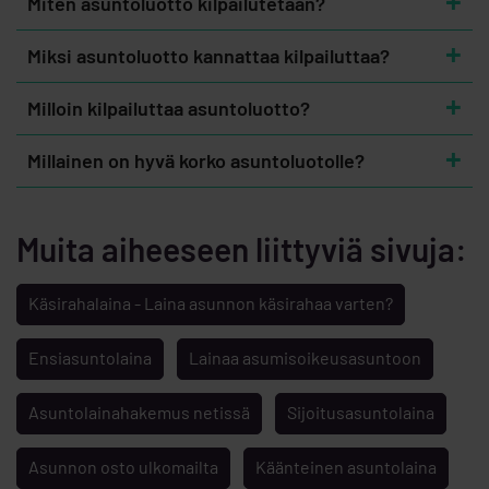
Miten asuntoluotto kilpailutetaan?
Miksi asuntoluotto kannattaa kilpailuttaa?
Milloin kilpailuttaa asuntoluotto?
Millainen on hyvä korko asuntoluotolle?
Muita aiheeseen liittyviä sivuja:
Käsirahalaina - Laina asunnon käsirahaa varten?
Ensiasuntolaina
Lainaa asumisoikeusasuntoon
Asuntolainahakemus netissä
Sijoitusasuntolaina
Asunnon osto ulkomailta
Käänteinen asuntolaina