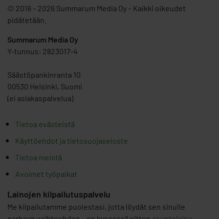
© 2016 – 2026 Summarum Media Oy – Kaikki oikeudet
pidätetään.
Summarum Media Oy
Y-tunnus: 2823017-4
Säästöpankinranta 10
00530 Helsinki, Suomi
(ei asiakaspalvelua)
Tietoa evästeistä
Käyttöehdot ja tietosuojaseloste
Tietoa meistä
Avoimet työpaikat
Lainojen kilpailutuspalvelu
Me kilpailutamme puolestasi, jotta löydät sen sinulle
parhaan vaihtoehdon – on kyseessä sitten
asuntolaina
,