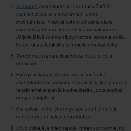
Vakuudet
asuntoluotolle. Luotonmyöntäjät
vaativat vakuuksia turvaamaan luoton
myöntämistä. Yleensä oston kohteena oleva
asunto käy 70 prosenttisesti luoton vakuudeksi.
Jäljelle jäävä summa täytyy kattaa lisävakuuksilla,
kuten rahatalletuksilla tai muulla omaisuudella.
Tiedot muusta varallisuudesta, muut tulot ja
omaisuus
Hyödynnä
lainalaskuria,
kun suunnittelet
asuntoluoton hakemista. Sen avulla lasket sopivan
takaisinmaksuajan ja kuukausierän, jotka sopivat
omaan budjettiisi.
Ota selvää,
mikä lyhennystapa sopii sinulle
ja
mihin
korkoon
haluat sitoa luoton.
Arvioi riskejä ja mieti tapoja, miten voit toimia jos