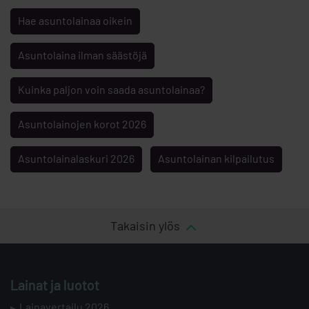
Hae asuntolainaa oikein
Asuntolaina ilman säästöjä
Kuinka paljon voin saada asuntolainaa?
Asuntolainojen korot 2026
Asuntolainalaskuri 2026
Asuntolainan kilpailutus
Takaisin ylös
Lainat ja luotot
Lainavertailu 2026