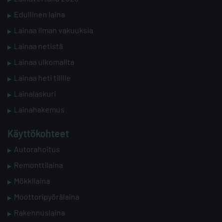
Edullinen laina
Lainaa ilman vakuuksia
Lainaa netistä
Lainaa ulkomailta
Lainaa heti tilille
Lainalaskuri
Lainahakemus
Käyttökohteet
Autorahoitus
Remonttilaina
Mökkilaina
Moottoripyörälaina
Rakennuslaina