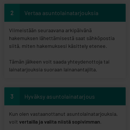
2
Vertaa asuntolainatarjouksia
Viimeistään seuraavana arkipäivänä
hakemuksen lähettämisestä saat sähköpostia
siitä, miten hakemuksesi käsittely etenee.
Tämän jälkeen voit saada yhteydenottoja tai
lainatarjouksia suoraan lainanantajilta.
3
Hyväksy asuntolainatarjous
Kun olen vastaanottanut asuntolainatarjouksia,
voit
vertailla ja valita niistä sopivimman
.