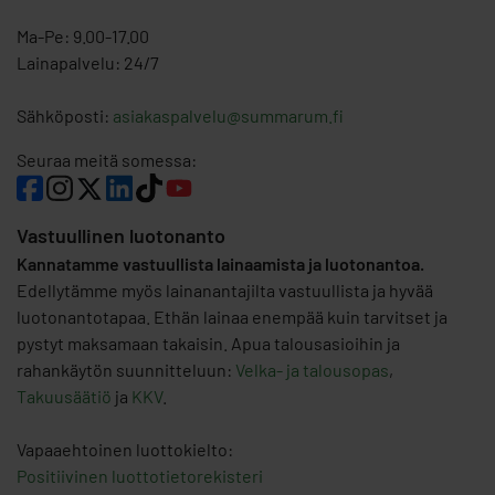
Ma-Pe: 9.00-17.00
Lainapalvelu: 24/7
Sähköposti:
asiakaspalvelu@summarum.fi
Seuraa meitä somessa:
Vastuullinen luotonanto
Kannatamme vastuullista lainaamista ja luotonantoa.
Edellytämme myös lainanantajilta vastuullista ja hyvää
luotonantotapaa. Ethän lainaa enempää kuin tarvitset ja
pystyt maksamaan takaisin. Apua talousasioihin ja
rahankäytön suunnitteluun:
Velka- ja talousopas
,
Takuusäätiö
ja
KKV
.
Vapaaehtoinen luottokielto:
Positiivinen luottotietorekisteri