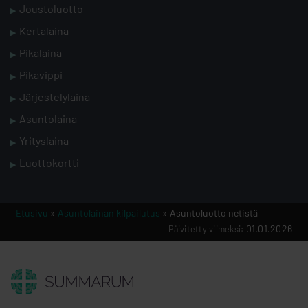
Joustoluotto
Kertalaina
Pikalaina
Pikavippi
Järjestelylaina
Asuntolaina
Yrityslaina
Luottokortti
Etusivu
»
Asuntolainan kilpailutus
» Asuntoluotto netistä
01.01.2026
Päivitetty viimeksi: