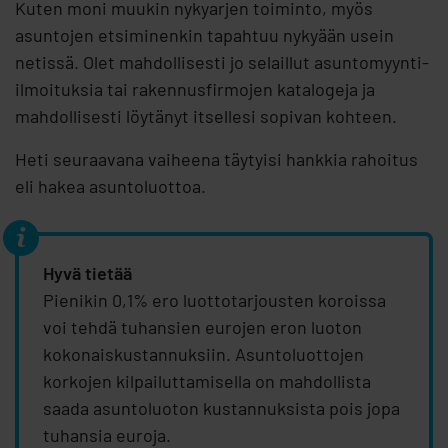
Kuten moni muukin nykyarjen toiminto, myös
asuntojen etsiminenkin tapahtuu nykyään usein
netissä. Olet mahdollisesti jo selaillut asuntomyynti-
ilmoituksia tai rakennusfirmojen katalogeja ja
mahdollisesti löytänyt itsellesi sopivan kohteen.
Heti seuraavana vaiheena täytyisi hankkia rahoitus
eli hakea asuntoluottoa.
Hyvä tietää
Pienikin 0,1% ero luottotarjousten koroissa
voi tehdä tuhansien eurojen eron luoton
kokonaiskustannuksiin. Asuntoluottojen
korkojen kilpailuttamisella on mahdollista
saada asuntoluoton kustannuksista pois jopa
tuhansia euroja.