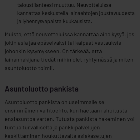
taloustilanteesi muuttuu. Neuvotteluissa
kannattaa keskustella lainaehtojen joustavuudesta
ja lyhennysvapaista kuukausista.
Muista, että neuvotteluissa kannattaa aina kysyä, jos
jokin asia jää epäselväksi tai kaipaat vastauksia
johonkin kysymykseen. On tärkeää, että
lainanhakijana tiedät mihin olet ryhtymässä ja miten
asuntoluotto toimii.
Asuntoluotto pankista
Asuntoluotto pankista on useimmalle se
ensimmäinen vaihtoehto, kun haetaan rahoitusta
ensiasuntoa varten. Tutusta pankista hakeminen voi
tuntua turvalliselta ja pankkipalvelujen
keskittäminen houkuttavalta asiakasetujen