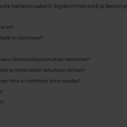
ulle kattavan paketin öljylämmityksestä ja lämmitys
tys on?
ljyllä on Suomessa?
nattaako lämmitysöljysopimuksen tekeminen?
uhde ja mitkä tekijät vaikuttavat hintaan?
sen hinta on kehittynyt viime vuosina?
a?
t?