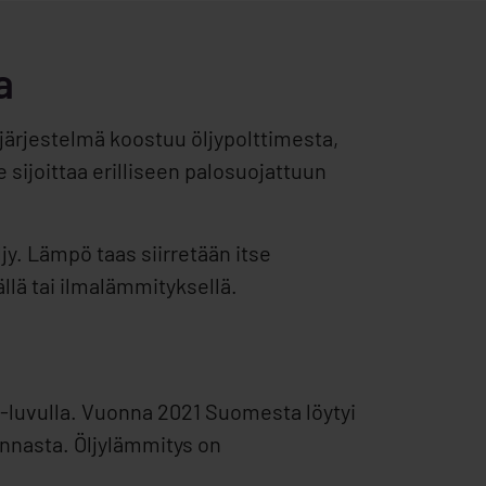
a
sjärjestelmä koostuu öljypolttimesta,
 sijoittaa erilliseen palosuojattuun
jy. Lämpö taas siirretään itse
llä tai ilmalämmityksellä.
0-luvulla. Vuonna 2021 Suomesta löytyi
nnasta. Öljylämmitys on