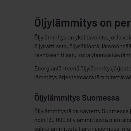
Öljylämmitys on pe
Öljylämmitys on yksi tavoista, joilla 
öljykattilasta, öljysäiliöstä, lämmöns
tekniseen tilaan, josta yleensä käytä
Energianlähteenä öljylämmitysjärjestel
lämmitysjärjestelmästä lämmitettävään
Öljylämmitys Suomessa
Öljylämmitystä on käytetty Suomessa j
noin 130 000 öljylämmitteistä piental
sähkölämmitystä harvinaisempaa, mut