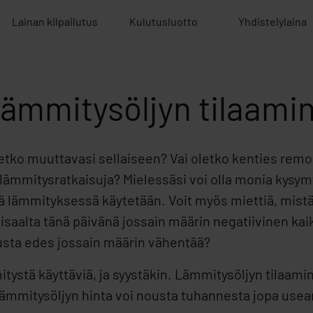
Lainan kilpailutus
Kulutusluotto
Yhdistelylaina
 lämmitysöljyn tilaami
setko muuttavasi sellaiseen? Vai oletko kenties re
lämmitysratkaisuja? Mielessäsi voi olla monia kysymy
jyä lämmityksessä käytetään. Voit myös miettiä, mistä
oisaalta tänä päivänä jossain määrin negatiivinen kai
tusta edes jossain määrin vähentää?
itystä käyttäviä, ja syystäkin. Lämmitysöljyn tilaami
 lämmitysöljyn hinta voi nousta tuhannesta jopa us