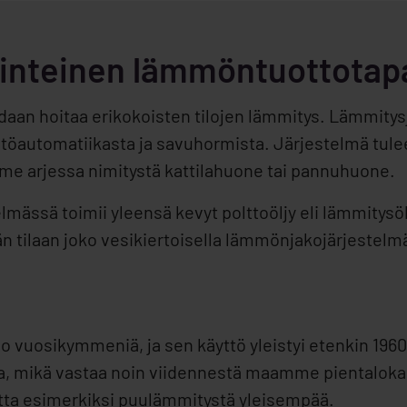
rinteinen lämmöntuottotap
voidaan hoitaa erikokoisten tilojen lämmitys. Lämmity
äätöautomatiikasta ja savuhormista. Järjestelmä tulee
mme arjessa nimitystä kattilahuone tai pannuhuone.
mässä toimii yleensä kevyt polttoöljy eli lämmitysöl
 tilaan joko vesikiertoisella lämmönjakojärjestelmä
o vuosikymmeniä, ja sen käyttö yleistyi etenkin 196
oa, mikä vastaa noin viidennestä maamme pientaloka
ta esimerkiksi puulämmitystä yleisempää.