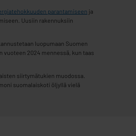
ergiatehokkuuden parantamiseen
ja
umiseen. Uusiin rakennuksiin
itä kannustetaan luopumaan Suomen
aan vuoteen 2024 mennessä, kun taas
ilaisten siirtymätukien muodossa.
i suomalaiskoti öljyllä vielä