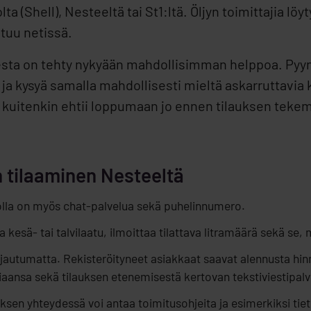
a (Shell), Nesteeltä tai St1:ltä. Öljyn toimittajia löyt
stuu netissä.
isesta on tehty nykyään mahdollisimman helppoa. Pyy
 ja kysyä samalla mahdollisesti mieltä askarruttavia
ljy kuitenkin ehtii loppumaan jo ennen tilauksen teke
 tilaaminen Nesteeltä
jolla on myös chat-palvelua sekä puhelinnumero.
a kesä- tai talvilaatu, ilmoittaa tilattava litramäärä sekä 
kirjautumatta. Rekisteröityneet asiakkaat saavat alennusta 
iaansa sekä tilauksen etenemisestä kertovan tekstiviestipalv
auksen yhteydessä voi antaa toimitusohjeita ja esimerkiksi tieto