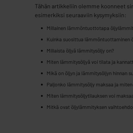
Tähän artikkeliin olemme koonneet sin
esimerkiksi seuraaviin kysymyksiin:
Millainen lämmöntuottotapa öljylämmi
Kuinka suosittua lämmöntuottaminen ö
Millaista öljyä lämmitysöljy on?
Miten lämmitysöljyä voi tilata ja kan
Mikä on öljyn ja lämmitysöljyn hinnan s
Paljonko lämmitysöljy maksaa ja miten 
Miten lämmitysöljytilauksen voi maksa
Mitkä ovat öljylämmityksen vaihtoehdo