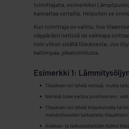
toimittajalta, esimerkiksi Lämpöpuistolt
kannattaa vertailla. Helpoiten se onni
Kun toimittaja on valittu, itse tilaam
näppärästi netissä tai vaikkapa soittaa
noin viikon sisällä tilauksesta. Jos ö
kalliimpaa, pikatoimitusta.
Esimerkki 1: Lämmitysöljyn
Tilauksen voi tehdä netissä, mutta tar
Netissä tulee kertoa postinumero, valit
Tilauksen voi tehdä kirjautumalla tai 
mahdollisuuden tarkastella tilaushistor
Asiakas- ja laskutustietojen lisäksi til