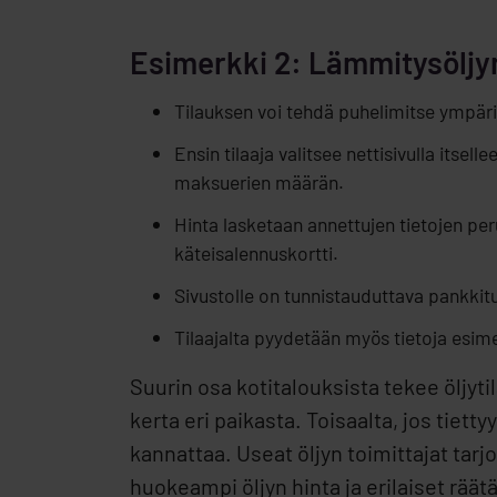
Esimerkki 2: Lämmitysöljyn
Tilauksen voi tehdä puhelimitse ympäri
Ensin tilaaja valitsee nettisivulla its
maksuerien määrän.
Hinta lasketaan annettujen tietojen per
käteisalennuskortti.
Sivustolle on tunnistauduttava pankkitu
Tilaajalta pyydetään myös tietoja esimer
Suurin osa kotitalouksista tekee öljyt
kerta eri paikasta. Toisaalta, jos tiet
kannattaa. Useat öljyn toimittajat tarjo
huokeampi öljyn hinta ja erilaiset räätä