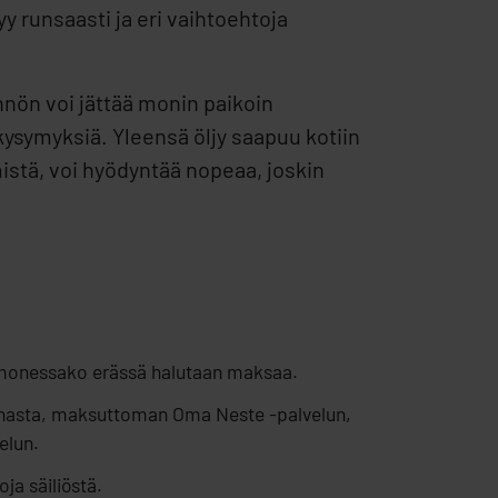
yy runsaasti ja eri vaihtoehtoja
nnön voi jättää monin paikoin
 kysymyksiä. Yleensä öljy saapuu kotiin
mistä, voi hyödyntää nopeaa, joskin
se, monessako erässä halutaan maksaa.
hinnasta, maksuttoman Oma Neste -palvelun,
elun.
ja säiliöstä.