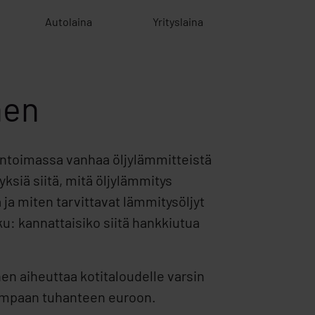
Autolaina
Yrityslaina
nen
montoimassa vanhaa öljylämmitteistä
ksiä siitä, mitä öljylämmitys
 ja miten tarvittavat lämmitysöljyt
ku: kannattaisiko siitä hankkiutua
nen aiheuttaa kotitaloudelle varsin
eampaan tuhanteen euroon.