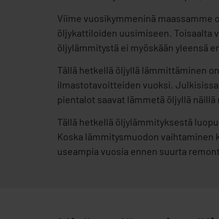
Viime vuosikymmeninä maassamme on 
öljykattiloiden uusimiseen. Toisaalta
öljylämmitystä ei myöskään yleensä e
Tällä hetkellä öljyllä lämmittäminen 
ilmastotavoitteiden vuoksi. Julkisiss
pientalot saavat lämmetä öljyllä näill
Tällä hetkellä öljylämmityksestä luop
Koska lämmitysmuodon vaihtaminen ku
useampia vuosia ennen suurta remont