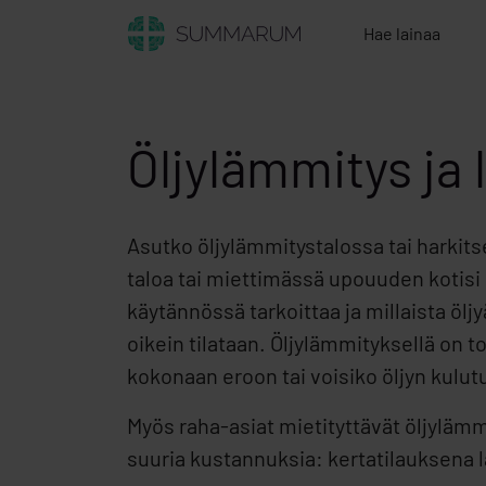
Hae lainaa
Öljylämmitys ja
Asutko öljylämmitystalossa tai harkit
taloa tai miettimässä upouuden kotisi 
käytännössä tarkoittaa ja millaista öl
oikein tilataan. Öljylämmityksellä on t
kokonaan eroon tai voisiko öljyn kulu
Myös raha-asiat mietityttävät öljylämm
suuria kustannuksia: kertatilauksena