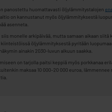
panostettu huomattavasti öljylämmitystalojen
en
 valtio on kannustanut myös öljylämmityksestä luop
nää asenneta.
on siis monelle arkipäivää, mutta samaan aikaan si
a kiinteistöissä öljylämmityksestä pyritään luopum
ä näkymin ainakin 2030-luvun alkuun saakka.
umiseen on tarjolla paitsi keppiä myös porkkanaa er
itenkin maksaa 10 000–20 000 euroa, lämmennee mon
tia.