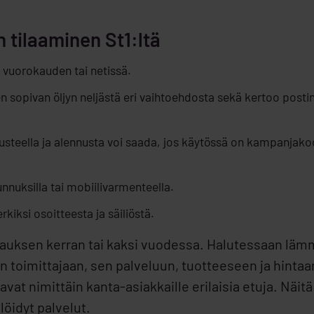
 tilaaminen St1:ltä
 vuorokauden tai netissä.
elleen sopivan öljyn neljästä eri vaihtoehdosta sekä kertoo p
usteella ja alennusta voi saada, jos käytössä on kampanjakood
nnuksilla tai mobiilivarmenteella.
kiksi osoitteesta ja säiliöstä.
ilauksen kerran tai kaksi vuodessa. Halutessaan lämm
tyyn toimittajaan, sen palveluun, tuotteeseen ja hinta
avat nimittäin kanta-asiakkaille erilaisia etuja. Näitä
löidyt palvelut.