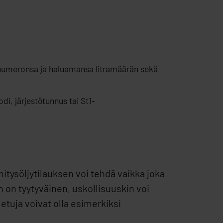
ostinumeronsa ja haluamansa litramäärän sekä
i, järjestötunnus tai St1-
itysöljytilauksen voi tehdä vaikka joka
an on tyytyväinen, uskollisuuskin voi
 etuja voivat olla esimerkiksi