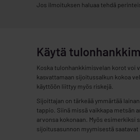
Jos ilmoituksen haluaa tehdä perinteis
Käytä tulonhankkim
Koska tulonhankkimisvelan korot voi v
kasvattamaan sijoitussalkun kokoa vel
käyttöön liittyy myös riskejä.
Sijoittajan on tärkeää ymmärtää laina
tappio. Siinä missä vaikkapa metsän a
arvonsa kokonaan. Myös esimerkiksi sij
sijoitusasunnon myymisestä saatavat 