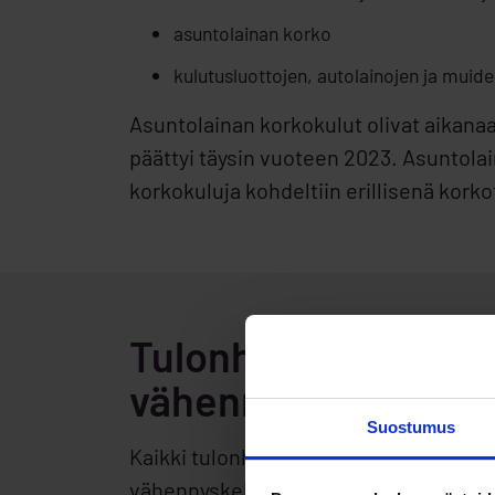
asuntolainan korko
kulutusluottojen, autolainojen ja muiden
Asuntolainan korkokulut olivat aikana
päättyi täysin vuoteen 2023. Asuntola
korkokuluja kohdeltiin erillisenä kork
Tulonhankkimisvela
vähennyskelpoisia
Suostumus
Kaikki tulonhankkimisvelan korot ja t
vähennyskelpoisia verotuksessa. Koro