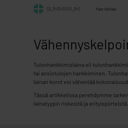
Hae lainaa
Vähennyskelpoi
Tulonhankkimislaina eli tulonhankkimi
tai ansiotulojen hankkiminen. Tulonhank
lainan korot voi vähentää kokonaisuu
Tässä artikkelissa perehdymme tarke
lainatyypin riskeistä ja erityispiirteistä