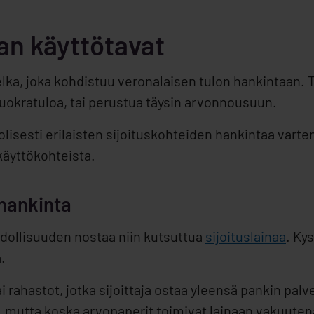
an käyttötavat
ka, joka kohdistuu veronalaisen tulon hankintaan. T
vuokratuloa, tai perustua täysin arvonnousuun.
isesti erilaisten sijoituskohteiden hankintaa varte
käyttökohteista.
 hankinta
hdollisuuden nostaa niin kutsuttua
sijoituslainaa
. Ky
.
 rahastot, jotka sijoittaja ostaa yleensä pankin palv
, mutta koska arvopaperit toimivat lainaan vakuutena