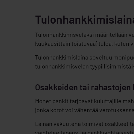
Tulonhankkimislain
Tulonhankkimisvelaksi määritellään vel
kuukausittain toistuvaa) tuloa, kuten 
Tulonhankkimislaina soveltuu monipuol
tulonhankkimisvelan tyypillisimmistä 
Osakkeiden tai rahastojen
Monet pankit tarjoavat kuluttajille ma
jonka korot voi vähentää verotuksessa
Lainan vakuutena toimivat osakkeet tai
vaihtelee tapaus- ja pankkikohtaisesti