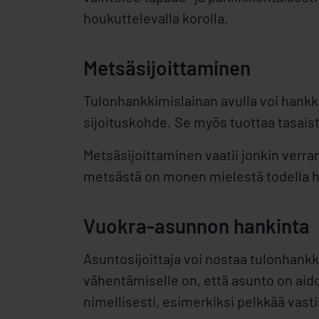
houkuttelevalla korolla.
Metsäsijoittaminen
Tulonhankkimislainan avulla voi hankk
sijoituskohde. Se myös tuottaa tasaist
Metsäsijoittaminen vaatii jonkin verra
metsästä on monen mielestä todella 
Vuokra-asunnon hankinta
Asuntosijoittaja voi nostaa tulonhank
vähentämiselle on, että asunto on aidos
nimellisesti, esimerkiksi pelkkää va