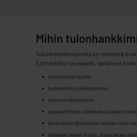
Mihin tulonhankkimi
Tulonhankkimisvelka on nimensä mukais
Esimerkiksi seuraavat, tavalliset kork
opintolainan korko
huojennettu viivästyskorko
veron viivästyskorko
vapaaehtoisen eläkevakuutuksen hanki
korkotulon lähdeveron alaisen tulon ha
sellaisen lainan korko, jossa lainan k