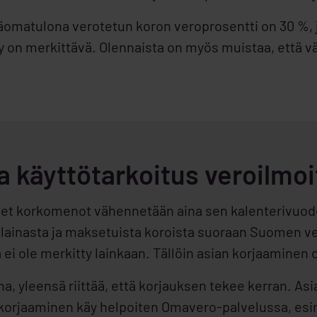
omatulona verotetun koron veroprosentti on 30 %, j
öty on merkittävä. Olennaista on myös muistaa, että 
a käyttötarkoitus veroilmo
et korkomenot vähennetään aina sen kalenterivuode
t lainasta ja maksetuista koroista suoraan Suomen v
ä ei ole merkitty lainkaan. Tällöin asian korjaaminen 
a, yleensä riittää, että korjauksen tekee kerran. Asi
n korjaaminen käy helpoiten Omavero-palvelussa, es