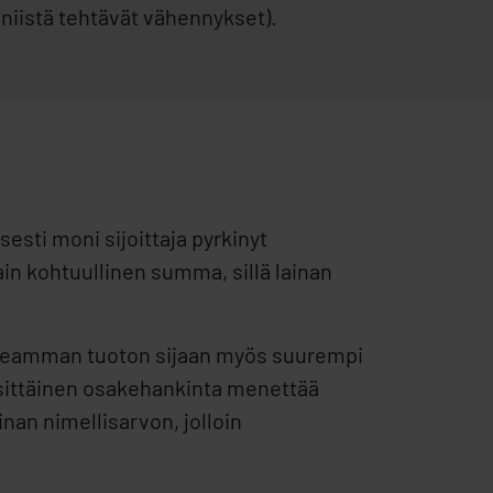
 niistä tehtävät vähennykset).
sti moni sijoittaja pyrkinyt
in kohtuullinen summa, sillä lainan
korkeamman tuoton sijaan myös suurempi
ksittäinen osakehankinta menettää
nan nimellisarvon, jolloin