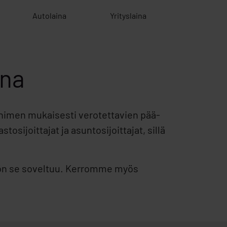
Autolaina
Yrityslaina
ina
n nimen mukaisesti verotettavien pää-
osijoittajat ja asuntosijoittajat, sillä
öön se soveltuu. Kerromme myös