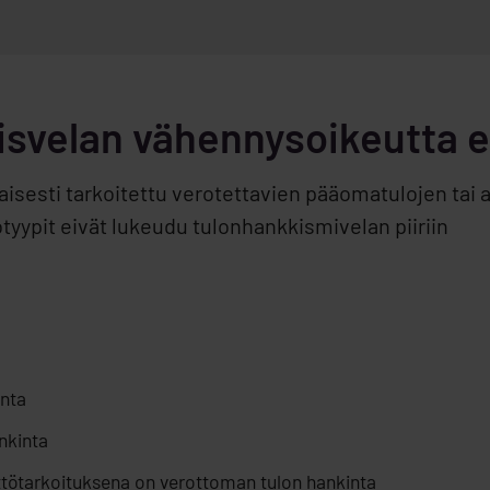
svelan vähennysoikeutta ei
esti tarkoitettu verotettavien pääomatulojen tai a
otyypit eivät lukeudu tulonhankkismivelan piiriin
nta
nkinta
äyttötarkoituksena on verottoman tulon hankinta