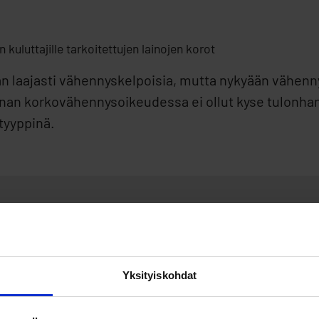
 kuluttajille tarkoitettujen lainojen korot
an laajasti vähennyskelpoisia, mutta nykyään vähenn
inan korkovähennysoikeudessa ei ollut kyse tulonha
otyyppinä.
n korot ovat kokonaisuud
Yksityiskohdat
ulonhankkimisvelkaan kuuluvat liitännäiskulut kuten
t vähennetään ensisijaisesti pääomatuloista, mutta