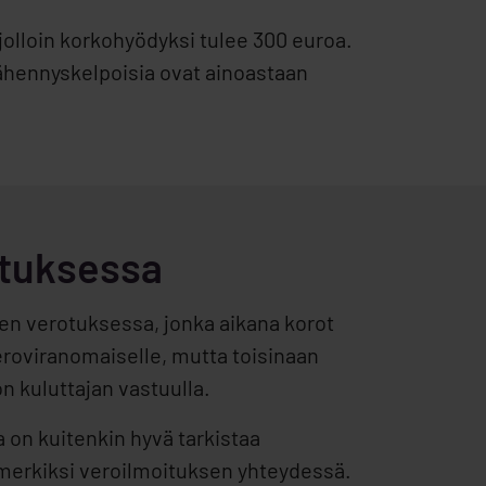
olloin korkohyödyksi tulee 300 euroa.
vähennyskelpoisia ovat ainoastaan
ituksessa
n verotuksessa, jonka aikana korot
eroviranomaiselle, mutta toisinaan
on kuluttajan vastuulla.
a on kuitenkin hyvä tarkistaa
imerkiksi veroilmoituksen yhteydessä.