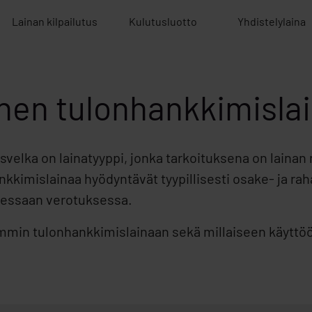
Lainan kilpailutus
Kulutusluotto
Yhdistelylaina
nen tulonhankkimisla
svelka on lainatyyppi, jonka tarkoituksena on laina
kimislainaa hyödyntävät tyypillisesti osake- ja rahast
dessaan verotuksessa.
mmin tulonhankkimislainaan sekä millaiseen käytt
.