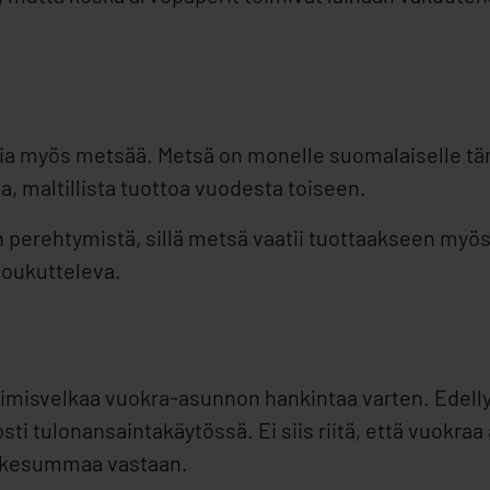
ia myös metsää. Metsä on monelle suomalaiselle tär
a, maltillista tuottoa vuodesta toiseen.
n perehtymistä, sillä metsä vaatii tuottaakseen myös
houkutteleva.
kimisvelkaa vuokra-asunnon hankintaa varten. Edell
ti tulonansaintakäytössä. Ei siis riitä, että vuokraa 
stikesummaa vastaan.