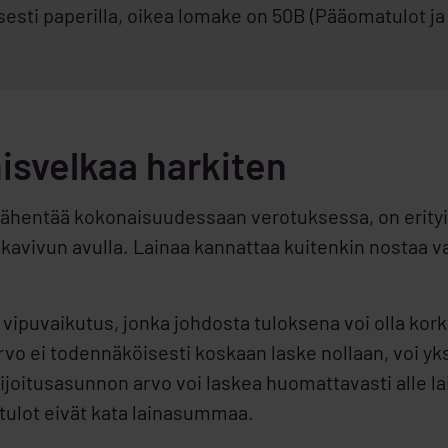
esti paperilla, oikea lomake on 50B (Pääomatulot ja
isvelkaa harkiten
ähentää kokonaisuudessaan verotuksessa, on erityise
kavivun avulla. Lainaa kannattaa kuitenkin nostaa va
n vipuvaikutus, jonka johdosta tuloksena voi olla 
rvo ei todennäköisesti koskaan laske nollaan, voi y
oitusasunnon arvo voi laskea huomattavasti alle lai
tulot eivät kata lainasummaa.