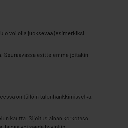
ulo voi olla juoksevaa (esimerkiksi
n. Seuraavassa esittelemme joitakin
seessä on tällöin tulonhankkimisvelka,
elun kautta. Sijoituslainan korkotaso
, lainaa voi saada hyvinkin