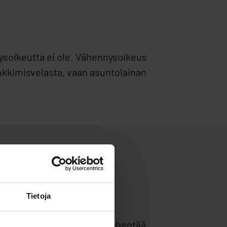
ysoikeutta ei ole. Vähennysoikeus
nkkimisvelasta, vaan asuntolainan
essaan
Tietoja
 lainan avausmaksu ovat
 tarvittaessa ne voidaan vähentää